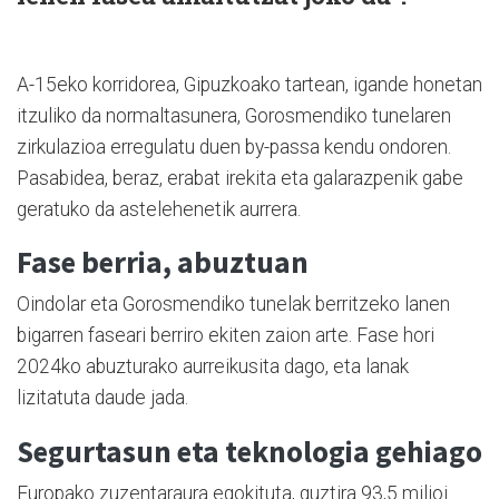
A-15eko korridorea, Gipuzkoako tartean, igande honetan
itzuliko da normaltasunera, Gorosmendiko tunelaren
zirkulazioa erregulatu duen by-passa kendu ondoren.
Pasabidea, beraz, erabat irekita eta galarazpenik gabe
geratuko da astelehenetik aurrera.
Fase berria, abuztuan
Oindolar eta Gorosmendiko tunelak berritzeko lanen
bigarren faseari berriro ekiten zaion arte. Fase hori
2024ko abuzturako aurreikusita dago, eta lanak
lizitatuta daude jada.
Segurtasun eta teknologia gehiago
Europako zuzentaraura egokituta, guztira 93,5 milioi