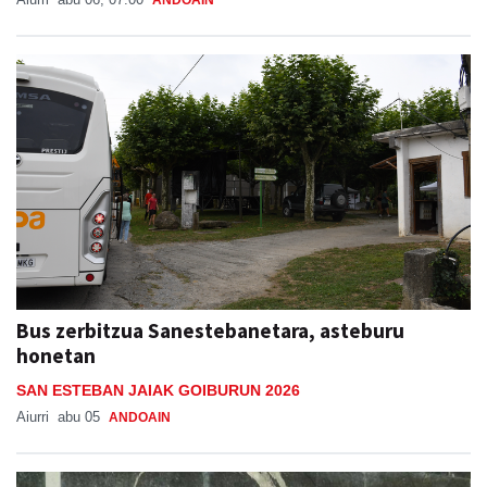
ANDOAIN
Bus zerbitzua Sanestebanetara, asteburu
honetan
SAN ESTEBAN JAIAK GOIBURUN 2026
Aiurri
abu 05
ANDOAIN