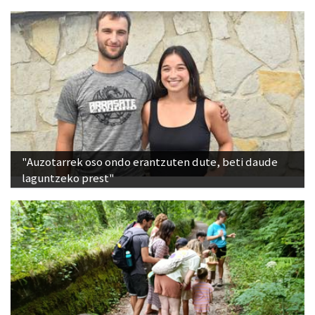
"Auzotarrek oso ondo erantzuten dute, beti daude
laguntzeko prest"