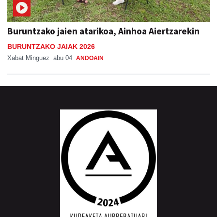
Buruntzako jaien atarikoa, Ainhoa Aiertzarekin
BURUNTZAKO JAIAK 2026
Xabat Minguez
abu 04
ANDOAIN