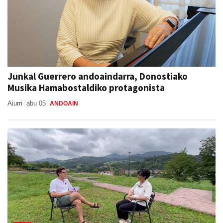
Junkal Guerrero andoaindarra, Donostiako
Musika Hamabostaldiko protagonista
Aiurri
abu 05
ANDOAIN