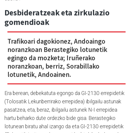
Desbideratzeak eta zirkulazio
gomendioak
Trafikoari dagokionez, Andoaingo
noranzkoan Berastegiko lotunetik
egingo da mozketa; Iruñerako
noranzkoan, berriz, Sorabillako
lotunetik, Andoainen.
Era berean, debekatuta egongo da GI-2130 errepidetik
(Tolosatik Lekunberrirako errepidea) ibilgailu astunak
pasatzea, eta, beraz, ibilgailu astunek N-I errepidea
hartu beharko dute ordezko bide gisa. Berastegiko
lotunean biratu ahal izango da eta GI-2130 errepidetik