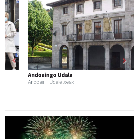
Previous
Next
Andoaingo Udala
Andoain
- Udaletxeak