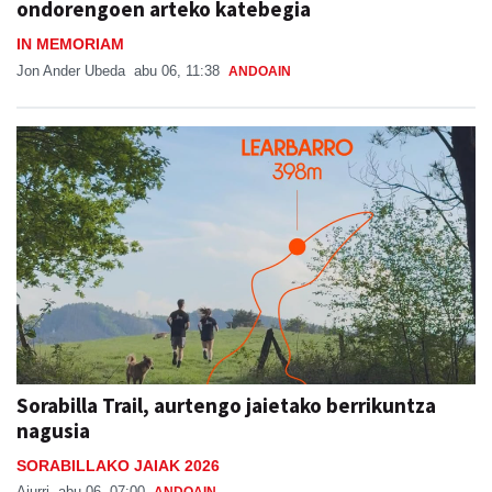
ondorengoen arteko katebegia
IN MEMORIAM
Jon Ander Ubeda
abu 06, 11:38
ANDOAIN
Sorabilla Trail, aurtengo jaietako berrikuntza
nagusia
SORABILLAKO JAIAK 2026
Aiurri
abu 06, 07:00