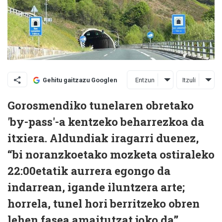
Entzun
Itzuli
Gehitu gaitzazu Googlen
Gorosmendiko tunelaren obretako
'by-pass'-a kentzeko beharrezkoa da
itxiera. Aldundiak iragarri duenez,
“bi noranzkoetako mozketa ostiraleko
22:00etatik aurrera egongo da
indarrean, igande iluntzera arte;
horrela, tunel hori berritzeko obren
lehen fasea amaitutzat joko da”.