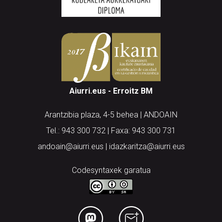
Aiurri.eus - Erroitz BM
Arantzibia plaza, 4-5 behea | ANDOAIN
Tel.: 943 300 732 | Faxa: 943 300 731
andoain@aiurri.eus | idazkaritza@aiurri.eus
Codesyntaxek garatua