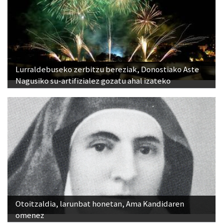
Lurraldebuseko zerbitzu bereziak, Donostiako Aste
Nagusiko su-artifizialez gozatu ahal izateko
Otoitzaldia, larunbat honetan, Ama Kandidaren
omenez