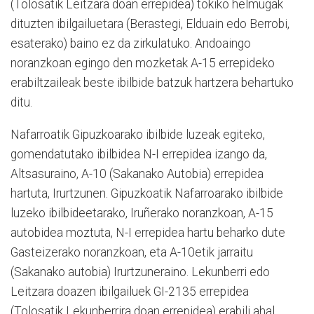
(Tolosatik Leitzara doan errepidea) tokiko helmugak
dituzten ibilgailuetara (Berastegi, Elduain edo Berrobi,
esaterako) baino ez da zirkulatuko. Andoaingo
noranzkoan egingo den mozketak A-15 errepideko
erabiltzaileak beste ibilbide batzuk hartzera behartuko
ditu.
Nafarroatik Gipuzkoarako ibilbide luzeak egiteko,
gomendatutako ibilbidea N-I errepidea izango da,
Altsasuraino, A-10 (Sakanako Autobia) errepidea
hartuta, Irurtzunen. Gipuzkoatik Nafarroarako ibilbide
luzeko ibilbideetarako, Iruñerako noranzkoan, A-15
autobidea moztuta, N-I errepidea hartu beharko dute
Gasteizerako noranzkoan, eta A-10etik jarraitu
(Sakanako autobia) Irurtzuneraino. Lekunberri edo
Leitzara doazen ibilgailuek GI-2135 errepidea
(Tolosatik Lekunberrira doan errepidea) erabili ahal