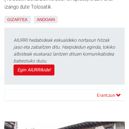
izango dute Tolosatik.
GIZARTEA
ANDOAIN
AIURRI hedabideak eskualdeko nortasun hitzak
jaso eta zabaltzen ditu. Harpidedun eginda, tokiko
albisteak euskaraz lantzen dituen komunikabidea
babestuko duzu.
Egin AIURRIkide!
Erantzun