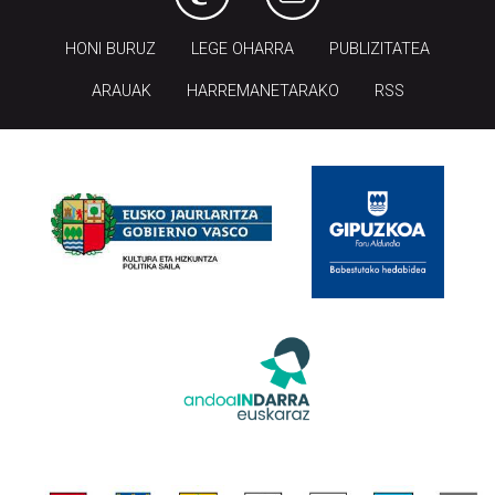
HONI BURUZ
LEGE OHARRA
PUBLIZITATEA
ARAUAK
HARREMANETARAKO
RSS