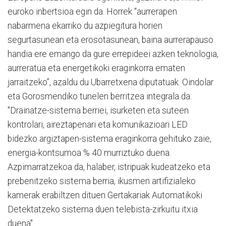
euroko inbertsioa egin da. Horrek “aurrerapen
nabarmena ekarriko du azpiegitura horien
segurtasunean eta erosotasunean, baina aurrerapauso
handia ere emango da gure errepideei azken teknologia,
aurreratua eta energetikoki eraginkorra ematen
jarraitzeko”, azaldu du Ubarretxena diputatuak. Oindolar
eta Gorosmendiko tunelen berritzea integrala da:
"Drainatze-sistema berriei, isurketen eta suteen
kontrolari, aireztapenari eta komunikazioari LED
bidezko argiztapen-sistema eraginkorra gehituko zaie,
energia-kontsumoa % 40 murriztuko duena.
Azpimarratzekoa da, halaber, istripuak kudeatzeko eta
prebenitzeko sistema berria, ikusmen artifizialeko
kamerak erabiltzen dituen Gertakariak Automatikoki
Detektatzeko sistema duen telebista-zirkuitu itxia
duena".