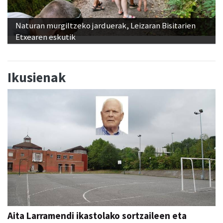
Naturan murgiltzeko jarduerak, Leizaran Bisitarien
Etxearen eskutik
Ikusienak
Aita Larramendi ikastolako sortzaileen eta