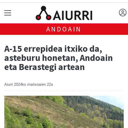
ANDOAIN
A-15 errepidea itxiko da,
asteburu honetan, Andoain
eta Berastegi artean
Aiurri
2024ko martxoaren 22a