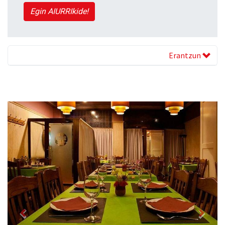
Egin AIURRIkide!
Erantzun
Previous
Next