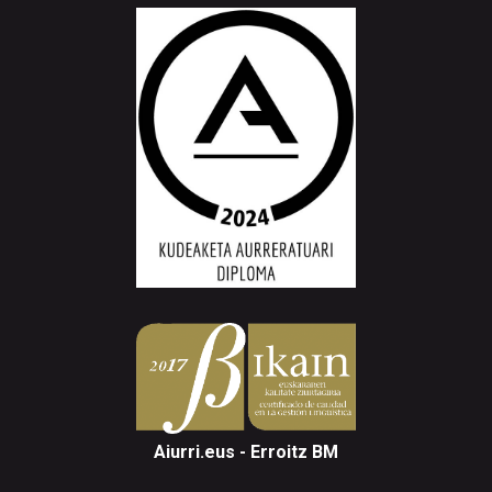
Aiurri.eus - Erroitz BM