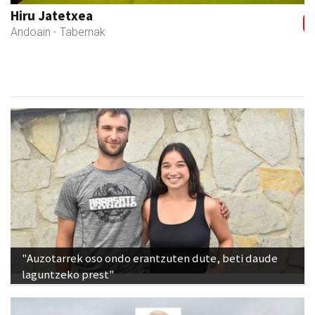
Tximeleta oihal-denda
Andoain
- Oihal-denda
"Auzotarrek oso ondo erantzuten dute, beti daude
laguntzeko prest"