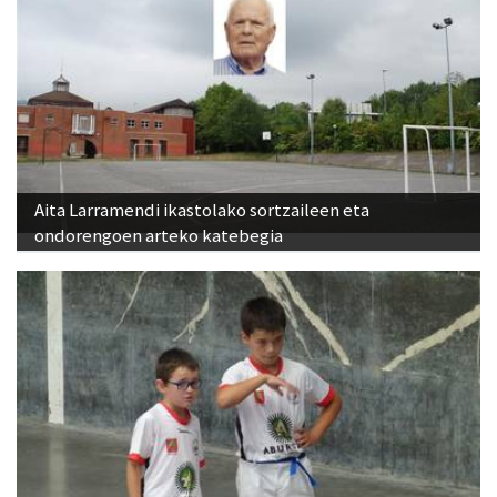
Aita Larramendi ikastolako sortzaileen eta
ondorengoen arteko katebegia