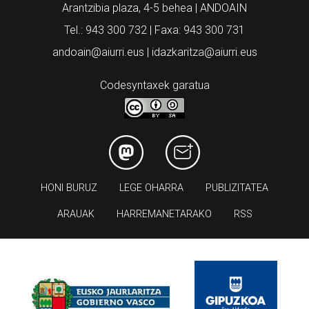
Arantzibia plaza, 4-5 behea | ANDOAIN
Tel.: 943 300 732 | Faxa: 943 300 731
andoain@aiurri.eus | idazkaritza@aiurri.eus
Codesyntaxek garatua
HONI BURUZ
LEGE OHARRA
PUBLIZITATEA
ARAUAK
HARREMANETARAKO
RSS