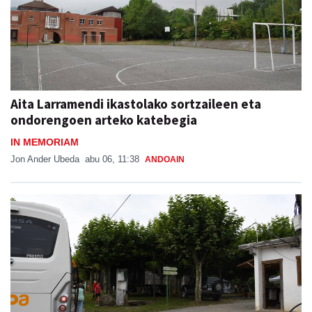
Aita Larramendi ikastolako sortzaileen eta
ondorengoen arteko katebegia
IN MEMORIAM
Jon Ander Ubeda
abu 06, 11:38
ANDOAIN