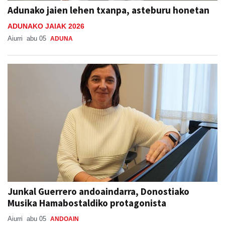
Adunako jaien lehen txanpa, asteburu honetan
ADUNAKO JAIAK 2026
Aiurri
abu 05
ADUNA
Junkal Guerrero andoaindarra, Donostiako
Musika Hamabostaldiko protagonista
Aiurri
abu 05
ANDOAIN