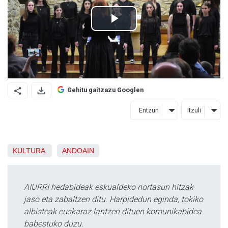
Gehitu gaitzazu Googlen
Entzun
Itzuli
KULTURA
ANDOAIN
AIURRI hedabideak eskualdeko nortasun hitzak
jaso eta zabaltzen ditu. Harpidedun eginda, tokiko
albisteak euskaraz lantzen dituen komunikabidea
babestuko duzu.