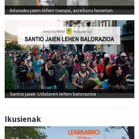
Adunako jaien lehen txanpa, asteburu honetan
Santio jaiak: Udalaren lehen balorazioa
Ikusienak