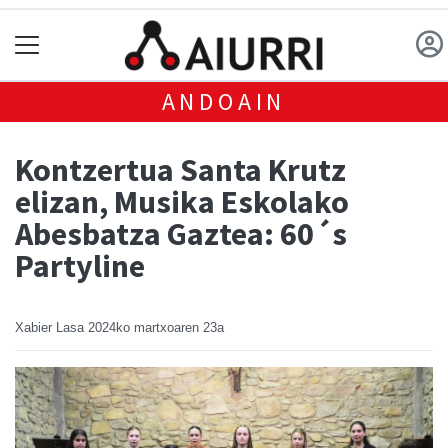
ANDOAIN
Kontzertua Santa Krutz
elizan, Musika Eskolako
Abesbatza Gaztea: 60´s
Partyline
Xabier Lasa
2024ko martxoaren 23a