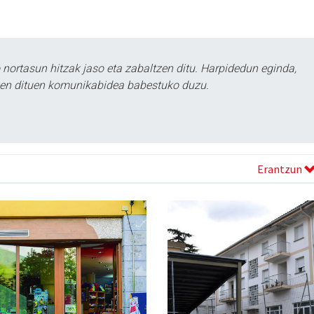
ortasun hitzak jaso eta zabaltzen ditu. Harpidedun eginda,
tzen dituen komunikabidea babestuko duzu.
Erantzun