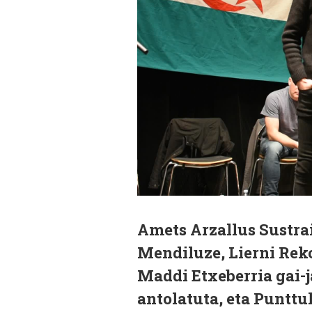
Amets Arzallus Sustrai
Mendiluze, Lierni Rek
Maddi Etxeberria gai-j
antolatuta, eta Punttu