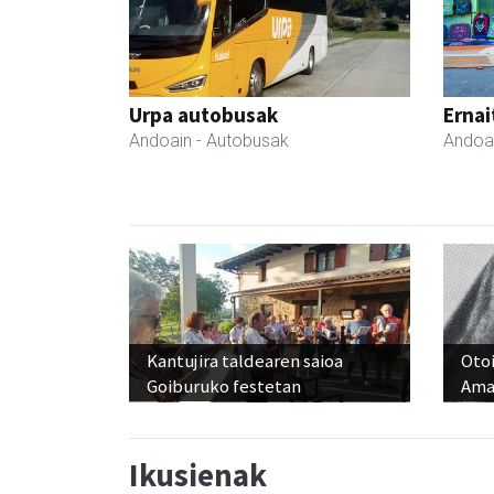
Urpa autobusak
Ernai
Andoain
- Autobusak
Andoa
Kantujira taldearen saioa
Otoi
Goiburuko festetan
Ama
Ikusienak