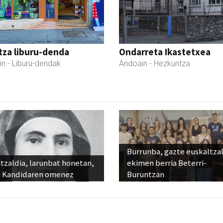
tza liburu-denda
Ondarreta Ikastetxea
in
- Liburu-dendak
Andoain
- Hezkuntza
Burrunba, gazte euskaltza
tzaldia, larunbat honetan,
ekimen berria Beterri-
 Kandidaren omenez
Buruntzan