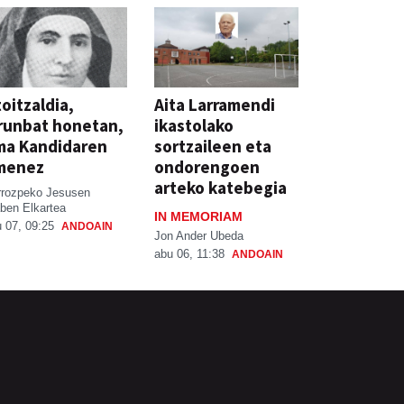
oitzaldia,
Aita Larramendi
runbat honetan,
ikastolako
ma Kandidaren
sortzaileen eta
menez
ondorengoen
arteko katebegia
rrozpeko Jesusen
ben Elkartea
IN MEMORIAM
 07, 09:25
ANDOAIN
Jon Ander Ubeda
abu 06, 11:38
ANDOAIN