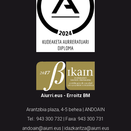
Aiurri.eus - Erroitz BM
Arantzibia plaza, 4-5 behea | ANDOAIN
Tel.: 943 300 732 | Faxa: 943 300 731
andoain@aiurri.eus | idazkaritza@aiurri.eus