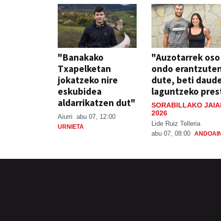
"Banakako
"Auzotarrek oso
Txapelketan
ondo erantzute
jokatzeko nire
dute, beti daud
eskubidea
laguntzeko pres
aldarrikatzen dut"
SORABILLAKO JAIA
2026
Aiurri
abu 07, 12:00
Lide Ruiz Telleria
URNIETA
abu 07, 08:00
ANDOAI