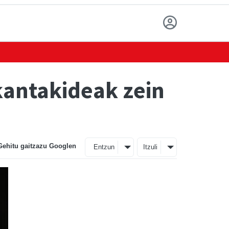
kantakideak zein
Gehitu gaitzazu Googlen
Entzun
Itzuli