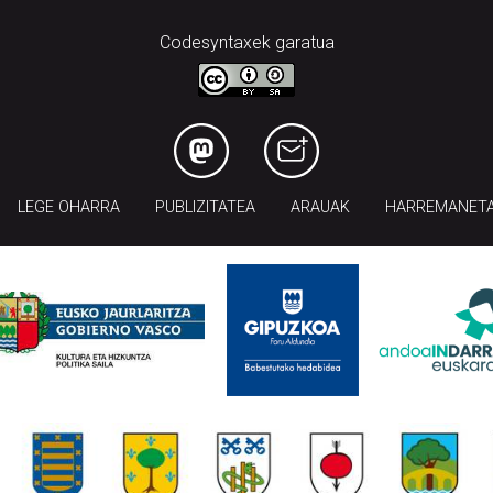
Codesyntaxek garatua
LEGE OHARRA
PUBLIZITATEA
ARAUAK
HARREMANET