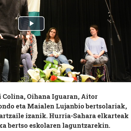
 Colina, Oihana Iguaran, Aitor
ondo eta Maialen Lujanbio bertsolariak,
artzaile izanik. Hurria-Sahara elkarteak
ka bertso eskolaren laguntzarekin.