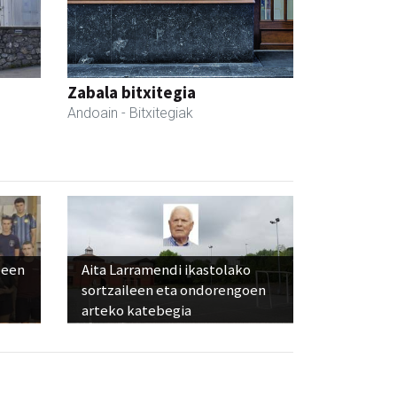
Zabala bitxitegia
Andoain
- Bitxitegiak
leen
Aita Larramendi ikastolako
sortzaileen eta ondorengoen
arteko katebegia