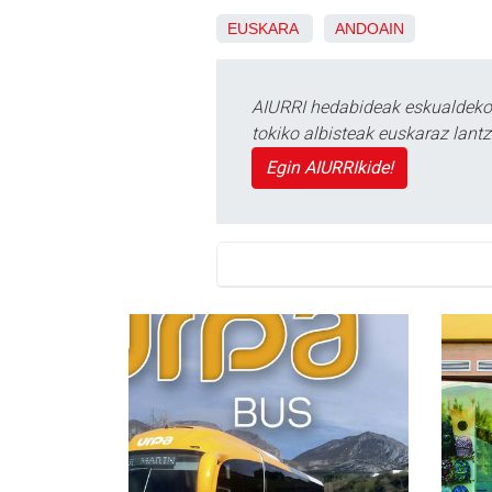
EUSKARA
ANDOAIN
AIURRI hedabideak eskualdeko n
tokiko albisteak euskaraz lan
Egin AIURRIkide!