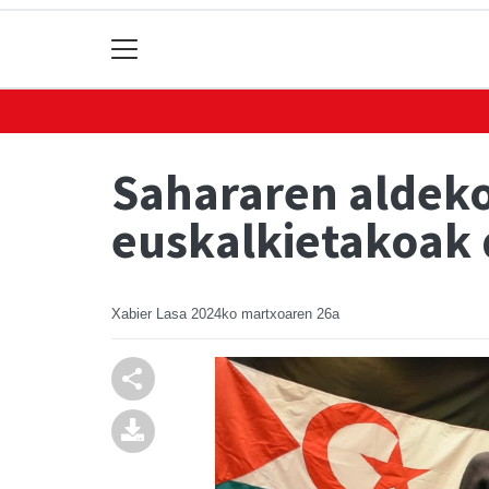
Sahararen aldeko 
euskalkietakoak 
Xabier Lasa
2024ko martxoaren 26a