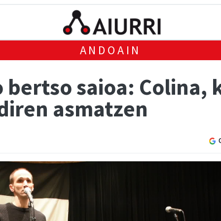
ANDOAIN
bertso saioa: Colina, 
diren asmatzen