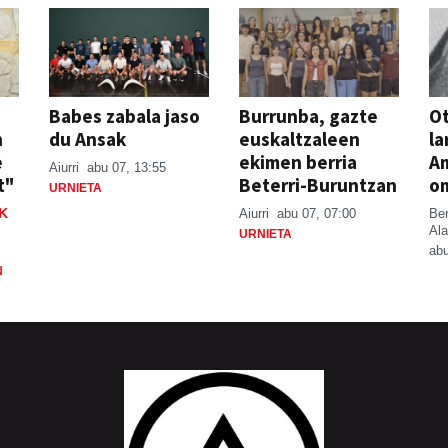
Babes zabala jaso
Burrunba, gazte
Ot
n
du Ansak
euskaltzaleen
la
e
ekimen berria
A
Aiurri
abu 07, 13:55
t"
Beterri-Buruntzan
o
URNIETA
K
Aiurri
abu 07, 07:00
Be
Ala
URNIETA
abu
N