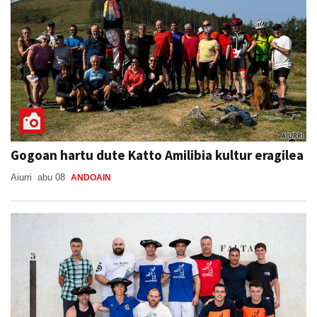
Gogoan hartu dute Katto Amilibia kultur eragilea
Aiurri
abu 08
ANDOAIN