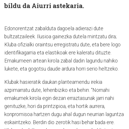
bildu da Aiurri astekaria.
Edonorentzat zabalduta dagoela adierazi dute
bultzatzaileek. Ilusioa gainezka dutela mintzatu dira;
Kluba ofizialki oraintsu erregistratu dute, eta bere logo
identifikagarria eta elastikoak ere kaleratu dituzte.
Emakumeen artean kirola zabal dadin lagundu nahiko
lukete, eta gogotsu daude ardura horri serio heltzeko.
Klubak hasieratik daukan planteamendu irekia
azpimarratu dute, lehenbiziko eta behin. “Nornahi
emakumek kirola egin dezan erraztasunak jarri nahi
genituzke, hori da printzipioa, eta hortik aurrera,
konpromisoa hartzen dugu ahal dugun neurrian laguntza
eskaintzeko. Berdin dio zerotik hasi behar bada ere.