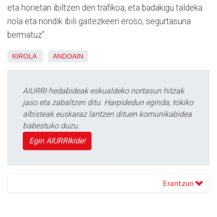
eta horietan ibiltzen den trafikoa, eta badakigu taldeka
nola eta nondik ibili gaitezkeen eroso, segurtasuna
bermatuz”.
KIROLA
ANDOAIN
AIURRI hedabideak eskualdeko nortasun hitzak
jaso eta zabaltzen ditu. Harpidedun eginda, tokiko
albisteak euskaraz lantzen dituen komunikabidea
babestuko duzu.
Egin AIURRIkide!
Erantzun