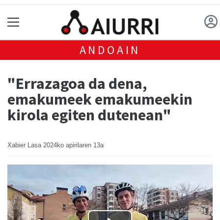
ANDOAIN
"Errazagoa da dena,
emakumeek emakumeekin
kirola egiten dutenean"
Xabier Lasa
2024ko apirilaren 13a