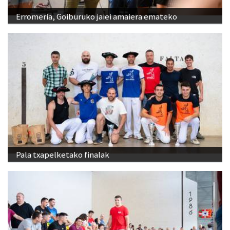
Erromeria, Goiburuko jaiei amaiera emateko
Pala txapelketako finalak