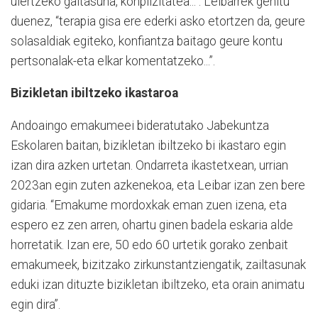
ulertzeko gaitasuna, konplizitatea...”. Leibarrek gehitu
duenez, “terapia gisa ere ederki asko etortzen da, geure
solasaldiak egiteko, konfiantza baitago geure kontu
pertsonalak-eta elkar komentatzeko...”.
Bizikletan ibiltzeko ikastaroa
Andoaingo emakumeei bideratutako Jabekuntza
Eskolaren baitan, bizikletan ibiltzeko bi ikastaro egin
izan dira azken urtetan. Ondarreta ikastetxean, urrian
2023an egin zuten azkenekoa, eta Leibar izan zen bere
gidaria. “Emakume mordoxkak eman zuen izena, eta
espero ez zen arren, ohartu ginen badela eskaria alde
horretatik. Izan ere, 50 edo 60 urtetik gorako zenbait
emakumeek, bizitzako zirkunstantziengatik, zailtasunak
eduki izan dituzte bizikletan ibiltzeko, eta orain animatu
egin dira”.