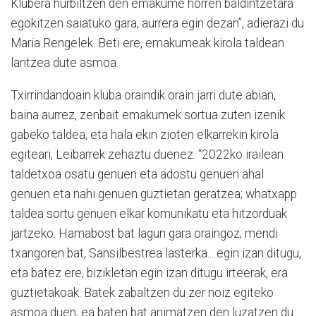
Klubera hurbiltzen den emakume horren baldintzetara
egokitzen saiatuko gara, aurrera egin dezan”, adierazi du
Maria Rengelek. Beti ere, emakumeak kirola taldean
lantzea dute asmoa.
Txirrindandoain kluba oraindik orain jarri dute abian,
baina aurrez, zenbait emakumek sortua zuten izenik
gabeko taldea, eta hala ekin zioten elkarrekin kirola
egiteari, Leibarrek zehaztu duenez. “2022ko irailean
taldetxoa osatu genuen eta adostu genuen ahal
genuen eta nahi genuen guztietan geratzea; whatxapp
taldea sortu genuen elkar komunikatu eta hitzorduak
jartzeko. Hamabost bat lagun gara oraingoz; mendi
txangoren bat, Sansilbestrea lasterka... egin izan ditugu,
eta batez ere, bizikletan egin izan ditugu irteerak, era
guztietakoak. Batek zabaltzen du zer noiz egiteko
asmoa duen, ea baten bat animatzen den luzatzen du