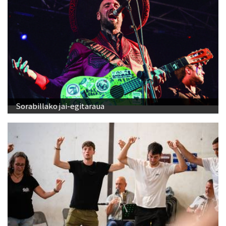
Sorabillako jai-egitaraua