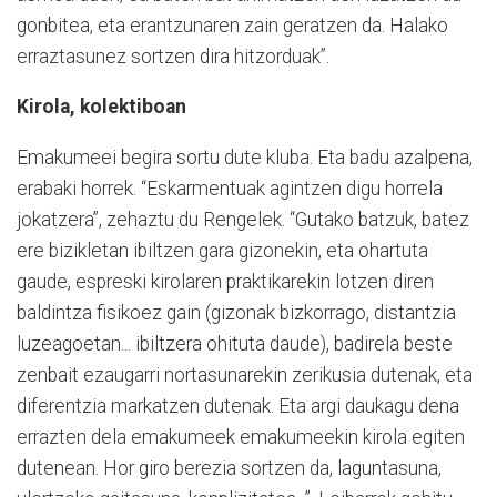
gonbitea, eta erantzunaren zain geratzen da. Halako
erraztasunez sortzen dira hitzorduak”.
Kirola, kolektiboan
Emakumeei begira sortu dute kluba. Eta badu azalpena,
erabaki horrek. “Eskarmentuak agintzen digu horrela
jokatzera”, zehaztu du Rengelek. “Gutako batzuk, batez
ere bizikletan ibiltzen gara gizonekin, eta ohartuta
gaude, espreski kirolaren praktikarekin lotzen diren
baldintza fisikoez gain (gizonak bizkorrago, distantzia
luzeagoetan... ibiltzera ohituta daude), badirela beste
zenbait ezaugarri nortasunarekin zerikusia dutenak, eta
diferentzia markatzen dutenak. Eta argi daukagu dena
errazten dela emakumeek emakumeekin kirola egiten
dutenean. Hor giro berezia sortzen da, laguntasuna,