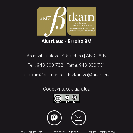
Aiurri.eus - Erroitz BM
Arantzibia plaza, 4-5 behea | ANDOAIN
Tel.: 943 300 732 | Faxa: 943 300 731
andoain@aiurri.eus | idazkaritza@aiurri.eus
Codesyntaxek garatua