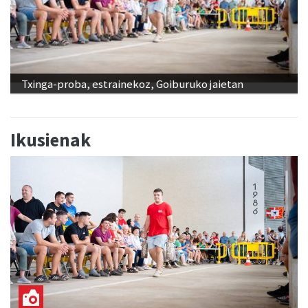
Txinga-proba, estrainekoz, Goiburuko jaietan
Ikusienak