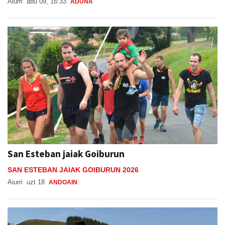
Aiurri
abu 09, 16:33
ADUNA
San Esteban jaiak Goiburun
SAN ESTEBAN JAIAK GOIBURUN 2026
Aiurri
uzt 18
ANDOAIN