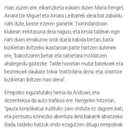
Hain zuzen ere, elkarrizketa eskaini duten Maria Rengel,
Ainara De Miguel eta Ainara Leibarrek ideia bat zabaldu
nahi dute, beste ezeren gainetik: Txirrindandoain
klubean irekitasuna dela nagusi, eta kirola taldean egin
nahi duen emakume orok duela kabida bertan, baita
bizikletan ibiltzeko ikastaroan parte hartzen dutenek
ere, “bakoitzaren behar eta nahietara moldatzen
ahalegindu gaitezke. Talde honetan mutur batekoek eta
bestekoek daukate tokia: triatloilaria dena, eta, oraintxe
bizikletan ibiltzen hasi dena”.
Errepidez inguratutako herria da Andoain, eta
dezentekoa da auto-trafikoa ere. Rengelen hitzetan,
“gauza konplikatua irudituko zaio ohituta ez dagoen bati,
eta pentsatu ezinezko abentura dela bakarrik abiatzeko.
Bada, taldeko batzuk ondo ezagutzen ditugu errepideak