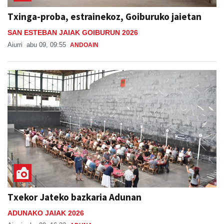
Txinga-proba, estrainekoz, Goiburuko jaietan
SAN ESTEBAN JAIAK GOIBURUN 2026
Aiurri
abu 09, 09:55
ANDOAIN
Txekor Jateko bazkaria Adunan
ADUNAKO JAIAK 2026