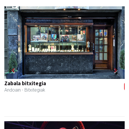
Previous
Next
Zabala bitxitegia
Andoain
- Bitxitegiak