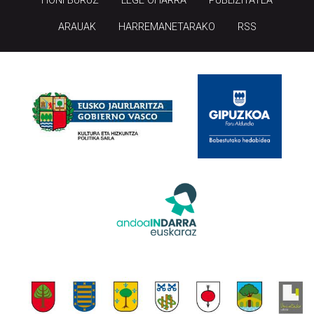
HONI BURUZ
LEGE OHARRA
PUBLIZITATEA
ARAUAK
HARREMANETARAKO
RSS