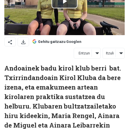
Gehitu gaitzazu Googlen
Entzun
Itzuli
Andoainek badu kirol klub berri
bat.
Txirrindandoain Kirol Kluba da bere
izena, eta emakumeen artean
kirolaren praktika sustatzea du
helburu. Klubaren bultzatzailetako
hiru kideekin, Maria Rengel, Ainara
de Miguel eta Ainara Leibarrekin