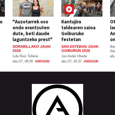
so
"Auzotarrek oso
Kantujira
Ot
ondo erantzuten
taldearen saioa
la
dute, beti daude
Goiburuko
A
laguntzeko prest"
festetan
o
SORABILLAKO JAIAK
SAN ESTEBAN JAIAK
Be
2026
GOIBURUN 2026
Ala
Lide Ruiz Telleria
Jon Ander Ubeda
abu
abu 07, 08:00
abu 07, 20:37
ANDOAIN
ANDOAIN