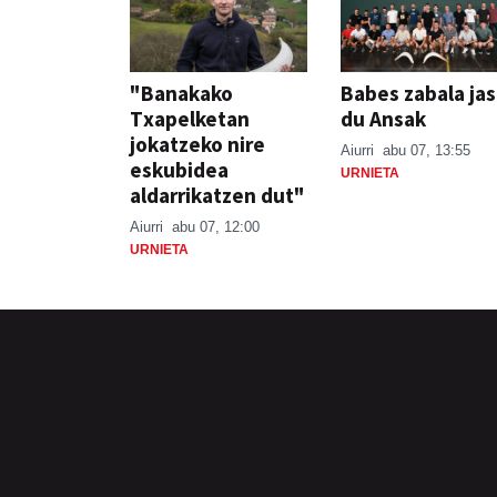
"Banakako
Babes zabala ja
Txapelketan
du Ansak
jokatzeko nire
Aiurri
abu 07, 13:55
eskubidea
URNIETA
aldarrikatzen dut"
Aiurri
abu 07, 12:00
URNIETA