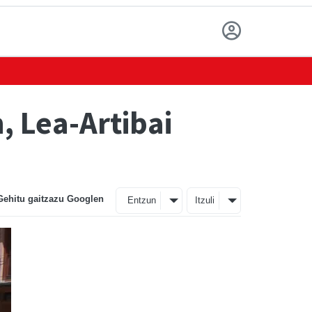
, Lea-Artibai
Gehitu gaitzazu Googlen
Entzun
Itzuli