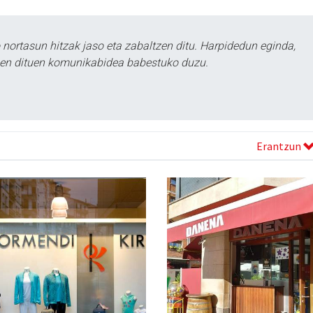
ortasun hitzak jaso eta zabaltzen ditu. Harpidedun eginda,
tzen dituen komunikabidea babestuko duzu.
Erantzun