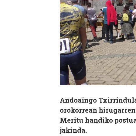
Andoaingo Txirrindula
orokorrean hirugarren 
Meritu handiko postuak
jakinda.