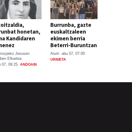
oitzaldia,
Burrunba, gazte
runbat honetan,
euskaltzaleen
ma Kandidaren
ekimen berria
menez
Beterri-Buruntzan
rrozpeko Jesusen
Aiurri
abu 07, 07:00
ben Elkartea
URNIETA
 07, 09:25
ANDOAIN