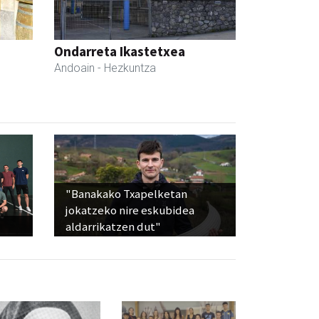
Ondarreta Ikastetxea
Andoain
- Hezkuntza
"Banakako Txapelketan
jokatzeko nire eskubidea
aldarrikatzen dut"