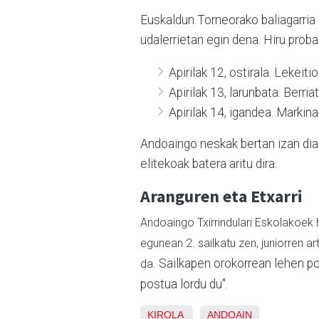
Euskaldun Torneorako baliagarria 
udalerrietan egin dena. Hiru proba
Apirilak 12, ostirala. Lekeiti
Apirilak 13, larunbata. Berri
Apirilak 14, igandea. Markin
Andoaingo neskak bertan izan dia
elitekoak batera aritu dira.
Aranguren eta Etxarri
Andoaingo Txirrindulari Eskolakoek h
egunean 2. sailkatu zen, juniorren ar
Sailkapen orokorrean lehen pos
da.
postua lordu du".
KIROLA
ANDOAIN