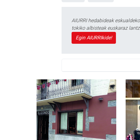
AIURRI hedabideak eskualdeko n
tokiko albisteak euskaraz lan
Egin AIURRIkide!