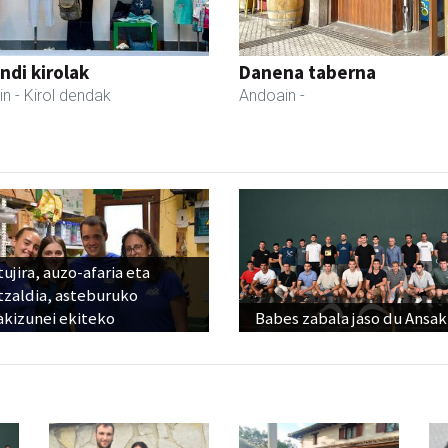
di kirolak
Danena taberna
in
- Kirol dendak
Andoain
-
ujira, auzo-afaria eta
tzaldia, asteburuko
akizunei ekiteko
Babes zabala jaso du Ansak