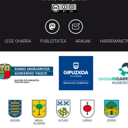
LEGE OHARRA
PUBLIZITATEA
ARAUAK
HARREMANET