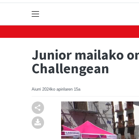
Junior mailako o
Challengean
Aiurri
2024ko apirilaren 15a