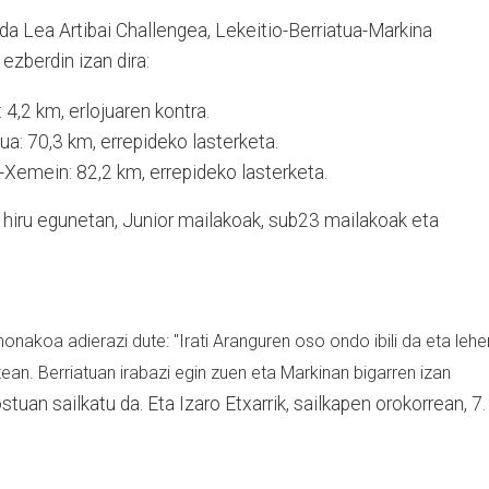
da Lea Artibai Challengea, Lekeitio-Berriatua-Markina
 ezberdin izan dira:
o: 4,2 km, erlojuaren kontra.
atua: 70,3 km, errepideko lasterketa.
a-Xemein: 82,2 km, errepideko lasterketa.
 hiru egunetan, Junior mailakoak, sub23 mailakoak eta
onakoa adierazi dute: "Irati Aranguren oso ondo ibili da eta lehe
tean. Berriatuan irabazi egin zuen eta Markinan bigarren izan
tuan sailkatu da. Eta Izaro Etxarrik, sailkapen orokorrean, 7.