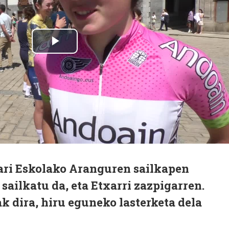
ri Eskolako Aranguren sailkapen
sailkatu da, eta Etxarri zazpigarren.
 dira, hiru eguneko lasterketa dela