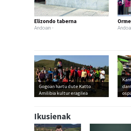
Elizondo taberna
Ormen
Andoain
-
Andoa
Kant
Gogoan hartu dute Katto
dan
Amilibia kultur eragilea
osp
Ikusienak