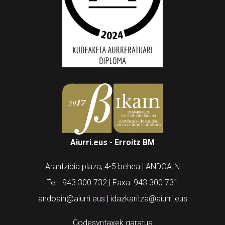
Aiurri.eus - Erroitz BM
Arantzibia plaza, 4-5 behea | ANDOAIN
Tel.: 943 300 732 | Faxa: 943 300 731
andoain@aiurri.eus | idazkaritza@aiurri.eus
Codesyntaxek garatua