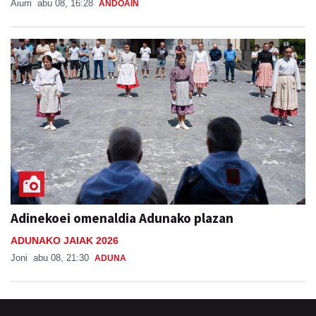
Aiurri
abu 08, 16:28
ANDOAIN
Adinekoei omenaldia Adunako plazan
ADUNAKO JAIAK 2026
Joni
abu 08, 21:30
ADUNA