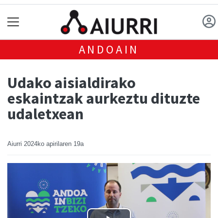
ANDOAIN
Udako aisialdirako
eskaintzak aurkeztu dituzte
udaletxean
Aiurri
2024ko apirilaren 19a