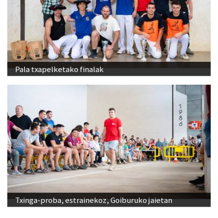
Pala txapelketako finalak
Txinga-proba, estrainekoz, Goiburuko jaietan