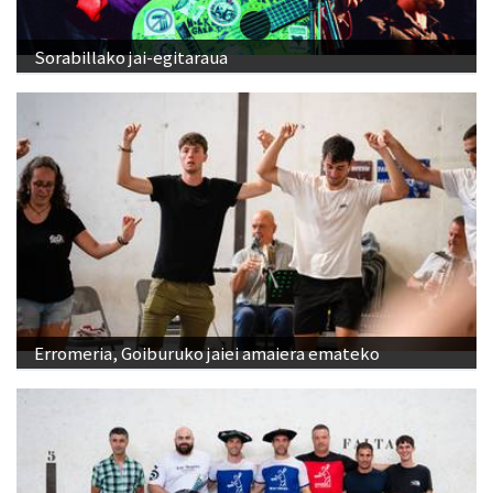
Sorabillako jai-egitaraua
Erromeria, Goiburuko jaiei amaiera emateko