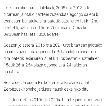
Leizaran abentura udalekuak, 2008 eta 2013 urte
bitartean jaiotako gazteei zuzenduta egongo da eta bi
txandatan banatuko dira: batetik, utzailaren1etik 12ra;
bestetik, uztailaren 15etik 26ra bitarte. Goizeko
09:30ean hasi eta 13:00ak arte.
Goazen jolastera, 2016 eta 2021 urte bitartean jaiotako
haurrei zuzenduta egongo da. Bi txandatan banatuko
dira: batetik, ekainaren 25etik 12ra; bestetik, uztailaren
15etik 26ra. 264 plaza egongo dira, 24 taldetan
banatuta.
Bestalde, Jarduera Fisikoaren eta Kirolaren Udal
Zerbitzuak honako jarduera hauek eskainiko ditu.
Igeriketa, (2010etik 2020ra bitarte jaiotakoentzat).