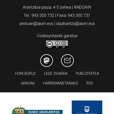
Arantzibia plaza, 4-5 behea | ANDOAIN
Tel.: 943 300 732 | Faxa: 943 300 731
andoain@aiurri.eus | idazkaritza@aiurri.eus
Codesyntaxek garatua
HONI BURUZ
LEGE OHARRA
PUBLIZITATEA
ARAUAK
HARREMANETARAKO
RSS