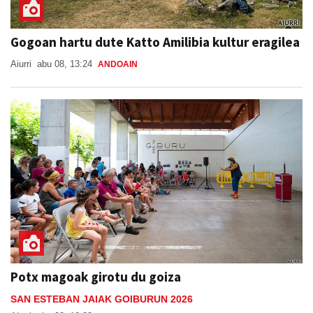
Gogoan hartu dute Katto Amilibia kultur eragilea
Aiurri
abu 08, 13:24
ANDOAIN
Potx magoak girotu du goiza
SAN ESTEBAN JAIAK GOIBURUN 2026