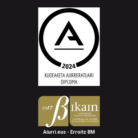
Aiurri.eus - Erroitz BM