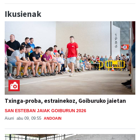
Ikusienak
Txinga-proba, estrainekoz, Goiburuko jaietan
SAN ESTEBAN JAIAK GOIBURUN 2026
Aiurri
abu 09, 09:55
ANDOAIN