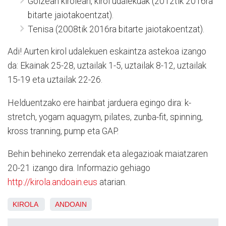
Goizean kirolean, kirol udalekuak (2012tik 2016ra
bitarte jaiotakoentzat).
Tenisa (2008tik 2016ra bitarte jaiotakoentzat).
Adi! Aurten kirol udalekuen eskaintza astekoa izango
da: Ekainak 25-28, uztailak 1-5, uztailak 8-12, uztailak
15-19 eta uztailak 22-26.
Helduentzako ere hainbat jarduera egingo dira: k-
stretch, yogam aquagym, pilates, zunba-fit, spinning,
kross tranning, pump eta GAP.
Behin behineko zerrendak eta alegazioak maiatzaren
20-21 izango dira. Informazio gehiago
http://kirola.andoain.eus
atarian.
KIROLA
ANDOAIN