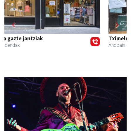
Previous
Next
Tximeleta oihal-denda
Andoain
- Oihal-denda