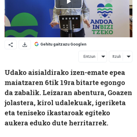
Gehitu gaitzazu Googlen
Entzun
Itzuli
Udako aisialdirako izen-emate epea
maiatzaren 6tik 19ra bitarte egongo
da zabalik. Leizaran abentura, Goazen
jolastera, kirol udalekuak, igeriketa
eta teniseko ikastaroak egiteko
aukera eduko dute herritarrek.