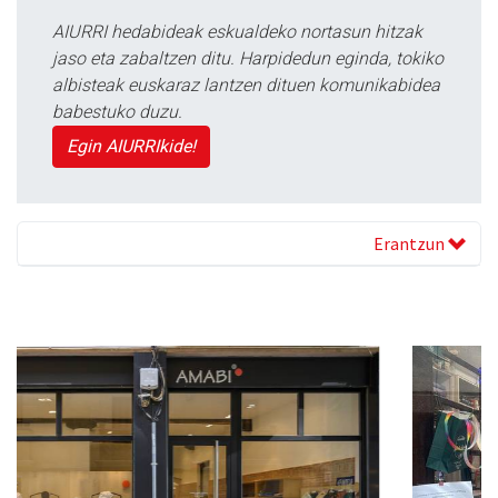
AIURRI hedabideak eskualdeko nortasun hitzak
jaso eta zabaltzen ditu. Harpidedun eginda, tokiko
albisteak euskaraz lantzen dituen komunikabidea
babestuko duzu.
Egin AIURRIkide!
Erantzun