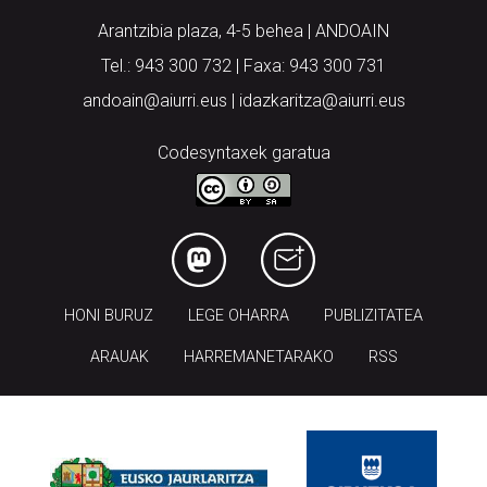
Arantzibia plaza, 4-5 behea | ANDOAIN
Tel.: 943 300 732 | Faxa: 943 300 731
andoain@aiurri.eus | idazkaritza@aiurri.eus
Codesyntaxek garatua
HONI BURUZ
LEGE OHARRA
PUBLIZITATEA
ARAUAK
HARREMANETARAKO
RSS