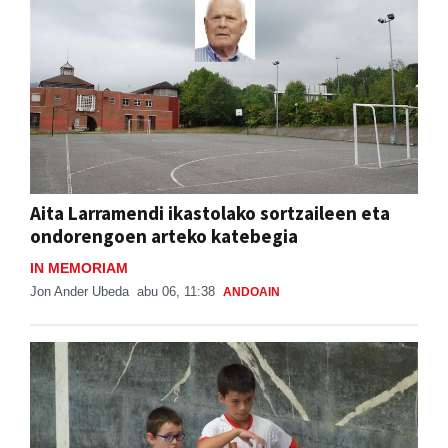
Aita Larramendi ikastolako sortzaileen eta
ondorengoen arteko katebegia
IN MEMORIAM
Jon Ander Ubeda
abu 06, 11:38
ANDOAIN