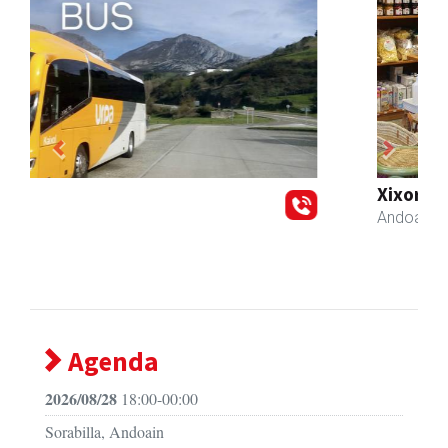
Previous
Next
Xixori belar-denda
Andoain
- Belar-denda
Agenda
2026/08/28
18:00-00:00
Sorabilla, Andoain