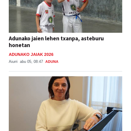
Adunako jaien lehen txanpa, asteburu
honetan
ADUNAKO JAIAK 2026
Aiurri
abu 05, 08:47
ADUNA