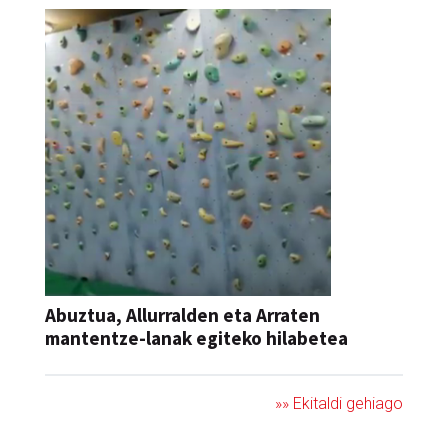
Abuztua, Allurralden eta Arraten
mantentze-lanak egiteko hilabetea
»» Ekitaldi gehiago