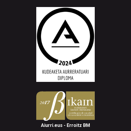
Aiurri.eus - Erroitz BM