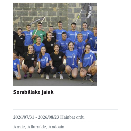
Sorabillako jaiak
FESTAK
2026/07/31 - 2026/08/23
Hainbat ordu
Arrate, Allurralde, Andoain