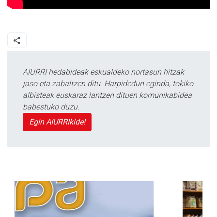
AIURRI hedabideak eskualdeko nortasun hitzak
jaso eta zabaltzen ditu. Harpidedun eginda, tokiko
albisteak euskaraz lantzen dituen komunikabidea
babestuko duzu.
Egin AIURRIkide!