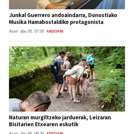
Junkal Guerrero andoaindarra, Donostiako
Musika Hamabostaldiko protagonista
Aiurri
abu 05, 07:00
ANDOAIN
Naturan murgiltzeko jarduerak, Leizaran
Bisitarien Etxearen eskutik
Aiurri
abu 05, 08:30
ANDOAIN