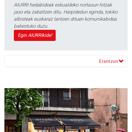
AIURRI hedabideak eskualdeko nortasun hitzak
jaso eta zabaltzen ditu. Harpidedun eginda, tokiko
albisteak euskaraz lantzen dituen komunikabidea
babestuko duzu.
Egin AIURRIkide!
Erantzun