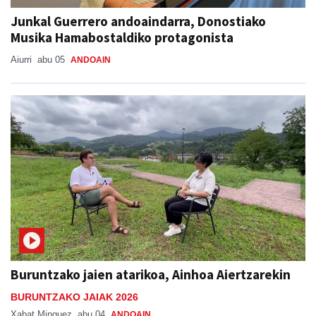
Junkal Guerrero andoaindarra, Donostiako
Musika Hamabostaldiko protagonista
Aiurri
abu 05
ANDOAIN
Buruntzako jaien atarikoa, Ainhoa Aiertzarekin
BURUNTZAKO JAIAK 2026
Xabat Minguez
abu 04
ANDOAIN