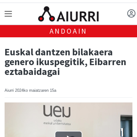
ANDOAIN
Euskal dantzen bilakaera
genero ikuspegitik, Eibarren
eztabaidagai
Aiurri
2024ko maiatzaren 15a