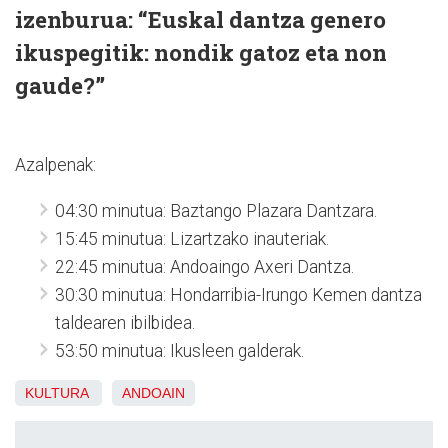
izenburua: “Euskal dantza genero
ikuspegitik: nondik gatoz eta non
gaude?”
Azalpenak:
04:30 minutua: Baztango Plazara Dantzara.
15:45 minutua: Lizartzako inauteriak.
22:45 minutua: Andoaingo Axeri Dantza.
30:30 minutua: Hondarribia-Irungo Kemen dantza
taldearen ibilbidea.
53:50 minutua: Ikusleen galderak.
KULTURA
ANDOAIN