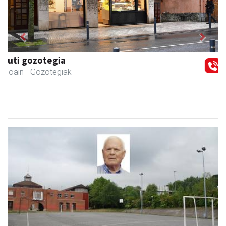
Previous
Next
Bengoetxea autoeskola
Andoain
- Autoeskolak