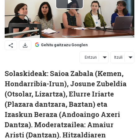
Gehitu gaitzazu Googlen
Entzun
Itzuli
Solaskideak: Saioa Zabala (Kemen,
Hondarribia-Irun), Josune Zubeldia
(Otsolar, Lizartza), Elurre Iriarte
(Plazara dantzara, Baztan) eta
Izaskun Beraza (Andoaingo Axeri
Dantza). Moderatzailea: Amaiur
Aristi (Dantzan). Hitzaldiaren