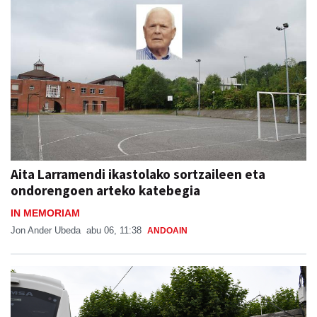
Aita Larramendi ikastolako sortzaileen eta
ondorengoen arteko katebegia
IN MEMORIAM
Jon Ander Ubeda
abu 06, 11:38
ANDOAIN