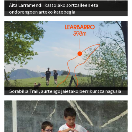
Aita Larramendi ikastolako sortzaileen eta
ondorengoen arteko katebegia
Sorabilla Trail, aurtengo jaietako berrikuntza nagusia