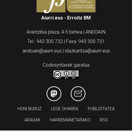
Aiurri.eus - Erroitz BM
Arantzibia plaza, 4-5 behea | ANDOAIN
Tel.: 943 300 732 | Faxa: 943 300 731
andoain@aiurri.eus | idazkaritza@aiurri.eus
Codesyntaxek garatua
HONI BURUZ
LEGE OHARRA
PUBLIZITATEA
ARAUAK
HARREMANETARAKO
RSS