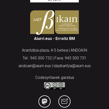
Aiurri.eus - Erroitz BM
Arantzibia plaza, 4-5 behea | ANDOAIN
Tel.: 943 300 732 | Faxa: 943 300 731
andoain@aiurri.eus | idazkaritza@aiurri.eus
Codesyntaxek garatua