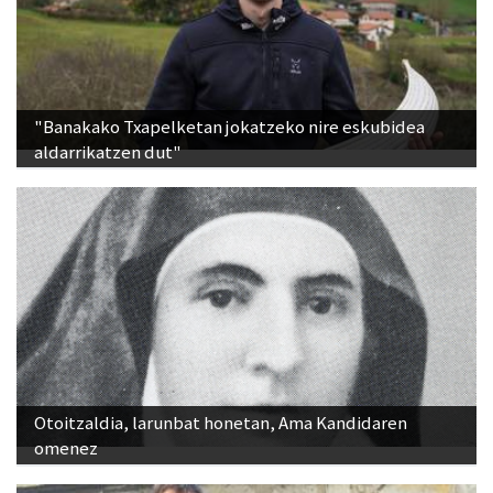
"Banakako Txapelketan jokatzeko nire eskubidea
aldarrikatzen dut"
Otoitzaldia, larunbat honetan, Ama Kandidaren
omenez