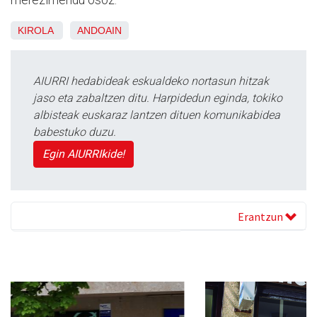
KIROLA
ANDOAIN
AIURRI hedabideak eskualdeko nortasun hitzak
jaso eta zabaltzen ditu. Harpidedun eginda, tokiko
albisteak euskaraz lantzen dituen komunikabidea
babestuko duzu.
Egin AIURRIkide!
Erantzun