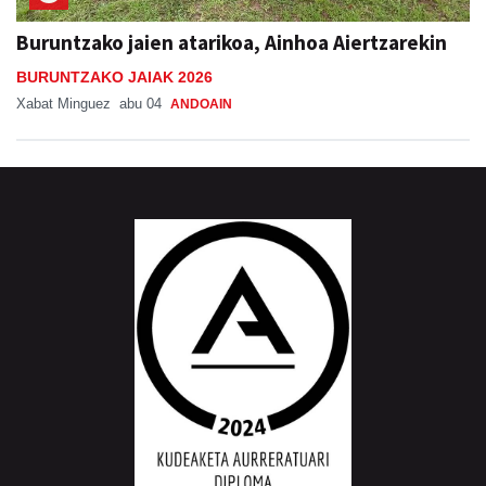
Buruntzako jaien atarikoa, Ainhoa Aiertzarekin
BURUNTZAKO JAIAK 2026
Xabat Minguez
abu 04
ANDOAIN