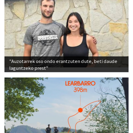
"Auzotarrek oso ondo erantzuten dute, beti daude
laguntzeko prest"