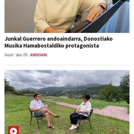
Junkal Guerrero andoaindarra, Donostiako
Musika Hamabostaldiko protagonista
Aiurri
abu 05
ANDOAIN