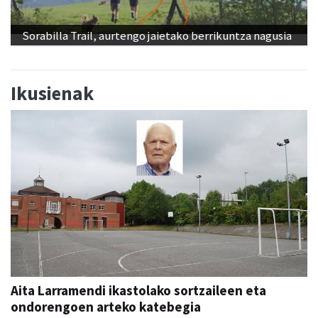
Sorabilla Trail, aurtengo jaietako berrikuntza nagusia
Ikusienak
Aita Larramendi ikastolako sortzaileen eta
ondorengoen arteko katebegia