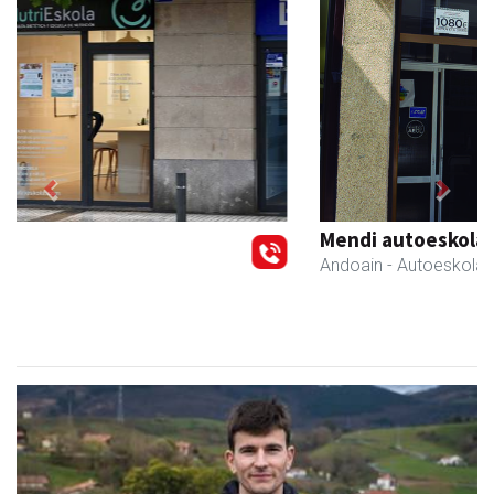
Previous
Next
Mendi autoeskola
Andoain
- Autoeskolak