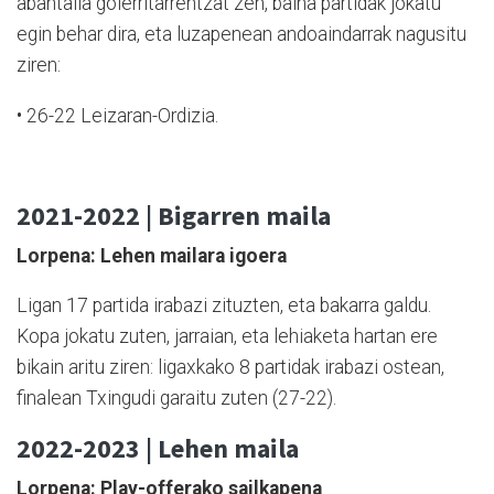
abantaila goierritarrentzat zen, baina partidak jokatu
egin behar dira, eta luzapenean andoaindarrak nagusitu
ziren:
• 26-22 Leizaran-Ordizia.
2021-2022 | Bigarren maila
Lorpena: Lehen mailara igoera
Ligan 17 partida irabazi zituzten, eta bakarra galdu.
Kopa jokatu zuten, jarraian, eta lehiaketa hartan ere
bikain aritu ziren: ligaxkako 8 partidak irabazi ostean,
finalean Txingudi garaitu zuten (27-22).
2022-2023 | Lehen maila
Lorpena: Play-offerako sailkapena