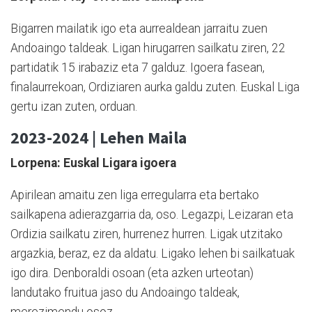
Bigarren mailatik igo eta aurrealdean jarraitu zuen
Andoaingo taldeak. Ligan hirugarren sailkatu ziren, 22
partidatik 15 irabaziz eta 7 galduz. Igoera fasean,
finalaurrekoan, Ordiziaren aurka galdu zuten. Euskal Liga
gertu izan zuten, orduan.
2023-2024 | Lehen Maila
Lorpena: Euskal Ligara igoera
Apirilean amaitu zen liga erregularra eta bertako
sailkapena adierazgarria da, oso. Legazpi, Leizaran eta
Ordizia sailkatu ziren, hurrenez hurren. Ligak utzitako
argazkia, beraz, ez da aldatu. Ligako lehen bi sailkatuak
igo dira. Denboraldi osoan (eta azken urteotan)
landutako fruitua jaso du Andoaingo taldeak,
merezimendu osoz.