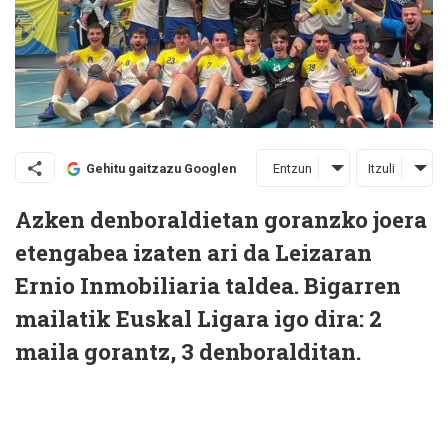
Entzun
Itzuli
Gehitu gaitzazu Googlen
Azken denboraldietan goranzko joera
etengabea izaten ari da Leizaran
Ernio Inmobiliaria taldea. Bigarren
mailatik Euskal Ligara igo dira: 2
maila gorantz, 3 denboralditan.