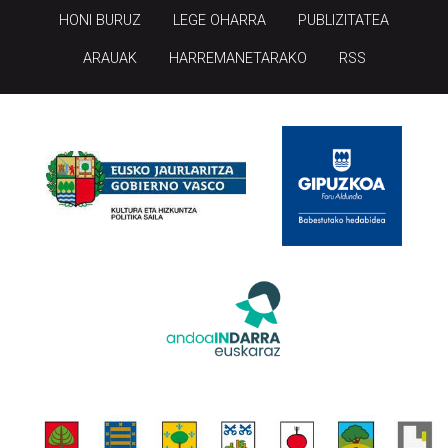
HONI BURUZ
LEGE OHARRA
PUBLIZITATEA
ARAUAK
HARREMANETARAKO
RSS