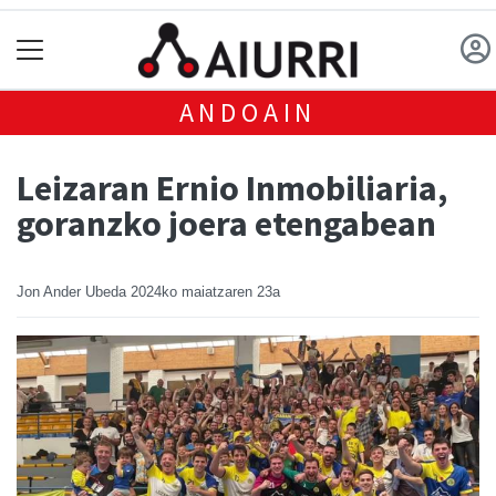
ANDOAIN
Leizaran Ernio Inmobiliaria,
goranzko joera etengabean
Jon Ander Ubeda
2024ko maiatzaren 23a