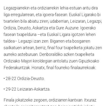
Legazpiarrekin eta ordiziarrekin lehia estuan aritu dira
liga erregularrean, eta igoera-fasean. Euskal Ligarako bi
txartelen bila abiatu ziren, udaberrian, Leizaran, Legazpi,
Ordizia, Deusto, Askartza eta Gure Auzune. Igoerako
fasean txapelduna –eta Euskal Ligara igotzen lehen
taldea– Legazpi izan zen. Bigarren eta bosgarren
sailkatuen artean, berriz, final four txapelketa jokatu zen
aurreko asteburuan. Denboraldiko azken txapelketa
Ordiziako Majori kiroldegian antolatu zuen Gipuzkoako
Federakuntzak. Honatx, final fourreko finalaurrekoak:
• 28-22 Ordizia-Deusto.
• 29-22 Leizaran-Askartza.
Finala jokatzeke zegoen, ordiziarren kantxan. Itxuraz