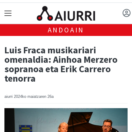
ANDOAIN
Luis Fraca musikariari
omenaldia: Ainhoa Merzero
sopranoa eta Erik Carrero
tenorra
aiurri
2024ko maiatzaren 26a