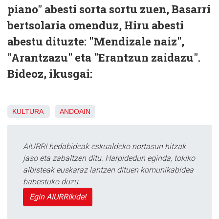
piano" abesti sorta sortu zuen, Basarri
bertsolaria omenduz, Hiru abesti
abestu dituzte: "Mendizale naiz",
"Arantzazu" eta "Erantzun zaidazu".
Bideoz, ikusgai:
KULTURA
ANDOAIN
AIURRI hedabideak eskualdeko nortasun hitzak
jaso eta zabaltzen ditu. Harpidedun eginda, tokiko
albisteak euskaraz lantzen dituen komunikabidea
babestuko duzu.
Egin AIURRIkide!