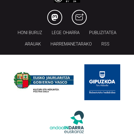
HONI BURUZ
LEGE OHARRA
PUBLIZITATEA
ARAUAK
HARREMANETARAKO
RSS