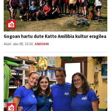
Gogoan hartu dute Katto Amilibia kultur eragilea
Aiurri
abu 08, 13:24
ANDOAIN