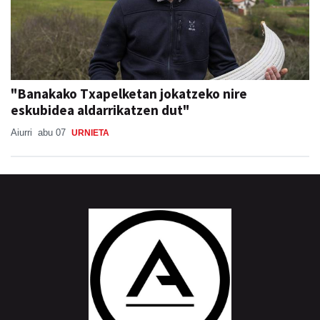
"Banakako Txapelketan jokatzeko nire
eskubidea aldarrikatzen dut"
Aiurri
abu 07
URNIETA