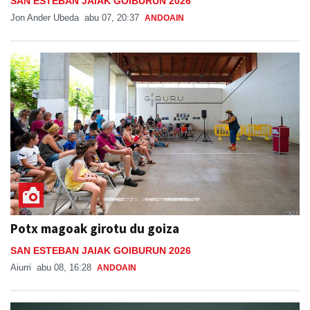
SAN ESTEBAN JAIAK GOIBURUN 2026
Jon Ander Ubeda
abu 07, 20:37
ANDOAIN
Potx magoak girotu du goiza
SAN ESTEBAN JAIAK GOIBURUN 2026
Aiurri
abu 08, 16:28
ANDOAIN