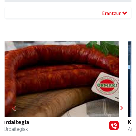
Erantzun
Previous
Next
Kuttun kafetegia
Andoain
- Gozotegiak