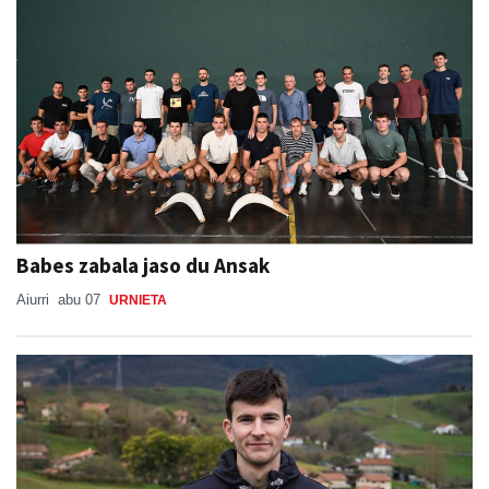
Babes zabala jaso du Ansak
Aiurri
abu 07
URNIETA