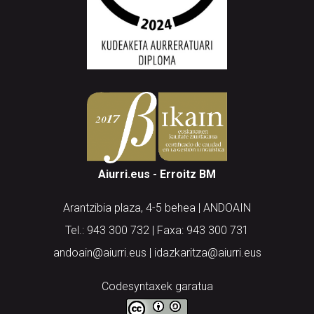
Aiurri.eus - Erroitz BM
Arantzibia plaza, 4-5 behea | ANDOAIN
Tel.: 943 300 732 | Faxa: 943 300 731
andoain@aiurri.eus | idazkaritza@aiurri.eus
Codesyntaxek garatua