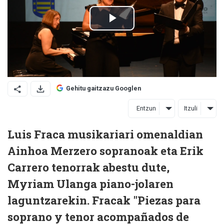
Gehitu gaitzazu Googlen
Entzun
Itzuli
Luis Fraca musikariari omenaldian
Ainhoa Merzero sopranoak eta Erik
Carrero tenorrak abestu dute,
Myriam Ulanga piano-jolaren
laguntzarekin. Fracak "Piezas para
soprano y tenor acompañados de