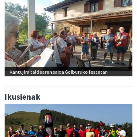
Kantujira taldearen saioa Goiburuko festetan
Ikusienak