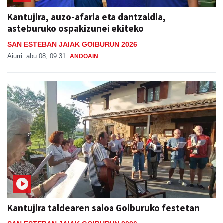
Kantujira, auzo-afaria eta dantzaldia,
asteburuko ospakizunei ekiteko
SAN ESTEBAN JAIAK GOIBURUN 2026
Aiurri
abu 08, 09:31
ANDOAIN
Kantujira taldearen saioa Goiburuko festetan