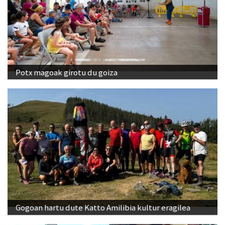
Potx magoak girotu du goiza
Gogoan hartu dute Katto Amilibia kultur eragilea