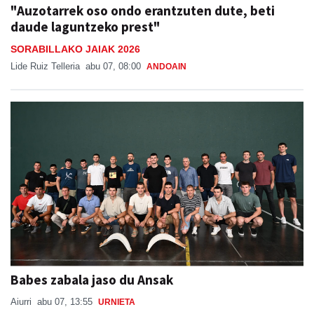
"Auzotarrek oso ondo erantzuten dute, beti
daude laguntzeko prest"
SORABILLAKO JAIAK 2026
Lide Ruiz Telleria
abu 07, 08:00
ANDOAIN
Babes zabala jaso du Ansak
Aiurri
abu 07, 13:55
URNIETA