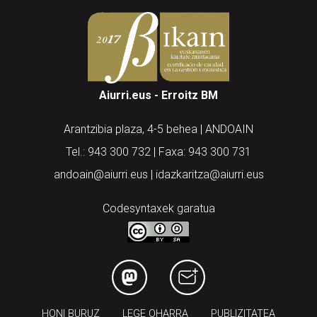
Aiurri.eus - Erroitz BM
Arantzibia plaza, 4-5 behea | ANDOAIN
Tel.: 943 300 732 | Faxa: 943 300 731
andoain@aiurri.eus | idazkaritza@aiurri.eus
Codesyntaxek garatua
HONI BURUZ
LEGE OHARRA
PUBLIZITATEA