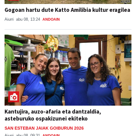
Gogoan hartu dute Katto Amilibia kultur eragilea
Aiurri
abu 08, 13:24
ANDOAIN
Kantujira, auzo-afaria eta dantzaldia,
asteburuko ospakizunei ekiteko
SAN ESTEBAN JAIAK GOIBURUN 2026
Aiurri
abu 08, 09:31
ANDOAIN