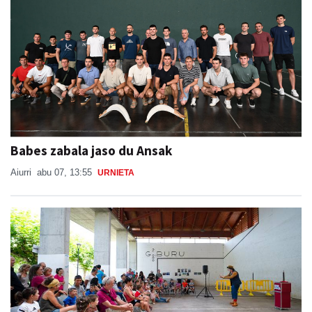
Babes zabala jaso du Ansak
Aiurri
abu 07, 13:55
URNIETA