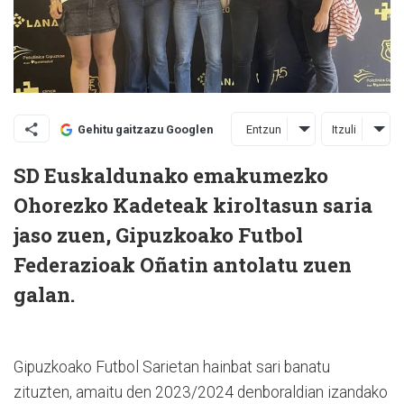
Entzun
Itzuli
Gehitu gaitzazu Googlen
SD Euskaldunako emakumezko
Ohorezko Kadeteak kiroltasun saria
jaso zuen, Gipuzkoako Futbol
Federazioak Oñatin antolatu zuen
galan.
Gipuzkoako Futbol Sarietan hainbat sari banatu
zituzten, amaitu den 2023/2024 denboraldian izandako