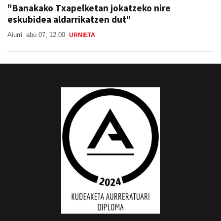
"Banakako Txapelketan jokatzeko nire
eskubidea aldarrikatzen dut"
Aiurri
abu 07, 12:00
URNIETA