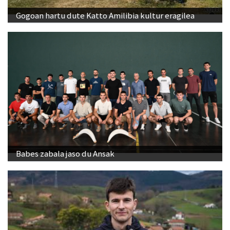
Gogoan hartu dute Katto Amilibia kultur eragilea
Babes zabala jaso du Ansak