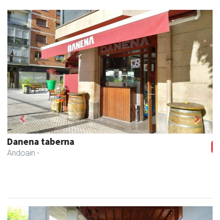
Previous
Next
Keinu euskal jantziak
Andoain
- Arropa-dendak