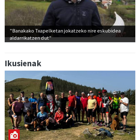
"Banakako Txapelketan jokatzeko nire eskubidea
aldarrikatzen dut"
Ikusienak