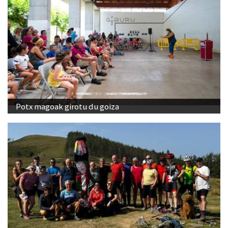
Potx magoak girotu du goiza