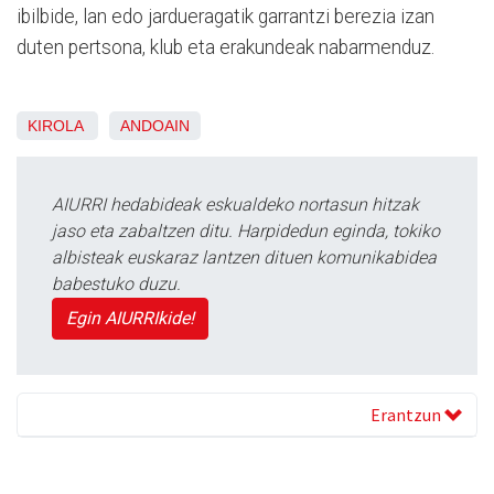
ibilbide, lan edo jardueragatik garrantzi berezia izan
duten pertsona, klub eta erakundeak nabarmenduz.
KIROLA
ANDOAIN
AIURRI hedabideak eskualdeko nortasun hitzak
jaso eta zabaltzen ditu. Harpidedun eginda, tokiko
albisteak euskaraz lantzen dituen komunikabidea
babestuko duzu.
Egin AIURRIkide!
Erantzun