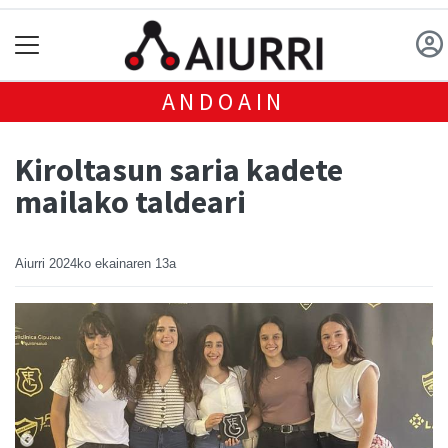
ANDOAIN
Kiroltasun saria kadete
mailako taldeari
Aiurri
2024ko ekainaren 13a