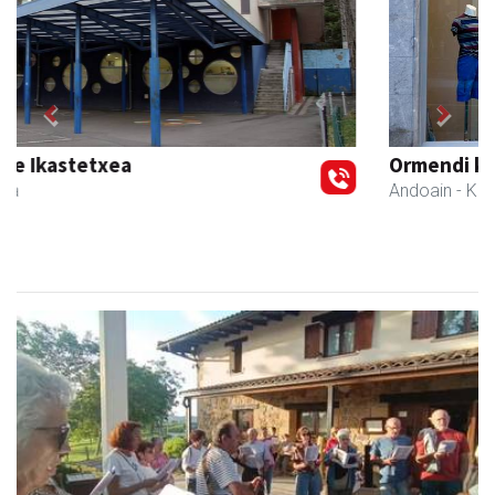
Previous
Next
Ormendi kirolak
Andoain
- Kirol dendak