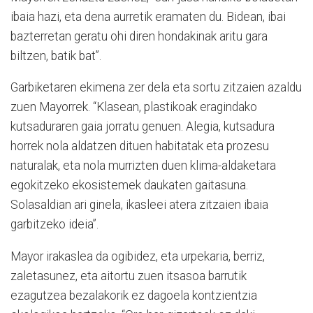
ibaia hazi, eta dena aurretik eramaten du. Bidean, ibai
bazterretan geratu ohi diren hondakinak aritu gara
biltzen, batik bat”.
Garbiketaren ekimena zer dela eta sortu zitzaien azaldu
zuen Mayorrek. “Klasean, plastikoak eragindako
kutsaduraren gaia jorratu genuen. Alegia, kutsadura
horrek nola aldatzen dituen habitatak eta prozesu
naturalak, eta nola murrizten duen klima-aldaketara
egokitzeko ekosistemek daukaten gaitasuna.
Solasaldian ari ginela, ikasleei atera zitzaien ibaia
garbitzeko ideia”.
Mayor irakaslea da ogibidez, eta urpekaria, berriz,
zaletasunez, eta aitortu zuen itsasoa barrutik
ezagutzea bezalakorik ez dagoela kontzientzia