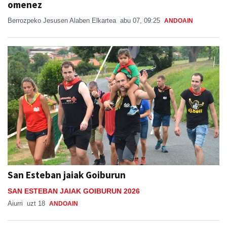
omenez
Berrozpeko Jesusen Alaben Elkartea
abu 07, 09:25
ANDOAIN
San Esteban jaiak Goiburun
SAN ESTEBAN JAIAK GOIBURUN 2026
Aiurri
uzt 18
ANDOAIN