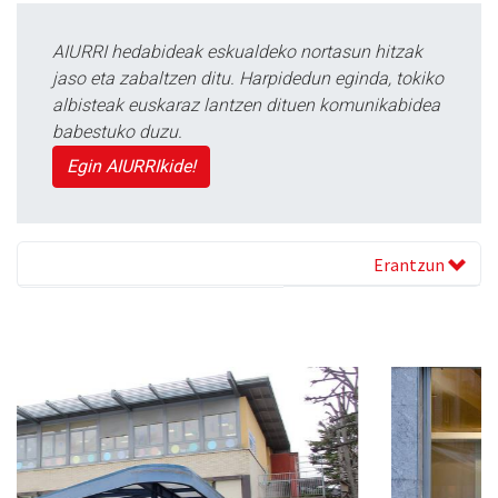
AIURRI hedabideak eskualdeko nortasun hitzak
jaso eta zabaltzen ditu. Harpidedun eginda, tokiko
albisteak euskaraz lantzen dituen komunikabidea
babestuko duzu.
Egin AIURRIkide!
Erantzun