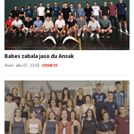
Babes zabala jaso du Ansak
Aiurri
abu 07, 13:55
URNIETA