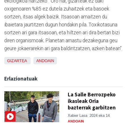
ekologikoa hartzeko. “Oro har, gizarteak ez daki
oxigenoaren %85 ez dutela zuhaitzek eta basoek
sortzen, itsas algek baizik. Itsasoan amaitzen du
ibaietara jaurtitzen dugun hondakin pila. Toxikotasuna
sortzen ari gara itsasoan, eta hiltzen ari dira bertan bizi
diren organismoak. Planetan arnastu dezakeguna geu
geure jokaerarekin ari gara baldintzatzen, azken batean”.
GIZARTEA
ANDOAIN
Erlazionatuak
La Salle Berrozpeko
ikasleak Oria
bazterrak garbitzen
Xabier Lasa
2024 eka 14
ANDOAIN