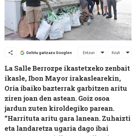
Entzun
Itzuli
Gehitu gaitzazu Googlen
La Salle Berrozpe ikastetxeko zenbait
ikasle, Ibon Mayor irakaslearekin,
Oria ibaiko bazterrak garbitzen aritu
ziren joan den astean. Goiz osoa
jardun zuten kiroldegiko parean.
“Harrituta aritu gara lanean. Zuhaizti
eta landaretza ugaria dago ibai