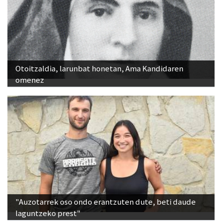
Otoitzaldia, larunbat honetan, Ama Kandidaren
omenez
"Auzotarrek oso ondo erantzuten dute, beti daude
laguntzeko prest"