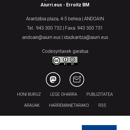
Aiurri.eus - Erroitz BM
Arantzibia plaza, 4-5 behea | ANDOAIN
Tel.: 943 300 732 | Faxa: 943 300 731
andoain@aiurri.eus | idazkaritza@aiurri.eus
Codesyntaxek garatua
HONI BURUZ
LEGE OHARRA
PUBLIZITATEA
ARAUAK
HARREMANETARAKO
RSS