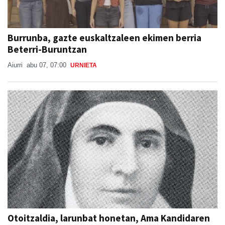
Burrunba, gazte euskaltzaleen ekimen berria
Beterri-Buruntzan
Aiurri
abu 07, 07:00
URNIETA
Otoitzaldia, larunbat honetan, Ama Kandidaren