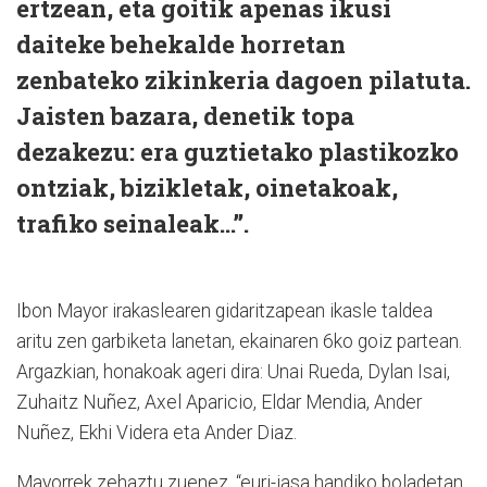
ertzean, eta goitik apenas ikusi
daiteke behekalde horretan
zenbateko zikinkeria dagoen pilatuta.
Jaisten bazara, denetik topa
dezakezu: era guztietako plastikozko
ontziak, bizikletak, oinetakoak,
trafiko seinaleak…”.
Ibon Mayor irakaslearen gidaritzapean ikasle taldea
aritu zen garbiketa lanetan, ekainaren 6ko goiz partean.
Argazkian, honakoak ageri dira: Unai Rueda, Dylan Isai,
Zuhaitz Nuñez, Axel Aparicio, Eldar Mendia, Ander
Nuñez, Ekhi Videra eta Ander Diaz.
Mayorrek zehaztu zuenez, “euri-jasa handiko boladetan