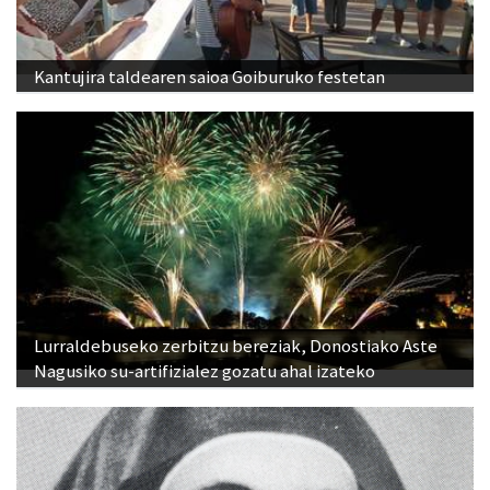
Kantujira taldearen saioa Goiburuko festetan
Lurraldebuseko zerbitzu bereziak, Donostiako Aste
Nagusiko su-artifizialez gozatu ahal izateko