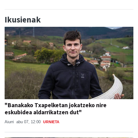
Ikusienak
"Banakako Txapelketan jokatzeko nire
eskubidea aldarrikatzen dut"
Aiurri
abu 07, 12:00
URNIETA