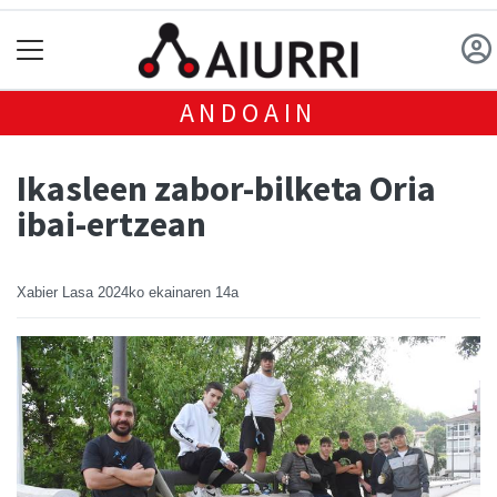
ANDOAIN
Ikasleen zabor-bilketa Oria
ibai-ertzean
Xabier Lasa
2024ko ekainaren 14a