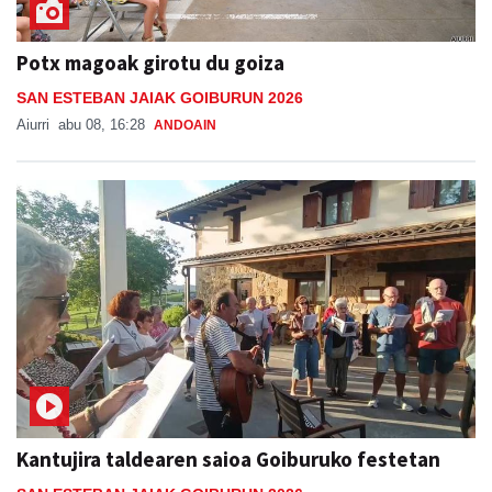
Potx magoak girotu du goiza
SAN ESTEBAN JAIAK GOIBURUN 2026
Aiurri
abu 08, 16:28
ANDOAIN
Kantujira taldearen saioa Goiburuko festetan