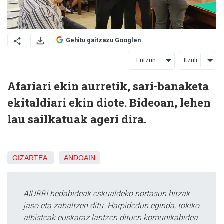
Gehitu gaitzazu Googlen
Entzun
Itzuli
Afariari ekin aurretik, sari-banaketa
ekitaldiari ekin diote. Bideoan, lehen
lau sailkatuak ageri dira.
GIZARTEA
ANDOAIN
AIURRI hedabideak eskualdeko nortasun hitzak
jaso eta zabaltzen ditu. Harpidedun eginda, tokiko
albisteak euskaraz lantzen dituen komunikabidea