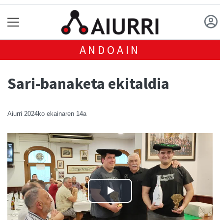
ANDOAIN
Sari-banaketa ekitaldia
Aiurri
2024ko ekainaren 14a