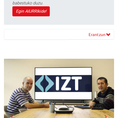
babestuko duzu.
Egin AIURRIkide!
Erantzun