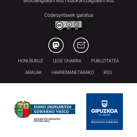
andoain@aiurri.eus | idazkaritza@aiurri.eus
Codesyntaxek garatua
HONI BURUZ
LEGE OHARRA
PUBLIZITATEA
ARAUAK
HARREMANETARAKO
RSS