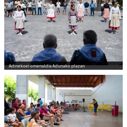
Adinekoei omenaldia Adunako plazan