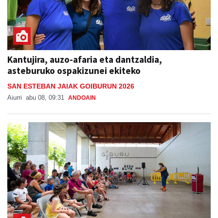
Kantujira, auzo-afaria eta dantzaldia,
asteburuko ospakizunei ekiteko
SAN ESTEBAN JAIAK GOIBURUN 2026
Aiurri
abu 08, 09:31
ANDOAIN