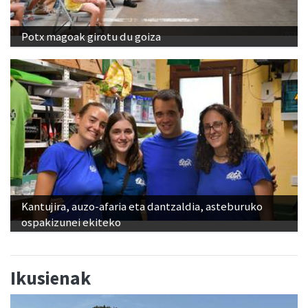
Potx magoak girotu du goiza
Kantujira, auzo-afaria eta dantzaldia, asteburuko
ospakizunei ekiteko
Ikusienak