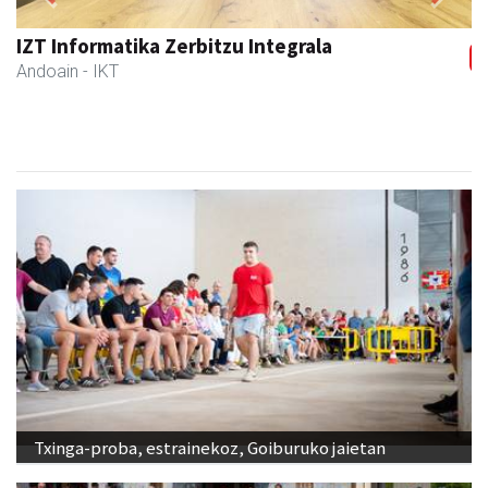
Previous
Next
Coviran Karrika
Andoain
- Janari-dendak
Txinga-proba, estrainekoz, Goiburuko jaietan