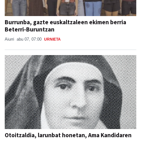
Burrunba, gazte euskaltzaleen ekimen berria
Beterri-Buruntzan
Aiurri
abu 07, 07:00
URNIETA
Otoitzaldia, larunbat honetan, Ama Kandidaren