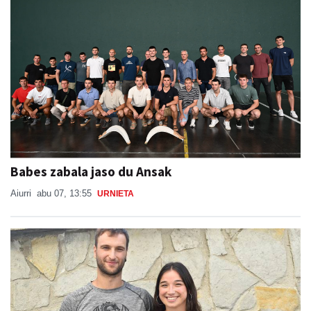
Babes zabala jaso du Ansak
Aiurri
abu 07, 13:55
URNIETA