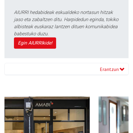
AIURRI hedabideak eskualdeko nortasun hitzak
jaso eta zabaltzen ditu. Harpidedun eginda, tokiko
albisteak euskaraz lantzen dituen komunikabidea
babestuko duzu.
Egin AIURRIkide!
Erantzun