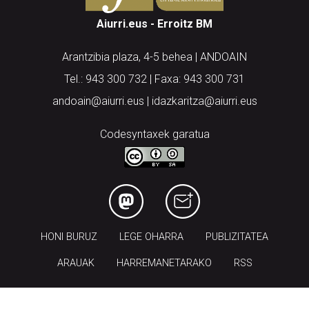
Aiurri.eus - Erroitz BM
Arantzibia plaza, 4-5 behea | ANDOAIN
Tel.: 943 300 732 | Faxa: 943 300 731
andoain@aiurri.eus | idazkaritza@aiurri.eus
Codesyntaxek garatua
HONI BURUZ
LEGE OHARRA
PUBLIZITATEA
ARAUAK
HARREMANETARAKO
RSS