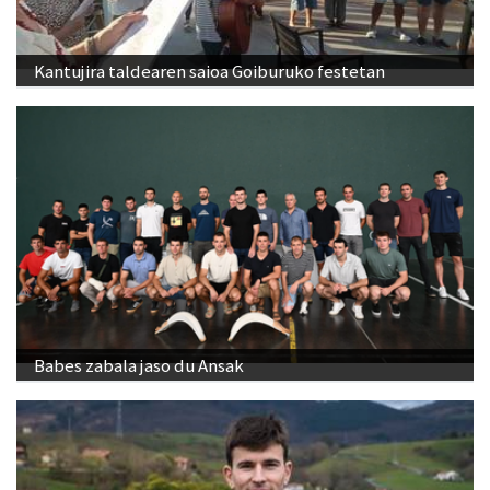
Kantujira taldearen saioa Goiburuko festetan
Babes zabala jaso du Ansak