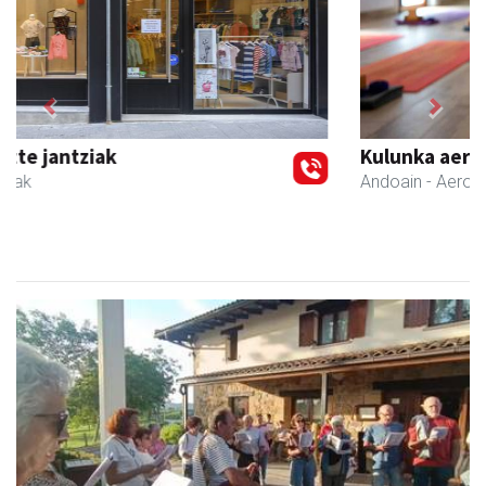
Previous
Next
Kulunka aeroyoga zentroa
Andoain
- Aeroyoga