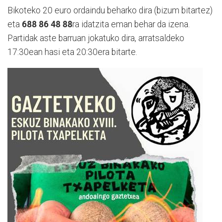
Bikoteko 20 euro ordaindu beharko dira (bizum bitartez)
eta
688 86 48 88
ra idatzita eman behar da izena.
Partidak aste barruan jokatuko dira, arratsaldeko
17:30ean hasi eta 20:30era bitarte.