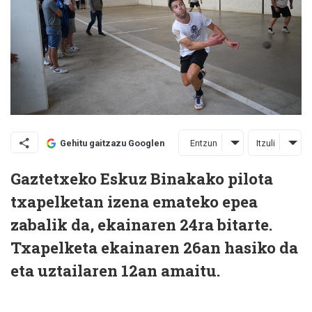
Entzun
Itzuli
Gehitu gaitzazu Googlen
Gaztetxeko Eskuz Binakako pilota
txapelketan izena emateko epea
zabalik da, ekainaren 24ra bitarte.
Txapelketa ekainaren 26an hasiko da
eta uztailaren 12an amaitu.