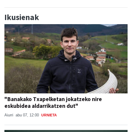
Ikusienak
"Banakako Txapelketan jokatzeko nire
eskubidea aldarrikatzen dut"
Aiurri
abu 07, 12:00
URNIETA