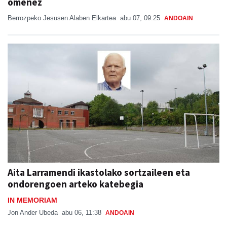
omenez
Berrozpeko Jesusen Alaben Elkartea
abu 07, 09:25
ANDOAIN
Aita Larramendi ikastolako sortzaileen eta
ondorengoen arteko katebegia
IN MEMORIAM
Jon Ander Ubeda
abu 06, 11:38
ANDOAIN