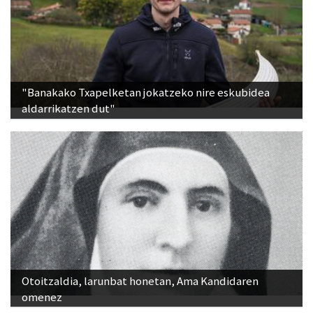
"Banakako Txapelketan jokatzeko nire eskubidea
aldarrikatzen dut"
Otoitzaldia, larunbat honetan, Ama Kandidaren
omenez