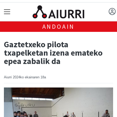
ANDOAIN
Gaztetxeko pilota
txapelketan izena emateko
epea zabalik da
Aiurri
2024ko ekainaren 18a