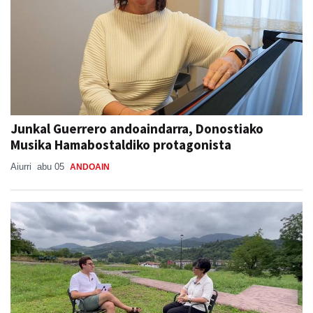
Junkal Guerrero andoaindarra, Donostiako
Musika Hamabostaldiko protagonista
Aiurri
abu 05
ANDOAIN