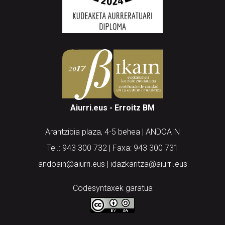
Aiurri.eus - Erroitz BM
Arantzibia plaza, 4-5 behea | ANDOAIN
Tel.: 943 300 732 | Faxa: 943 300 731
andoain@aiurri.eus | idazkaritza@aiurri.eus
Codesyntaxek garatua