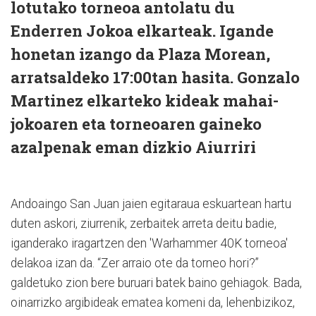
lotutako torneoa antolatu du
Enderren Jokoa elkarteak. Igande
honetan izango da Plaza Morean,
arratsaldeko 17:00tan hasita. Gonzalo
Martinez elkarteko kideak mahai-
jokoaren eta torneoaren gaineko
azalpenak eman dizkio Aiurriri
Andoaingo San Juan jaien egitaraua eskuartean hartu
duten askori, ziurrenik, zerbaitek arreta deitu badie,
iganderako iragartzen den 'Warhammer 40K torneoa'
delakoa izan da. “Zer arraio ote da torneo hori?”
galdetuko zion bere buruari batek baino gehiagok. Bada,
oinarrizko argibideak ematea komeni da, lehenbizikoz,