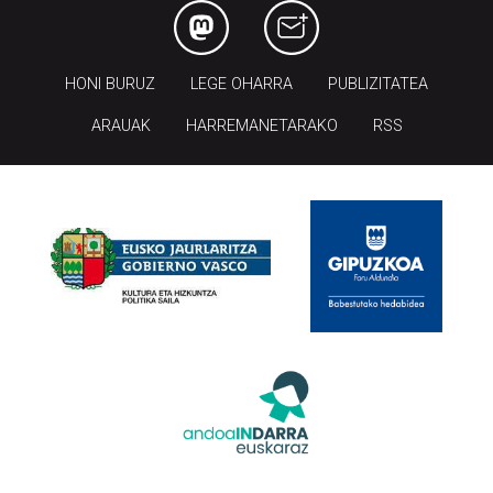
HONI BURUZ
LEGE OHARRA
PUBLIZITATEA
ARAUAK
HARREMANETARAKO
RSS