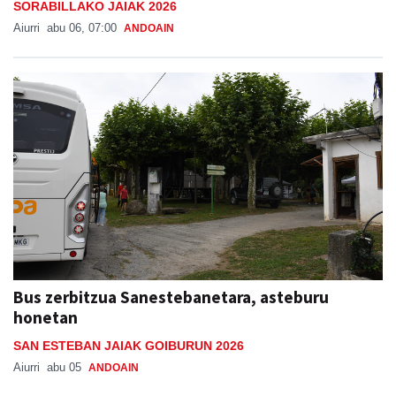
SORABILLAKO JAIAK 2026
Aiurri
abu 06, 07:00
ANDOAIN
Bus zerbitzua Sanestebanetara, asteburu
honetan
SAN ESTEBAN JAIAK GOIBURUN 2026
Aiurri
abu 05
ANDOAIN