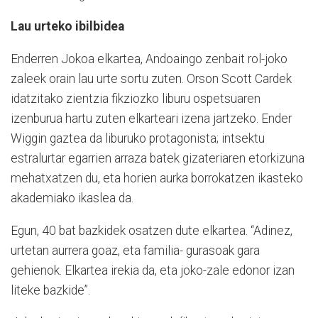
Lau urteko ibilbidea
Enderren Jokoa elkartea, Andoaingo zenbait rol-joko
zaleek orain lau urte sortu zuten. Orson Scott Cardek
idatzitako zientzia fikziozko liburu ospetsuaren
izenburua hartu zuten elkarteari izena jartzeko. Ender
Wiggin gaztea da liburuko protagonista; intsektu
estralurtar egarrien arraza batek gizateriaren etorkizuna
mehatxatzen du, eta horien aurka borrokatzen ikasteko
akademiako ikaslea da.
Egun, 40 bat bazkidek osatzen dute elkartea. “Adinez,
urtetan aurrera goaz, eta familia- gurasoak gara
gehienok. Elkartea irekia da, eta joko-zale edonor izan
liteke bazkide”.