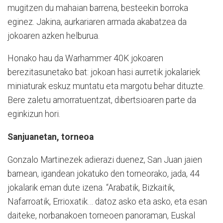
mugitzen du mahaian barrena, besteekin borroka
eginez. Jakina, aurkariaren armada akabatzea da
jokoaren azken helburua.
Honako hau da Warhammer 40K jokoaren
berezitasunetako bat: jokoan hasi aurretik jokalariek
miniaturak eskuz muntatu eta margotu behar dituzte.
Bere zaletu amorratuentzat, dibertsioaren parte da
eginkizun hori.
Sanjuanetan, torneoa
Gonzalo Martinezek adierazi duenez, San Juan jaien
barnean, igandean jokatuko den torneorako, jada, 44
jokalarik eman dute izena. “Arabatik, Bizkaitik,
Nafarroatik, Errioxatik… datoz asko eta asko, eta esan
daiteke, norbanakoen torneoen panoraman, Euskal