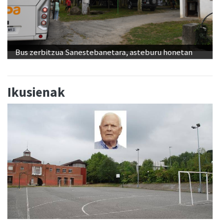
Bus zerbitzua Sanestebanetara, asteburu honetan
Ikusienak