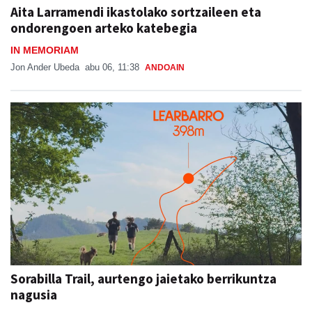
Aita Larramendi ikastolako sortzaileen eta
ondorengoen arteko katebegia
IN MEMORIAM
Jon Ander Ubeda
abu 06, 11:38
ANDOAIN
Sorabilla Trail, aurtengo jaietako berrikuntza
nagusia