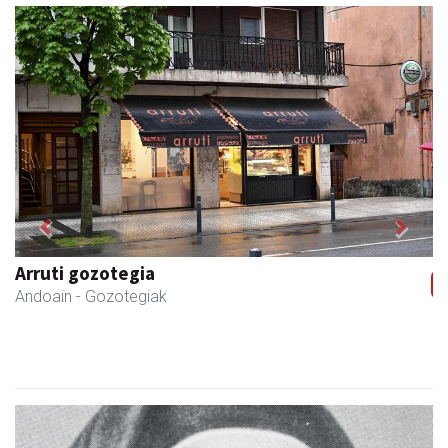
Previous
Next
Arruti gozotegia
Andoain
- Gozotegiak