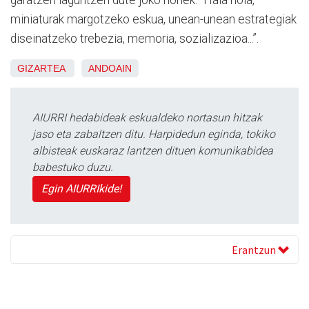
miniaturak margotzeko eskua, unean-unean estrategiak
diseinatzeko trebezia, memoria, sozializazioa...”.
GIZARTEA
ANDOAIN
AIURRI hedabideak eskualdeko nortasun hitzak
jaso eta zabaltzen ditu. Harpidedun eginda, tokiko
albisteak euskaraz lantzen dituen komunikabidea
babestuko duzu.
Egin AIURRIkide!
Erantzun