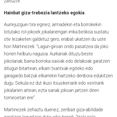
zaituzte”.
Hainbat giza-trebezia lantzeko egokia
Aurrejuzguei tira eginez, armadekin eta borrokekin
lotutako rol-jokoek jokalariengan irrika belikoa sustatu
ote lezaketen galdetuz gero, erabat ukatzen du uste
hori Martinezek. “Lagun-giroan ondo pasatzea da joko
horien helburu nagusia. Aurkariak dituzu beste
jokolariak, baina borroka-saioak edo delakoak garatzen
ditugun bitartean, elkarri txantxak egiteko edo
garagardo batzuk elkarrekin hartzeko denbora edukitzen
dugu. Sekula ez dut ikusi itsusikeriarik edo xextrarik
jokalarien artean, ezta sariak jokoan jartzen diren
torneoetan ere”.
Martinezek zehaztu duenez, zenbait giza-abilidade
garatzen laguntzen dute joko horiek. “Hala nola,