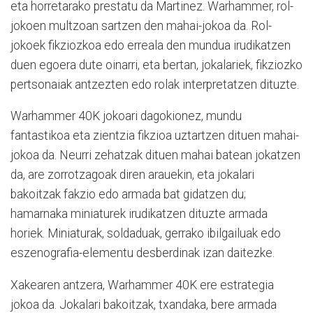
eta horretarako prestatu da Martinez. Warhammer, rol-
jokoen multzoan sartzen den mahai-jokoa da. Rol-
jokoek fikziozkoa edo erreala den mundua irudikatzen
duen egoera dute oinarri, eta bertan, jokalariek, fikziozko
pertsonaiak antzezten edo rolak interpretatzen dituzte.
Warhammer 40K jokoari dagokionez, mundu
fantastikoa eta zientzia fikzioa uztartzen dituen mahai-
jokoa da. Neurri zehatzak dituen mahai batean jokatzen
da, are zorrotzagoak diren arauekin, eta jokalari
bakoitzak fakzio edo armada bat gidatzen du;
hamarnaka miniaturek irudikatzen dituzte armada
horiek. Miniaturak, soldaduak, gerrako ibilgailuak edo
eszenografia-elementu desberdinak izan daitezke.
Xakearen antzera, Warhammer 40K ere estrategia
jokoa da. Jokalari bakoitzak, txandaka, bere armada