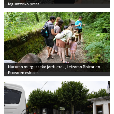
laguntzeko prest"
Naturan murgiltzeko jarduerak, Leizaran Bisitarien
Etxearen eskutik