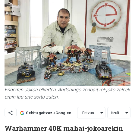
Enderren Jokoa elkartea, Andoaingo zenbait rol-joko zaleek
orain lau urte sortu zuten.
Entzun
Itzuli
Gehitu gaitzazu Googlen
Warhammer 40K mahai-jokoarekin