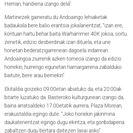
Herrian, handiena izango dela”.
Martinezek gaineratu du Andoaingo lehiaketak
badaukala bere balio erantsia jokalarientzat, “izan ere,
kontuan hartu behar baita Warhammer 40K jokoa, sortu
zenetik, edizio desberdinak izan dituela, eta une
honetan bederatzigarrenean dagoela indarrean.
Andoaingoa ziurrenik azken torneoa izango da edizio
horrekin, hurrengo egunetan hamargarrena zabalduko
baitute, bere arau berriekin”.
Ekitaldia goizeko 09:00etan abiatuko da, eta 20:00ak
bitarte luzatuko da. Basteroko kulturgunean izango da,
baina arratsaldeko 17.00etatik aurrera, Plaza Morean,
erakustaldia egingo dute. “Joko horiekin jakinmina
daukatenentzat egingo dugu ekintza, eta gonbidapena
zabaltzen dugu bertara daitezen lasai asko”.