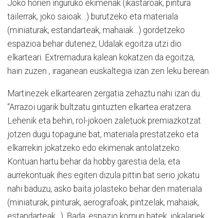
Joko horien inguruko ekimenak (ikastaroak, pintura
tailerrak, joko saioak…) burutzeko eta materiala
(miniaturak, estandarteak, mahaiak…) gordetzeko
espazioa behar dutenez, Udalak egoitza utzi dio
elkarteari. Extremadura kalean kokatzen da egoitza,
hain zuzen , iraganean euskaltegia izan zen leku berean.
Martinezek elkartearen zergatia zehaztu nahi izan du.
“Arrazoi ugarik bultzatu gintuzten elkartea eratzera.
Lehenik eta behin, rol-jokoen zaletuok premiazkotzat
jotzen dugu topagune bat, materiala prestatzeko eta
elkarrekin jokatzeko edo ekimenak antolatzeko.
Kontuan hartu behar da hobby garestia dela, eta
aurrekontuak ihes egiten dizula pittin bat serio jokatu
nahi baduzu, asko baita jolasteko behar den materiala
(miniaturak, pinturak, aerografoak, pintzelak, mahaiak,
estandarteak…). Bada, espazio komun batek, jokalariek