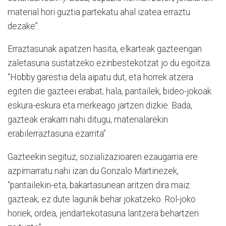
material hori guztia partekatu ahal izatea erraztu
dezake”.
Erraztasunak aipatzen hasita, elkarteak gazteengan
zaletasuna sustatzeko ezinbestekotzat jo du egoitza.
“Hobby garestia dela aipatu dut, eta horrek atzera
egiten die gazteei erabat; hala, pantailek, bideo-jokoak
eskura-eskura eta merkeago jartzen dizkie. Bada,
gazteak erakarri nahi ditugu, materialarekin
erabilerraztasuna ezarrita”.
Gazteekin segituz, sozializazioaren ezaugarria ere
azpimarratu nahi izan du Gonzalo Martinezek,
“pantailekin-eta, bakartasunean aritzen dira maiz
gazteak, ez dute lagunik behar jokatzeko. Rol-joko
horiek, ordea, jendartekotasuna lantzera behartzen