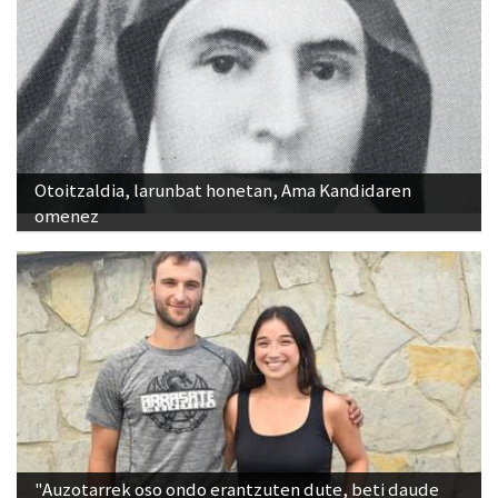
Otoitzaldia, larunbat honetan, Ama Kandidaren
omenez
"Auzotarrek oso ondo erantzuten dute, beti daude