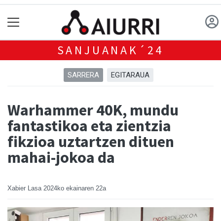
SANJUANAK´24
SARRERA
EGITARAUA
Warhammer 40K, mundu
fantastikoa eta zientzia
fikzioa uztartzen dituen
mahai-jokoa da
Xabier Lasa
2024ko ekainaren 22a