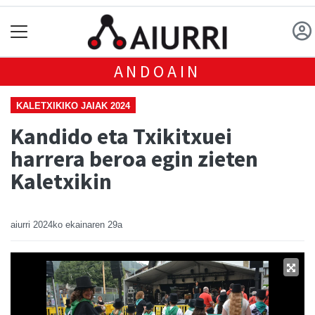
ANDOAIN
KALETXIKIKO JAIAK 2024
Kandido eta Txikitxuei
harrera beroa egin zieten
Kaletxikin
aiurri
2024ko ekainaren 29a