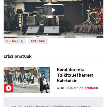
GIZARTEA
ANDOAIN
Erlazionatuak
Kandidori eta
Txikitxuei harrera
Kaletxikin
aiurri
2024 eka 29
ANDOAIN