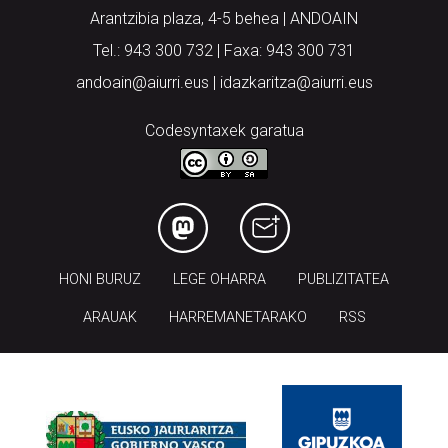
Arantzibia plaza, 4-5 behea | ANDOAIN
Tel.: 943 300 732 | Faxa: 943 300 731
andoain@aiurri.eus | idazkaritza@aiurri.eus
Codesyntaxek garatua
HONI BURUZ
LEGE OHARRA
PUBLIZITATEA
ARAUAK
HARREMANETARAKO
RSS