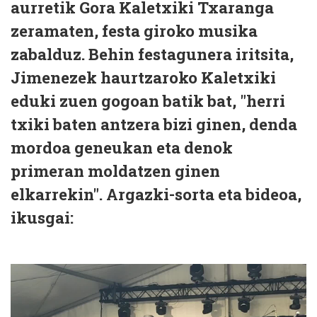
aurretik Gora Kaletxiki Txaranga
zeramaten, festa giroko musika
zabalduz. Behin festagunera iritsita,
Jimenezek haurtzaroko Kaletxiki
eduki zuen gogoan batik bat, "herri
txiki baten antzera bizi ginen, denda
mordoa geneukan eta denok
primeran moldatzen ginen
elkarrekin". Argazki-sorta eta bideoa,
ikusgai: