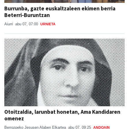
Burrunba, gazte euskaltzaleen ekimen berria
Beterri-Buruntzan
Aiurri
abu 07, 07:00
URNIETA
Otoitzaldia, larunbat honetan, Ama Kandidaren
omenez
Berrozpeko Jesusen Alaben Elkartea
abu 07, 09:25
ANDOAIN