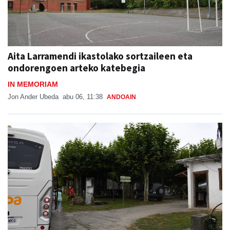
Aita Larramendi ikastolako sortzaileen eta
ondorengoen arteko katebegia
IN MEMORIAM
Jon Ander Ubeda
abu 06, 11:38
ANDOAIN