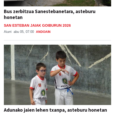
Bus zerbitzua Sanestebanetara, asteburu
honetan
SAN ESTEBAN JAIAK GOIBURUN 2026
Aiurri
abu 05, 07:00
ANDOAIN
Adunako jaien lehen txanpa, asteburu honetan