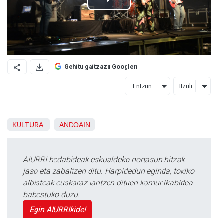
Gehitu gaitzazu Googlen
Entzun
Itzuli
KULTURA
ANDOAIN
AIURRI hedabideak eskualdeko nortasun hitzak
jaso eta zabaltzen ditu. Harpidedun eginda, tokiko
albisteak euskaraz lantzen dituen komunikabidea
babestuko duzu.
Egin AIURRIkide!