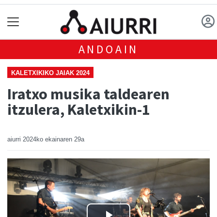
ANDOAIN
KALETXIKIKO JAIAK 2024
Iratxo musika taldearen
itzulera, Kaletxikin-1
aiurri
2024ko ekainaren 29a