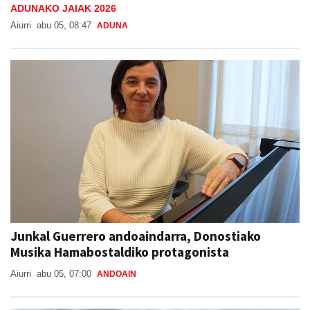
ADUNAKO JAIAK 2026
Aiurri
abu 05, 08:47
ADUNA
Junkal Guerrero andoaindarra, Donostiako
Musika Hamabostaldiko protagonista
Aiurri
abu 05, 07:00
ANDOAIN