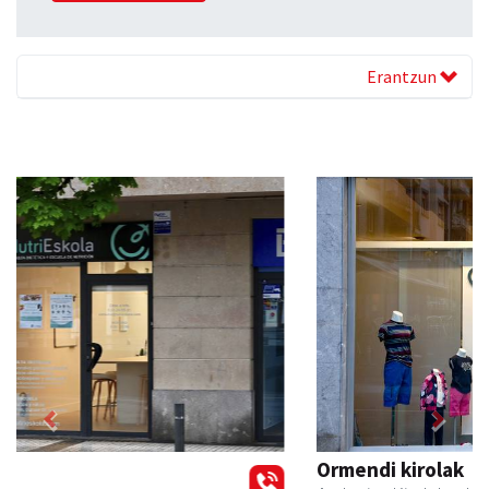
Erantzun
Previous
Next
Ormendi kirolak