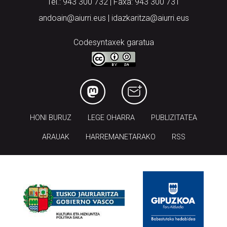
Tel.: 943 300 732 | Faxa: 943 300 731
andoain@aiurri.eus | idazkaritza@aiurri.eus
Codesyntaxek garatua
HONI BURUZ
LEGE OHARRA
PUBLIZITATEA
ARAUAK
HARREMANETARAKO
RSS