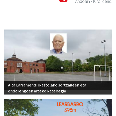
Andoain
- Kirol dendak
Aita Larramendi ikastolako sortzaileen eta
ondorengoen arteko katebegia