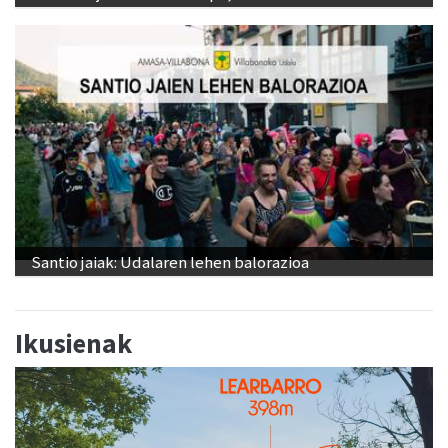
Santio jaiak: Udalaren lehen balorazioa
Ikusienak