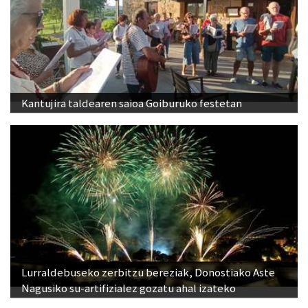
Kantujira taldearen saioa Goiburuko festetan
Lurraldebuseko zerbitzu bereziak, Donostiako Aste
Nagusiko su-artifizialez gozatu ahal izateko