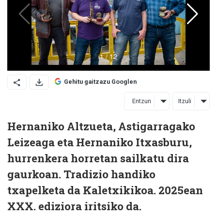
Gehitu gaitzazu Googlen
Entzun
Itzuli
Hernaniko Altzueta, Astigarragako
Leizeaga eta Hernaniko Itxasburu,
hurrenkera horretan sailkatu dira
gaurkoan. Tradizio handiko
txapelketa da Kaletxikikoa. 2025ean
XXX. ediziora iritsiko da.