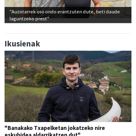
"Auzotarrek oso ondo erantzuten dute, beti daude
laguntzeko prest"
Ikusienak
"Banakako Txapelketan jokatzeko nire
eskubidea aldarrikatzen dut"