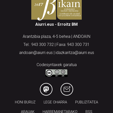
Aiurri.eus - Erroitz BM
Arantzibia plaza, 4-5 behea | ANDOAIN
Tel.: 943 300 732 | Faxa: 943 300 731
andoain@aiurri.eus | idazkaritza@aiurri.eus
Codesyntaxek garatua
HONI BURUZ
LEGE OHARRA
PUBLIZITATEA
ARAUAK
HARREMANETARAKO
RSS