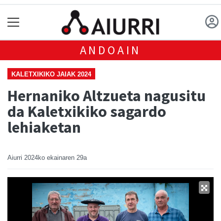
ANDOAIN
KALETXIKIKO JAIAK 2024
Hernaniko Altzueta nagusitu
da Kaletxikiko sagardo
lehiaketan
Aiurri
2024ko ekainaren 29a