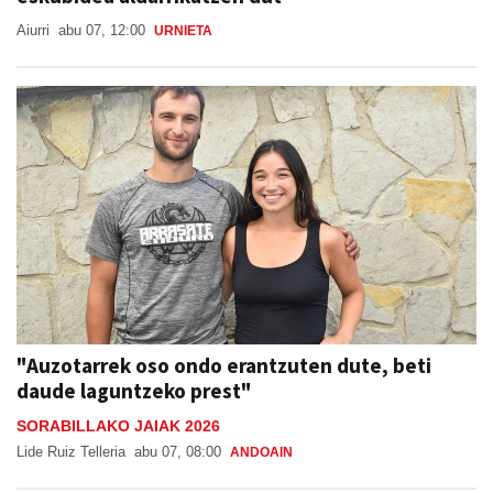
Aiurri
abu 07, 12:00
URNIETA
"Auzotarrek oso ondo erantzuten dute, beti
daude laguntzeko prest"
SORABILLAKO JAIAK 2026
Lide Ruiz Telleria
abu 07, 08:00
ANDOAIN