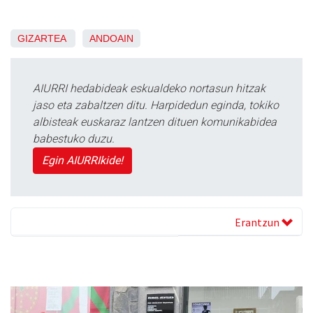
GIZARTEA
ANDOAIN
AIURRI hedabideak eskualdeko nortasun hitzak
jaso eta zabaltzen ditu. Harpidedun eginda, tokiko
albisteak euskaraz lantzen dituen komunikabidea
babestuko duzu.
Egin AIURRIkide!
Erantzun