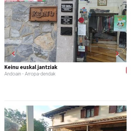
Previous
Next
Urrats inprimategia
Andoain
- Inprimategiak