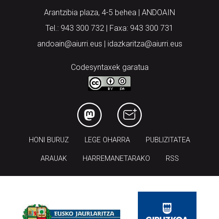
Arantzibia plaza, 4-5 behea | ANDOAIN
Tel.: 943 300 732 | Faxa: 943 300 731
andoain@aiurri.eus | idazkaritza@aiurri.eus
Codesyntaxek garatua
HONI BURUZ
LEGE OHARRA
PUBLIZITATEA
ARAUAK
HARREMANETARAKO
RSS