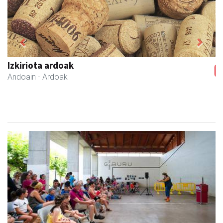
Previous
Next
Ernaitza liburu-denda
Andoain
- Liburu-dendak