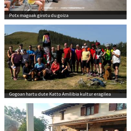
Potx magoak girotu du goiza
Gogoan hartu dute Katto Amilibia kultur eragilea