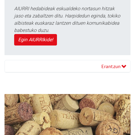
AIURRI hedabideak eskualdeko nortasun hitzak
jaso eta zabaltzen ditu. Harpidedun eginda, tokiko
albisteak euskaraz lantzen dituen komunikabidea
babestuko duzu.
Egin AIURRIkide!
Erantzun