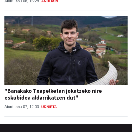
Aiurri
abu 08, 16:28
ANDOAIN
"Banakako Txapelketan jokatzeko nire
eskubidea aldarrikatzen dut"
Aiurri
abu 07, 12:00
URNIETA