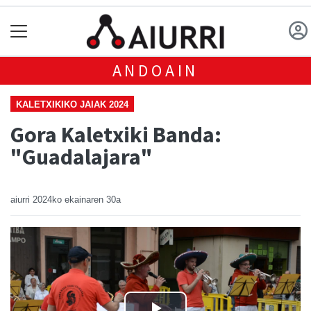
ANDOAIN
KALETXIKIKO JAIAK 2024
Gora Kaletxiki Banda:
"Guadalajara"
aiurri
2024ko ekainaren 30a