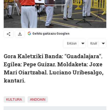
Gehitu gaitzazu Googlen
Entzun
Itzuli
Gora Kaletxiki Banda: "Guadalajara".
Egilea: Pepe Guizar. Moldaketa: Joxe
Mari Oiartzabal. Luciano Uribesalgo,
kantari.
KULTURA
ANDOAIN