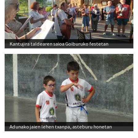
Kantujira taldearen saioa Goiburuko festetan
Adunako jaien lehen txanpa, asteburu honetan