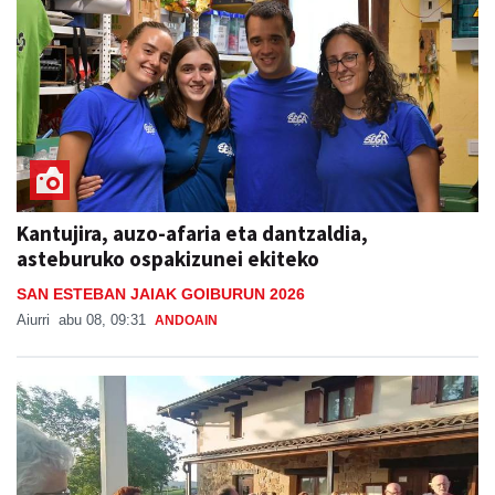
Kantujira, auzo-afaria eta dantzaldia,
asteburuko ospakizunei ekiteko
SAN ESTEBAN JAIAK GOIBURUN 2026
Aiurri
abu 08, 09:31
ANDOAIN