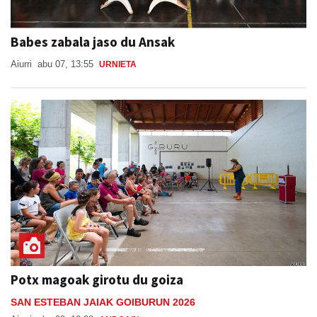
Babes zabala jaso du Ansak
Aiurri
abu 07, 13:55
URNIETA
Potx magoak girotu du goiza
SAN ESTEBAN JAIAK GOIBURUN 2026