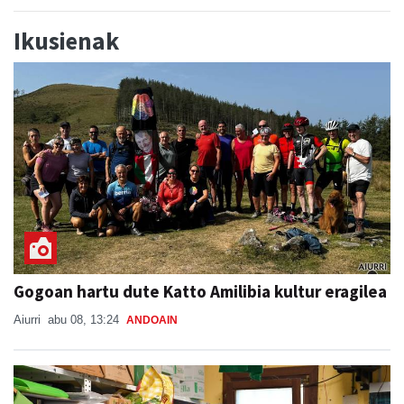
Ikusienak
Gogoan hartu dute Katto Amilibia kultur eragilea
Aiurri
abu 08, 13:24
ANDOAIN