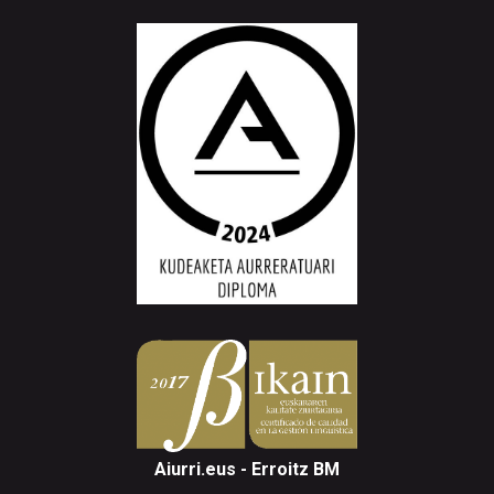
Aiurri.eus - Erroitz BM