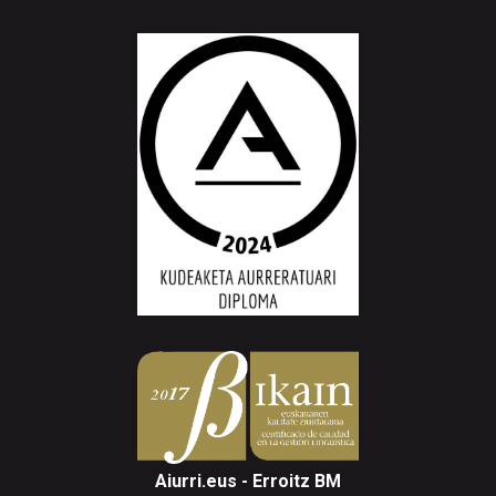
Aiurri.eus - Erroitz BM