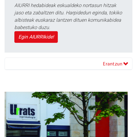
AIURRI hedabideak eskualdeko nortasun hitzak
jaso eta zabaltzen ditu. Harpidedun eginda, tokiko
albisteak euskaraz lantzen dituen komunikabidea
babestuko duzu.
Egin AIURRIkide!
Erantzun