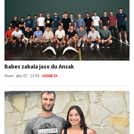
Babes zabala jaso du Ansak
Aiurri
abu 07, 13:55
URNIETA