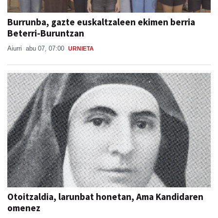
Burrunba, gazte euskaltzaleen ekimen berria
Beterri-Buruntzan
Aiurri
abu 07, 07:00
URNIETA
Otoitzaldia, larunbat honetan, Ama Kandidaren
omenez