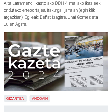
Aita Larramendi Ikastolako DBH 4. mailako ikasleek
ondutako erreportajea, irakurgai, jarraian (egin klik
argazkian). Egileak: Beñat Izagirre, Unai Gomez eta
Julen Agirre.
GIZARTEA
ANDOAIN