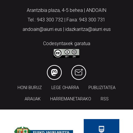
Arantzibia plaza, 4-5 behea | ANDOAIN
Tel.: 943 300 732 | Faxa: 943 300 731
andoain@aiurri.eus | idazkaritza@aiurri.eus
Codesyntaxek garatua
HONI BURUZ
LEGE OHARRA
PUBLIZITATEA
ARAUAK
HARREMANETARAKO
RSS