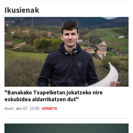
Ikusienak
"Banakako Txapelketan jokatzeko nire
eskubidea aldarrikatzen dut"
Aiurri
abu 07, 12:00
URNIETA