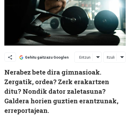
Entzun
Itzuli
Gehitu gaitzazu Googlen
Nerabez bete dira gimnasioak.
Zergatik, ordea? Zerk erakartzen
ditu? Nondik dator zaletasuna?
Galdera horien guztien erantzunak,
erreportajean.