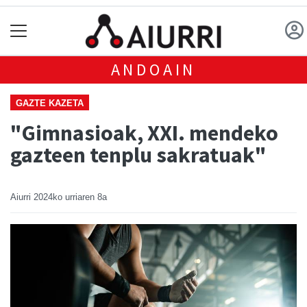
ANDOAIN
GAZTE KAZETA
"Gimnasioak, XXI. mendeko
gazteen tenplu sakratuak"
Aiurri
2024ko urriaren 8a