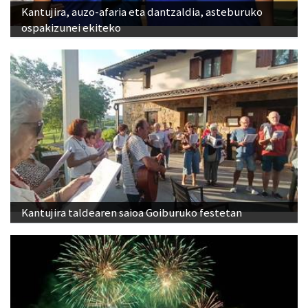
Kantujira, auzo-afaria eta dantzaldia, asteburuko
ospakizunei ekiteko
Kantujira taldearen saioa Goiburuko festetan