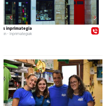
Previous
Next
Kuttun kafetegia
Andoain
- Gozotegiak