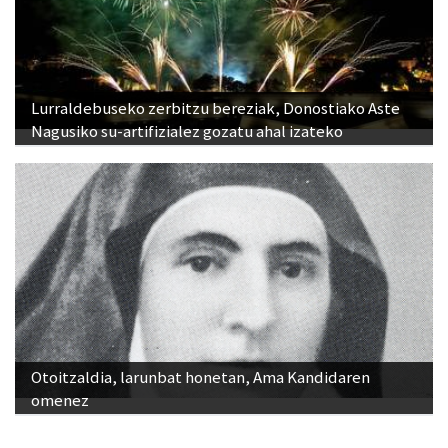
Lurraldebuseko zerbitzu bereziak, Donostiako Aste
Nagusiko su-artifizialez gozatu ahal izateko
Otoitzaldia, larunbat honetan, Ama Kandidaren
omenez