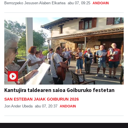
Berrozpeko Jesusen Alaben Elkartea
abu 07, 09:25
ANDOAIN
Kantujira taldearen saioa Goiburuko festetan
SAN ESTEBAN JAIAK GOIBURUN 2026
Jon Ander Ubeda
abu 07, 20:37
ANDOAIN