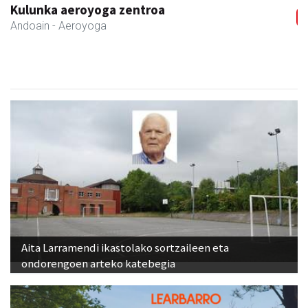
Salkin
Andoain
- Merkatari elkarteak
Aita Larramendi ikastolako sortzaileen eta
ondorengoen arteko katebegia