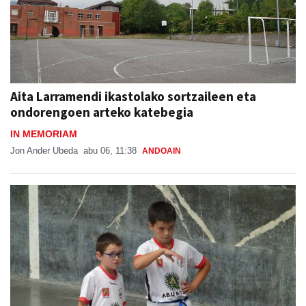
Aita Larramendi ikastolako sortzaileen eta
ondorengoen arteko katebegia
IN MEMORIAM
Jon Ander Ubeda
abu 06, 11:38
ANDOAIN