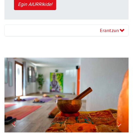
Egin AIURRIkide!
Erantzun
Previous
Next