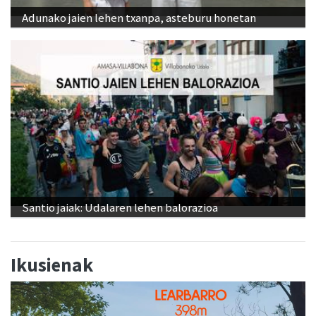
Adunako jaien lehen txanpa, asteburu honetan
Santio jaiak: Udalaren lehen balorazioa
Ikusienak