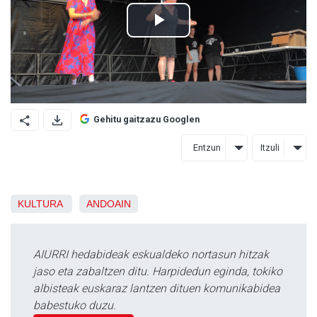
Gehitu gaitzazu Googlen
Entzun
Itzuli
KULTURA
ANDOAIN
AIURRI hedabideak eskualdeko nortasun hitzak
jaso eta zabaltzen ditu. Harpidedun eginda, tokiko
albisteak euskaraz lantzen dituen komunikabidea
babestuko duzu.