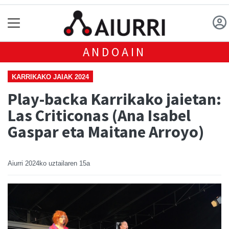
ANDOAIN
KARRIKAKO JAIAK 2024
Play-backa Karrikako jaietan:
Las Criticonas (Ana Isabel
Gaspar eta Maitane Arroyo)
Aiurri
2024ko uztailaren 15a