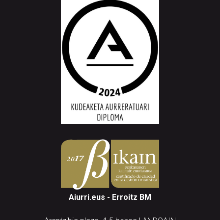
Aiurri.eus - Erroitz BM