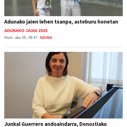
Adunako jaien lehen txanpa, asteburu honetan
ADUNAKO JAIAK 2026
Aiurri
abu 05, 08:47
ADUNA
Junkal Guerrero andoaindarra, Donostiako