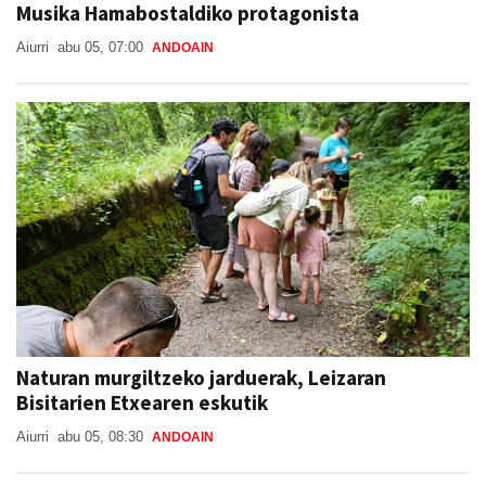
Musika Hamabostaldiko protagonista
Aiurri
abu 05, 07:00
ANDOAIN
Naturan murgiltzeko jarduerak, Leizaran
Bisitarien Etxearen eskutik
Aiurri
abu 05, 08:30
ANDOAIN