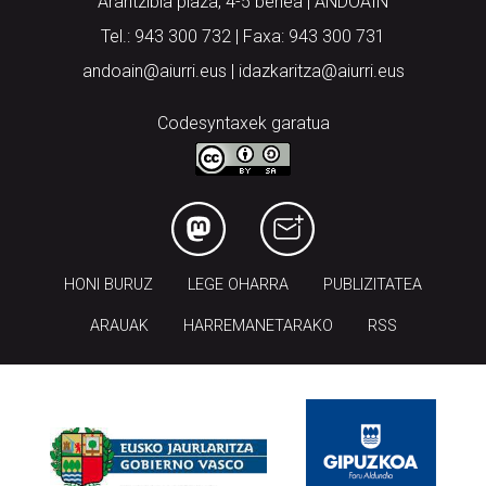
Arantzibia plaza, 4-5 behea | ANDOAIN
Tel.: 943 300 732 | Faxa: 943 300 731
andoain@aiurri.eus | idazkaritza@aiurri.eus
Codesyntaxek garatua
HONI BURUZ
LEGE OHARRA
PUBLIZITATEA
ARAUAK
HARREMANETARAKO
RSS