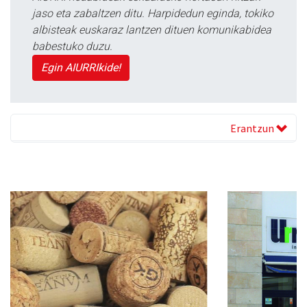
jaso eta zabaltzen ditu. Harpidedun eginda, tokiko
albisteak euskaraz lantzen dituen komunikabidea
babestuko duzu.
Egin AIURRIkide!
Erantzun