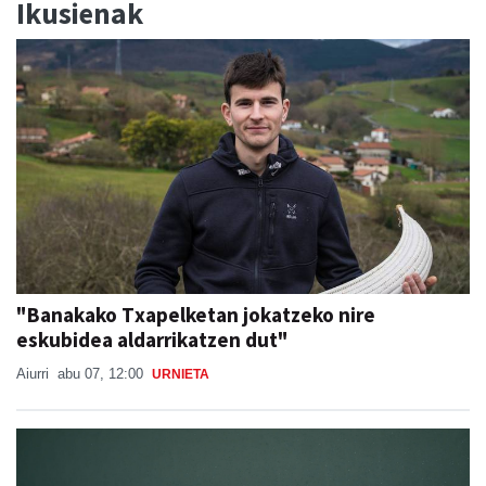
Ikusienak
"Banakako Txapelketan jokatzeko nire
eskubidea aldarrikatzen dut"
Aiurri
abu 07, 12:00
URNIETA