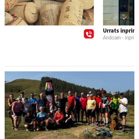
Previous
Next
Urrats inprimategia
Andoain
- Inprimategiak