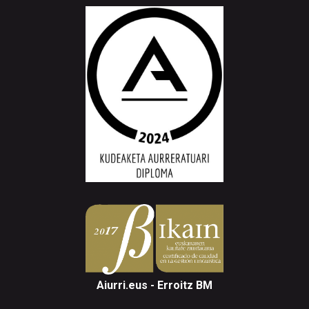
Aiurri.eus - Erroitz BM