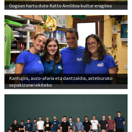
Gogoan hartu dute Katto Amilibia kultur eragilea
Kantujira, auzo-afaria eta dantzaldia, asteburuko
ospakizunei ekiteko