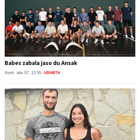
Babes zabala jaso du Ansak
Aiurri
abu 07, 13:55
URNIETA