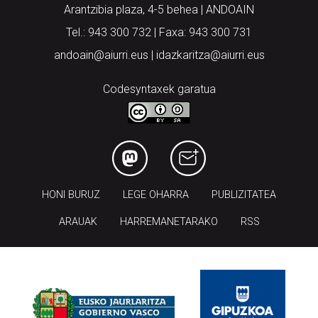
Arantzibia plaza, 4-5 behea | ANDOAIN
Tel.: 943 300 732 | Faxa: 943 300 731
andoain@aiurri.eus | idazkaritza@aiurri.eus
Codesyntaxek garatua
HONI BURUZ
LEGE OHARRA
PUBLIZITATEA
ARAUAK
HARREMANETARAKO
RSS