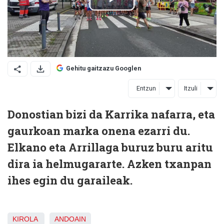
Gehitu gaitzazu Googlen
Entzun
Itzuli
Donostian bizi da Karrika nafarra, eta
gaurkoan marka onena ezarri du.
Elkano eta Arrillaga buruz buru aritu
dira ia helmugararte. Azken txanpan
ihes egin du garaileak.
KIROLA
ANDOAIN