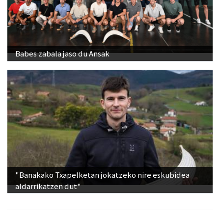
Babes zabala jaso du Ansak
"Banakako Txapelketan jokatzeko nire eskubidea
aldarrikatzen dut"