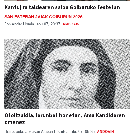
Kantujira taldearen saioa Goiburuko festetan
SAN ESTEBAN JAIAK GOIBURUN 2026
Jon Ander Ubeda
abu 07, 20:37
ANDOAIN
Otoitzaldia, larunbat honetan, Ama Kandidaren
omenez
Berrozpeko Jesusen Alaben Elkartea
abu 07, 09:25
ANDOAIN