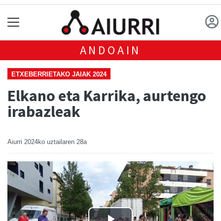
ANDOAIN
ETXEBERRIETAKO JAIAK 2024
Elkano eta Karrika, aurtengo
irabazleak
Aiurri
2024ko uztailaren 28a