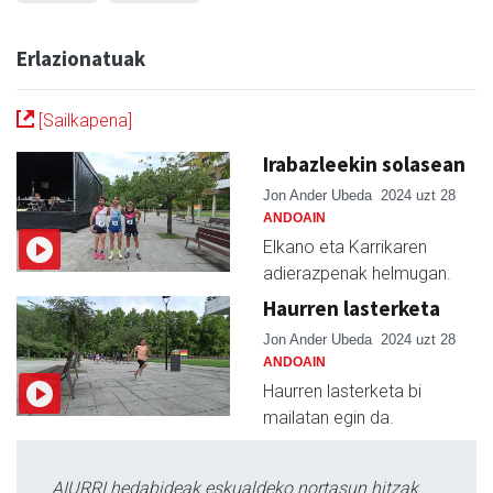
Erlazionatuak
[Sailkapena]
Irabazleekin solasean
Jon Ander Ubeda
2024 uzt 28
ANDOAIN
Elkano eta Karrikaren
adierazpenak helmugan.
Haurren lasterketa
Jon Ander Ubeda
2024 uzt 28
ANDOAIN
Haurren lasterketa bi
mailatan egin da.
AIURRI hedabideak eskualdeko nortasun hitzak