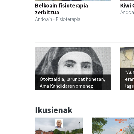
Belkoain fisioterapia
Kiwi 
zerbitzua
Andoa
Andoain
- Fisioterapia
"Au
Otoitzaldia, larunbat honetan,
era
Ama Kandidaren omenez
lag
Ikusienak