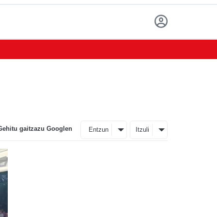
Gehitu gaitzazu Googlen
Entzun
Itzuli