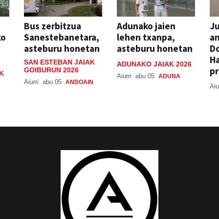
Bus zerbitzua
Adunako jaien
Ju
ko
Sanestebanetara,
lehen txanpa,
an
asteburu honetan
asteburu honetan
Do
H
SAN ESTEBAN JAIAK
ADUNAKO JAIAK 2026
pr
GOIBURUN 2026
K
Aiurri
abu 05
ADUNA
Aiurri
abu 05
ANDOAIN
Aiu