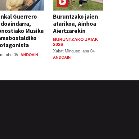
nkal Guerrero
Buruntzako jaien
doaindarra,
atarikoa, Ainhoa
nostiako Musika
Aiertzarekin
amabostaldiko
BURUNTZAKO JAIAK
otagonista
2026
Xabat Minguez
abu 04
rri
abu 05
ANDOAIN
ANDOAIN