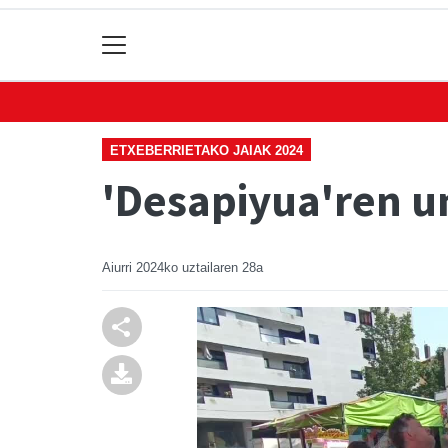
ETXEBERRIETAKO JAIAK 2024
'Desapiyua'ren u
Aiurri
2024ko uztailaren 28a