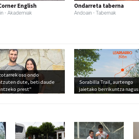
Corner English
Ondarreta taberna
in
- Akademiak
Andoain
- Tabernak
zotarrek oso ondo
ntzuten dute, beti daude
Sorabilla Trail, aurtengo
untzeko prest"
jaietako berrikuntza nagus