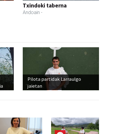
Txindoki taberna
Andoain
-
Pilota partidak Larraulgo
ia
jaietan