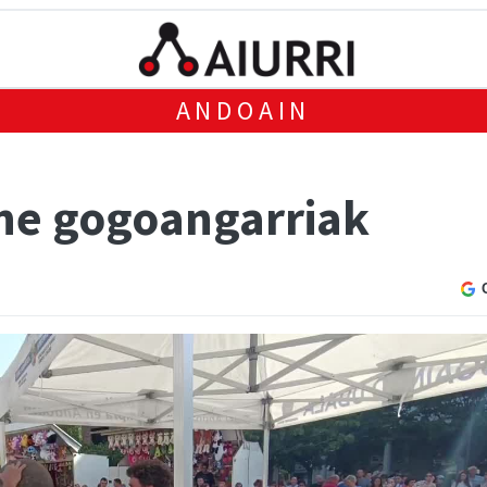
ANDOAIN
ne gogoangarriak