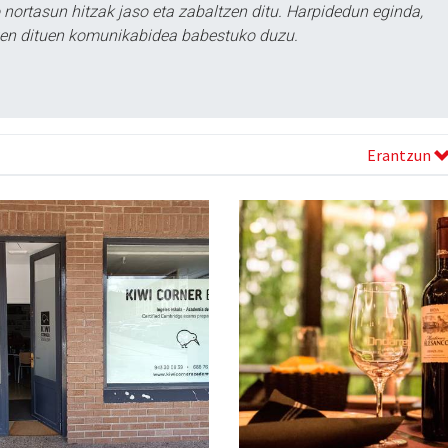
ortasun hitzak jaso eta zabaltzen ditu. Harpidedun eginda,
tzen dituen komunikabidea babestuko duzu.
Erantzun