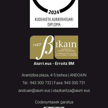
Aiurri.eus - Erroitz BM
Arantzibia plaza, 4-5 behea | ANDOAIN
Tel.: 943 300 732 | Faxa: 943 300 731
andoain@aiurri.eus | idazkaritza@aiurri.eus
Codesyntaxek garatua