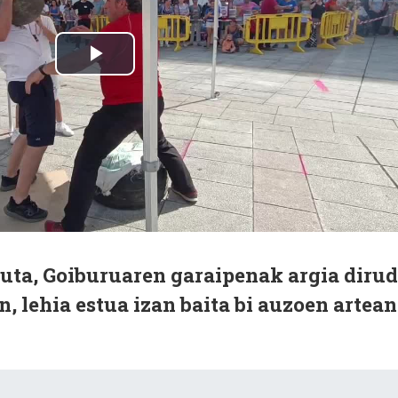
uta, Goiburuaren garaipenak argia dirud
n, lehia estua izan baita bi auzoen artean