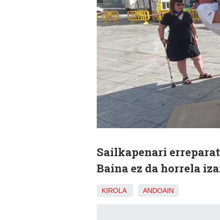
Sailkapenari erreparat
Baina ez da horrela iza
KIROLA
ANDOAIN