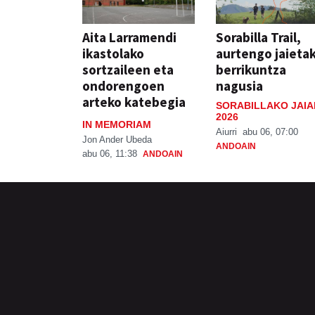
Aita Larramendi
Sorabilla Trail,
ikastolako
aurtengo jaieta
sortzaileen eta
berrikuntza
ondorengoen
nagusia
arteko katebegia
SORABILLAKO JAIA
2026
IN MEMORIAM
Aiurri
abu 06, 07:00
Jon Ander Ubeda
ANDOAIN
abu 06, 11:38
ANDOAIN