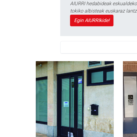
AIURRI hedabideak eskualdeko n
tokiko albisteak euskaraz lan
Egin AIURRIkide!