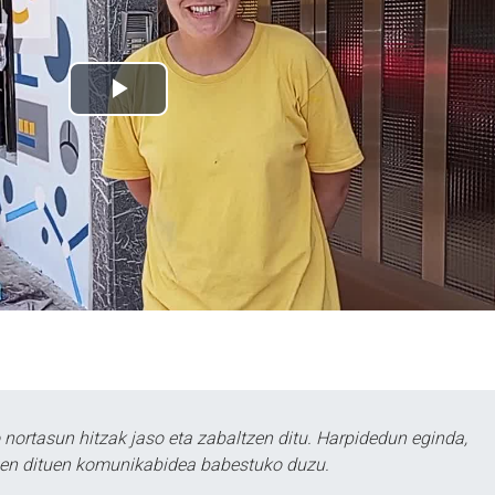
ortasun hitzak jaso eta zabaltzen ditu. Harpidedun eginda,
tzen dituen komunikabidea babestuko duzu.