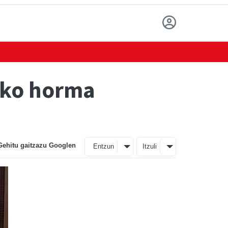
ako horma
Gehitu gaitzazu Googlen
Entzun
Itzuli