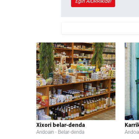
Egin AIURRIkide!
Xixori belar-denda
Karri
Andoain
- Belar-denda
Andoa