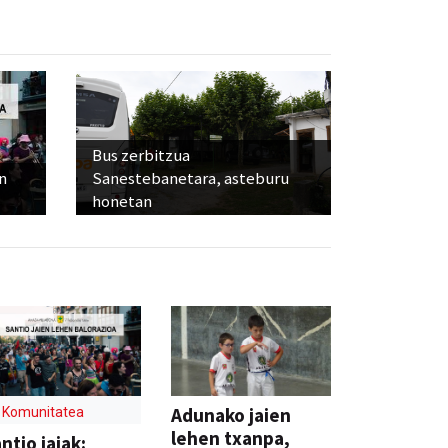
Bus zerbitzua
n
Sanestebanetara, asteburu
honetan
Adunako jaien
Komunitatea
lehen txanpa,
ntio jaiak: