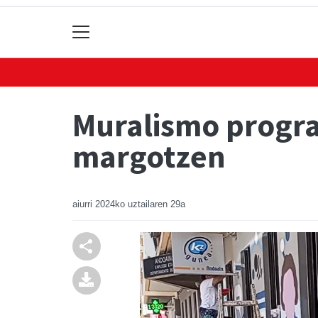
Muralismo progr
margotzen
aiurri
2024ko uztailaren 29a