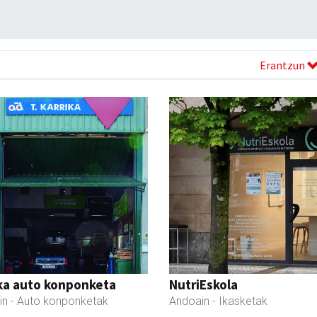
Erantzun
ka auto konponketa
NutriEskola
in
- Auto konponketak
Andoain
- Ikasketak