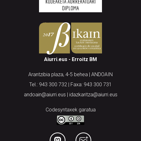
Aiurri.eus - Erroitz BM
Arantzibia plaza, 4-5 behea | ANDOAIN
Tel.: 943 300 732 | Faxa: 943 300 731
andoain@aiurri.eus | idazkaritza@aiurri.eus
Codesyntaxek garatua