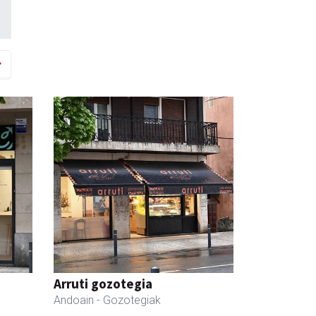
Arruti gozotegia
Andoain
- Gozotegiak