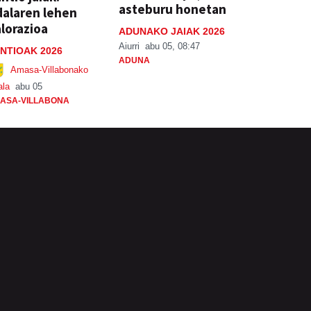
asteburu honetan
alaren lehen
lorazioa
ADUNAKO JAIAK 2026
Aiurri
abu 05, 08:47
NTIOAK 2026
ADUNA
Amasa-Villabonako
ala
abu 05
ASA-VILLABONA