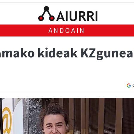
ANDOAIN
amako kideak KZgune