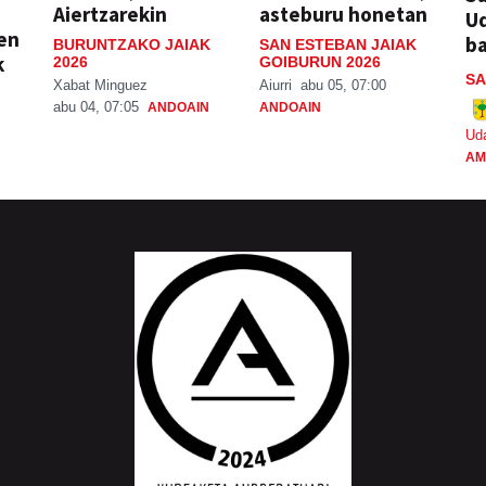
Aiertzarekin
asteburu honetan
Ud
ien
ba
BURUNTZAKO JAIAK
SAN ESTEBAN JAIAK
k
2026
GOIBURUN 2026
SA
Xabat Minguez
Aiurri
abu 05, 07:00
abu 04, 07:05
ANDOAIN
ANDOAIN
Ud
AM