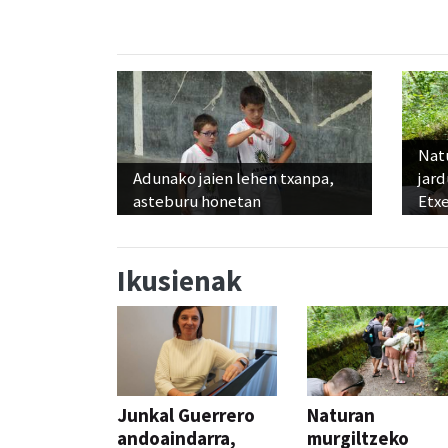
Nat
Adunako jaien lehen txanpa,
jard
asteburu honetan
Etx
Ikusienak
Junkal Guerrero
Naturan
andoaindarra,
murgiltzeko