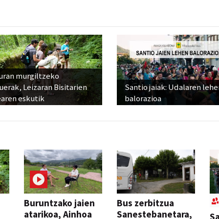
uran murgiltzeko
uerak, Leizaran Bisitarien
Santio jaiak: Udalaren lehe
earen eskutik
balorazioa
Buruntzako jaien
Bus zerbitzua
atarikoa, Ainhoa
Sanestebanetara,
Sa