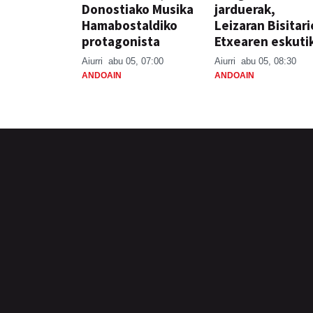
Donostiako Musika
jarduerak,
Hamabostaldiko
Leizaran Bisitar
protagonista
Etxearen eskuti
Aiurri
abu 05, 07:00
Aiurri
abu 05, 08:30
ANDOAIN
ANDOAIN