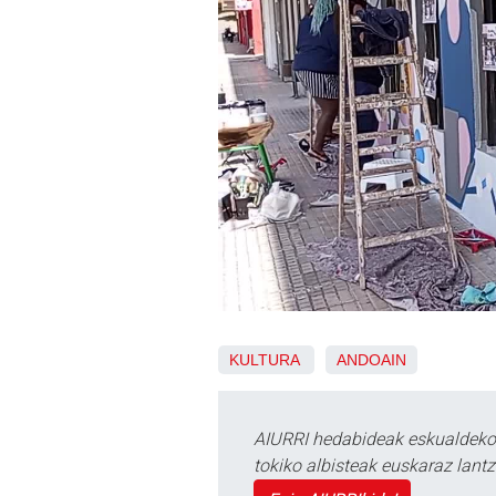
KULTURA
ANDOAIN
AIURRI hedabideak eskualdeko n
tokiko albisteak euskaraz lan