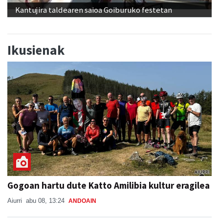
Kantujira taldearen saioa Goiburuko festetan
Ikusienak
Gogoan hartu dute Katto Amilibia kultur eragilea
Aiurri
abu 08, 13:24
ANDOAIN