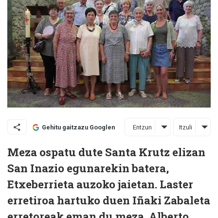
Entzun
Itzuli
Gehitu gaitzazu Googlen
Meza ospatu dute Santa Krutz elizan
San Inazio egunarekin batera,
Etxeberrieta auzoko jaietan. Laster
erretiroa hartuko duen Iñaki Zabaleta
erretoreak eman du meza. Alberto