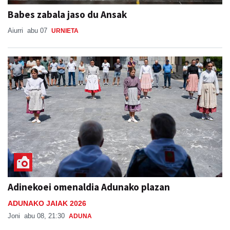
Babes zabala jaso du Ansak
Aiurri
abu 07
URNIETA
Adinekoei omenaldia Adunako plazan
ADUNAKO JAIAK 2026
Joni
abu 08, 21:30
ADUNA