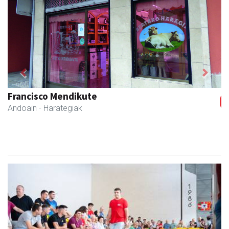
Previous
Next
Francisco Mendikute
Andoain
- Harategiak