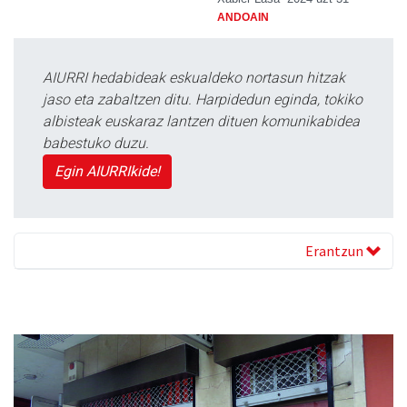
ANDOAIN
AIURRI hedabideak eskualdeko nortasun hitzak
jaso eta zabaltzen ditu. Harpidedun eginda, tokiko
albisteak euskaraz lantzen dituen komunikabidea
babestuko duzu.
Egin AIURRIkide!
Erantzun