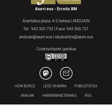
Aiurri.eus - Erroitz BM
Arantzibia plaza, 4-5 behea | ANDOAIN
Tel.: 943 300 732 | Faxa: 943 300 731
andoain@aiurri.eus | idazkaritza@aiurri.eus
Codesyntaxek garatua
HONI BURUZ
LEGE OHARRA
PUBLIZITATEA
ARAUAK
HARREMANETARAKO
RSS