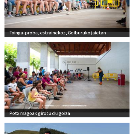
Txinga-proba, estrainekoz, Goiburuko jaietan
Potx magoak girotu du goiza