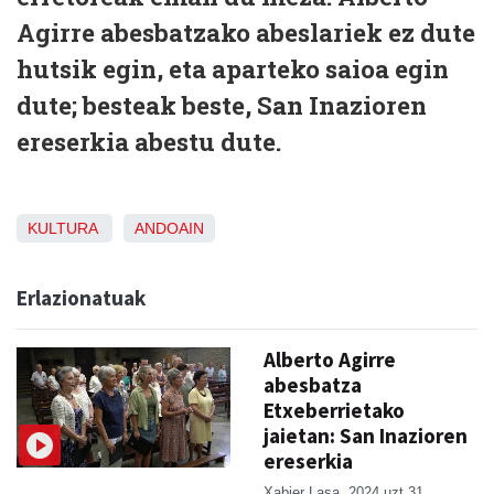
Agirre abesbatzako abeslariek ez dute
hutsik egin, eta aparteko saioa egin
dute; besteak beste, San Inazioren
ereserkia abestu dute.
KULTURA
ANDOAIN
Erlazionatuak
Alberto Agirre
abesbatza
Etxeberrietako
jaietan: San Inazioren
ereserkia
Xabier Lasa
2024 uzt 31