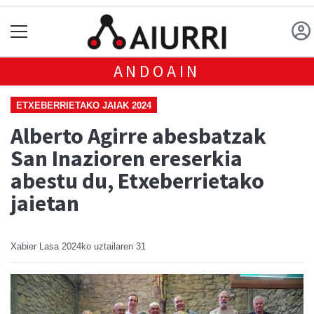
ANDOAIN
ETXEBERRIETAKO JAIAK 2024
Alberto Agirre abesbatzak
San Inazioren ereserkia
abestu du, Etxeberrietako
jaietan
Xabier Lasa
2024ko uztailaren 31