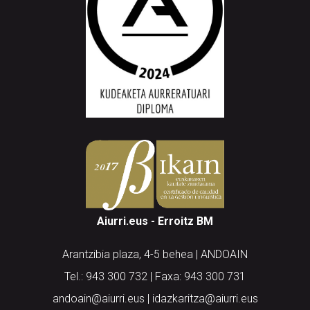
Aiurri.eus - Erroitz BM
Arantzibia plaza, 4-5 behea | ANDOAIN
Tel.: 943 300 732 | Faxa: 943 300 731
andoain@aiurri.eus | idazkaritza@aiurri.eus