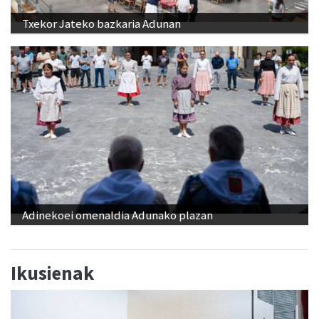
Txekor Jateko bazkaria Adunan
Adinekoei omenaldia Adunako plazan
Ikusienak