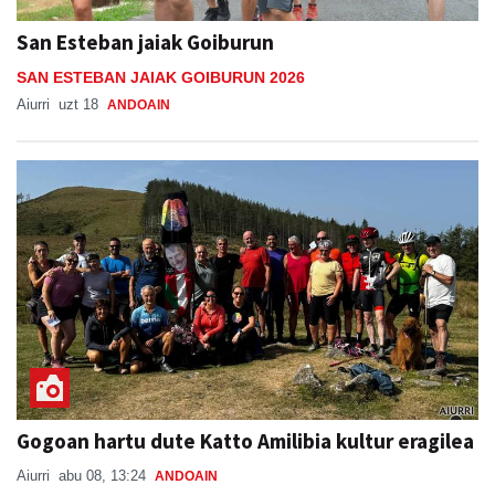
San Esteban jaiak Goiburun
SAN ESTEBAN JAIAK GOIBURUN 2026
Aiurri
uzt 18
ANDOAIN
Gogoan hartu dute Katto Amilibia kultur eragilea
Aiurri
abu 08, 13:24
ANDOAIN