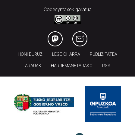
Codesyntaxek garatua
HONI BURUZ
LEGE OHARRA
PUBLIZITATEA
ARAUAK
HARREMANETARAKO
RSS