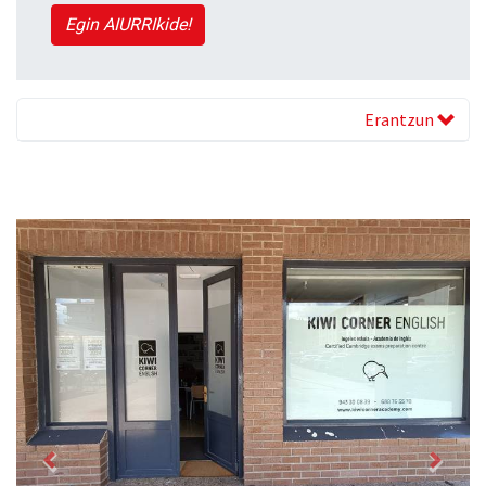
Egin AIURRIkide!
Erantzun
Previous
Next