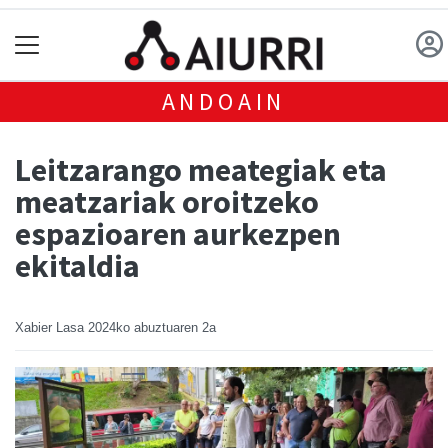
ANDOAIN
Leitzarango meategiak eta
meatzariak oroitzeko
espazioaren aurkezpen
ekitaldia
Xabier Lasa
2024ko abuztuaren 2a