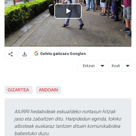
Gehitu gaitzazu Googlen
Entzun
Itzuli
GIZARTEA
ANDOAIN
AIURRI hedabideak eskualdeko nortasun hitzak
jaso eta zabaltzen ditu. Harpidedun eginda, tokiko
albisteak euskaraz lantzen dituen komunikabidea
babestuko duzu.