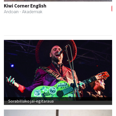
Leizaran Institutua
Andoain
- Hezkuntza
Sorabillako jai-egitaraua