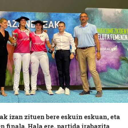
k izan zituen bere eskuin eskuan, eta
 finala. Hala ere, partida irabazita