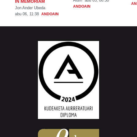
Aiurri
abu 05, 08:30
IN MEMORIAM
AN
ANDOAIN
Jon Ander Ubeda
abu 06, 11:38
ANDOAIN