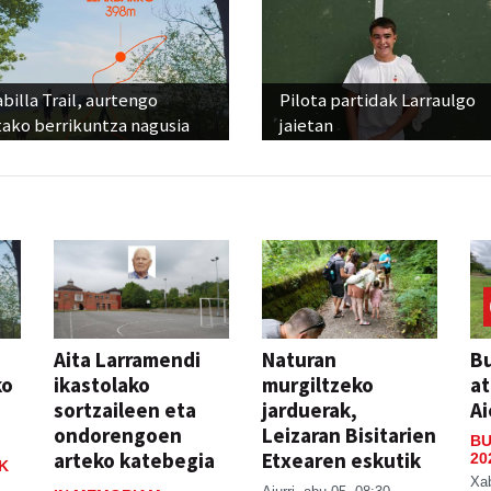
billa Trail, aurtengo
Pilota partidak Larraulgo
tako berrikuntza nagusia
jaietan
Aita Larramendi
Naturan
Bu
ko
ikastolako
murgiltzeko
at
sortzaileen eta
jarduerak,
Ai
ondorengoen
Leizaran Bisitarien
BU
arteko katebegia
Etxearen eskutik
20
K
Xa