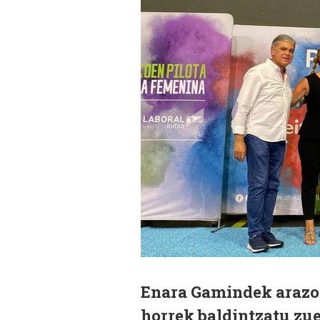
Enara Gamindek arazoa
horrek baldintzatu zuen