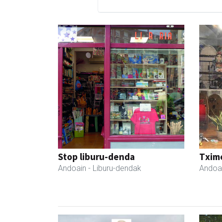
Stop liburu-denda
Txim
Andoain
- Liburu-dendak
Andoa