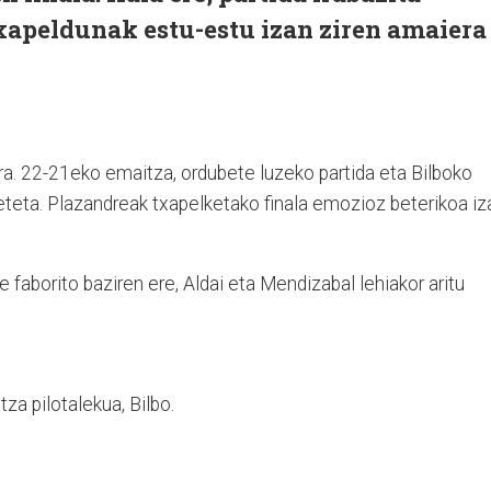
xapeldunak estu-estu izan ziren amaiera
ra. 22-21eko emaitza, ordubete luzeko partida eta Bilboko
eteta. Plazandreak txapelketako finala emozioz beterikoa iz
 faborito baziren ere, Aldai eta Mendizabal lehiakor aritu
a pilotalekua, Bilbo.