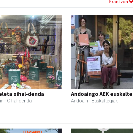
Erantzun
eleta oihal-denda
Andoaingo AEK euskalte
in
- Oihal-denda
Andoain
- Euskaltegiak