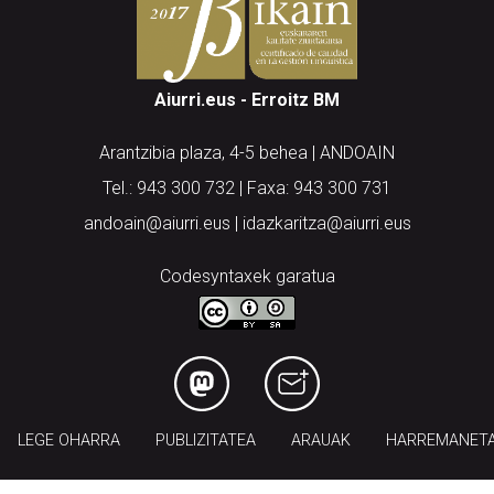
Aiurri.eus - Erroitz BM
Arantzibia plaza, 4-5 behea | ANDOAIN
Tel.: 943 300 732 | Faxa: 943 300 731
andoain@aiurri.eus | idazkaritza@aiurri.eus
Codesyntaxek garatua
LEGE OHARRA
PUBLIZITATEA
ARAUAK
HARREMANET