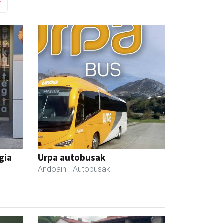
gia
Urpa autobusak
Andoain
- Autobusak