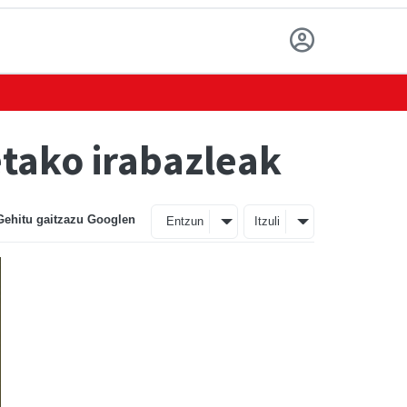
tako irabazleak
Gehitu gaitzazu Googlen
Entzun
Itzuli