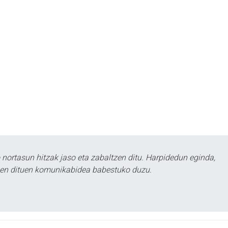
ortasun hitzak jaso eta zabaltzen ditu. Harpidedun eginda,
tzen dituen komunikabidea babestuko duzu.