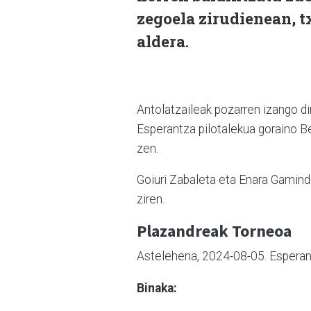
zegoela zirudienean, t
aldera.
Antolatzaileak pozarren izango di
Esperantza pilotalekua goraino B
zen.
Goiuri Zabaleta eta Enara Gaminde
ziren.
Plazandreak Torneoa
Astelehena, 2024-08-05. Esperantz
Binaka: