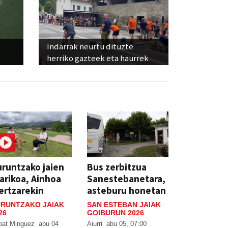
Indarrak neurtu dituzte
herriko gazteek eta haurrek
runtzako jaien
Bus zerbitzua
arikoa, Ainhoa
Sanestebanetara,
ertzarekin
asteburu honetan
RUNTZAKO JAIAK
SAN ESTEBAN JAIAK
26
GOIBURUN 2026
bat Minguez
abu 04
Aiurri
abu 05, 07:00