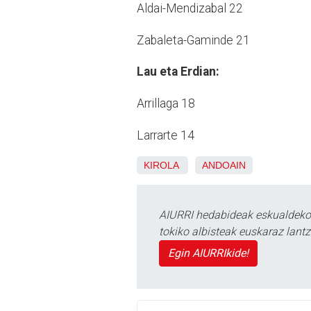
Aldai-Mendizabal 22
Zabaleta-Gaminde 21
Lau eta Erdian:
Arrillaga 18
Larrarte 14
KIROLA
ANDOAIN
AIURRI hedabideak eskualdeko n
tokiko albisteak euskaraz lan
Egin AIURRIkide!