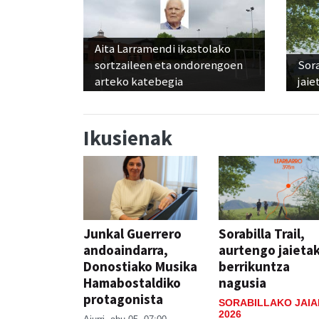
Aita Larramendi ikastolako
sortzaileen eta ondorengoen
Sora
arteko katebegia
jaie
Ikusienak
Junkal Guerrero
Sorabilla Trail,
andoaindarra,
aurtengo jaieta
Donostiako Musika
berrikuntza
Hamabostaldiko
nagusia
protagonista
SORABILLAKO JAIA
2026