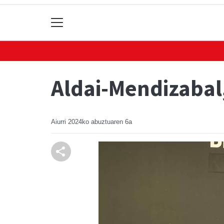
Aldai-Mendizabal
Aiurri
2024ko abuztuaren 6a