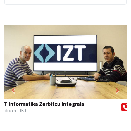
Previous
Next
Coviran Karrika
Andoain
- Janari-dendak