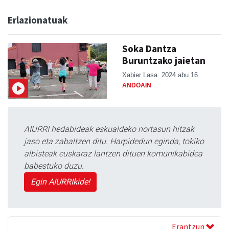
Erlazionatuak
Soka Dantza
Buruntzako jaietan
Xabier Lasa
2024 abu 16
ANDOAIN
AIURRI hedabideak eskualdeko nortasun hitzak
jaso eta zabaltzen ditu. Harpidedun eginda, tokiko
albisteak euskaraz lantzen dituen komunikabidea
babestuko duzu.
Egin AIURRIkide!
Erantzun