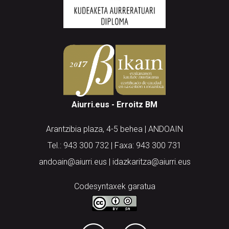
Aiurri.eus - Erroitz BM
Arantzibia plaza, 4-5 behea | ANDOAIN
Tel.: 943 300 732 | Faxa: 943 300 731
andoain@aiurri.eus | idazkaritza@aiurri.eus
Codesyntaxek garatua