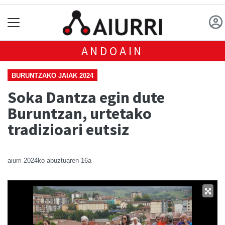
ANDOAIN
BURUNTZAKO JAIAK 2024
Soka Dantza egin dute
Buruntzan, urtetako
tradizioari eutsiz
aiurri
2024ko abuztuaren 16a