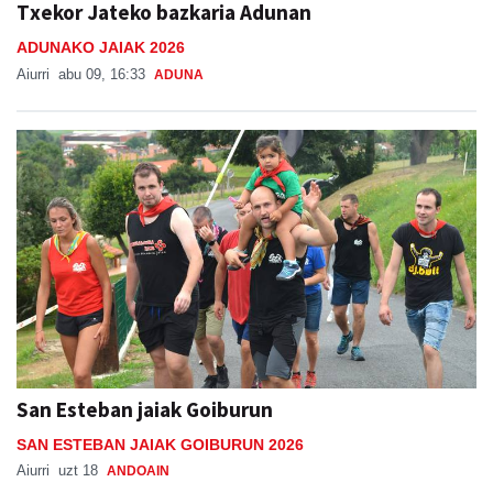
Txekor Jateko bazkaria Adunan
ADUNAKO JAIAK 2026
Aiurri
abu 09, 16:33
ADUNA
San Esteban jaiak Goiburun
SAN ESTEBAN JAIAK GOIBURUN 2026
Aiurri
uzt 18
ANDOAIN