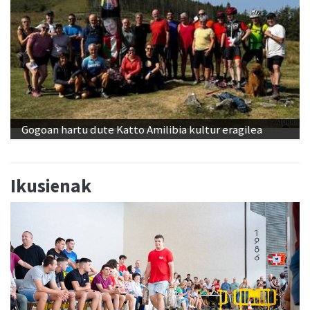
Gogoan hartu dute Katto Amilibia kultur eragilea
Ikusienak