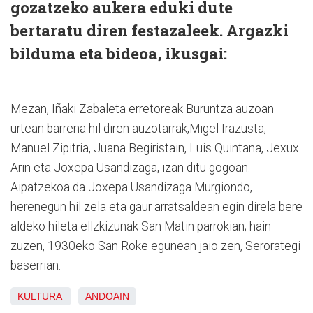
gozatzeko aukera eduki dute
bertaratu diren festazaleek. Argazki
bilduma eta bideoa, ikusgai:
Mezan, Iñaki Zabaleta erretoreak Buruntza auzoan
urtean barrena hil diren auzotarrak,Migel Irazusta,
Manuel Zipitria, Juana Begiristain, Luis Quintana, Jexux
Arin eta Joxepa Usandizaga, izan ditu gogoan.
Aipatzekoa da Joxepa Usandizaga Murgiondo,
herenegun hil zela eta gaur arratsaldean egin direla bere
aldeko hileta ellzkizunak San Matin parrokian; hain
zuzen, 1930eko San Roke egunean jaio zen, Serorategi
baserrian.
KULTURA
ANDOAIN