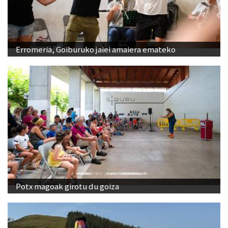
Erromeria, Goiburuko jaiei amaiera emateko
Potx magoak girotu du goiza