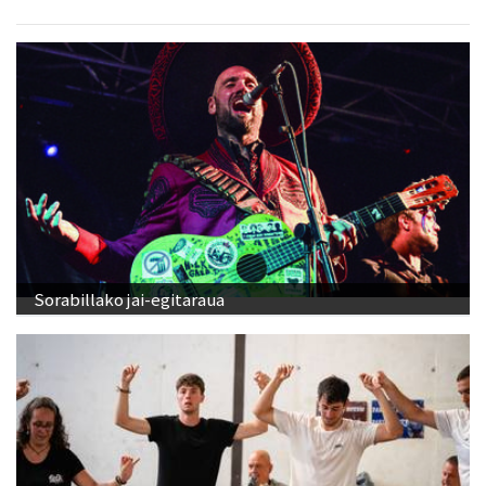
Sorabillako jai-egitaraua