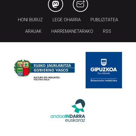
HONI BURUZ
LEGE OHARRA
PUBLIZITATEA
ARAUAK
HARREMANETARAKO
RSS