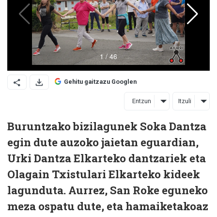
Gehitu gaitzazu Googlen
Entzun
Itzuli
Buruntzako bizilagunek Soka Dantza
egin dute auzoko jaietan eguardian,
Urki Dantza Elkarteko dantzariek eta
Olagain Txistulari Elkarteko kideek
lagunduta. Aurrez, San Roke eguneko
meza ospatu dute, eta hamaiketakoaz