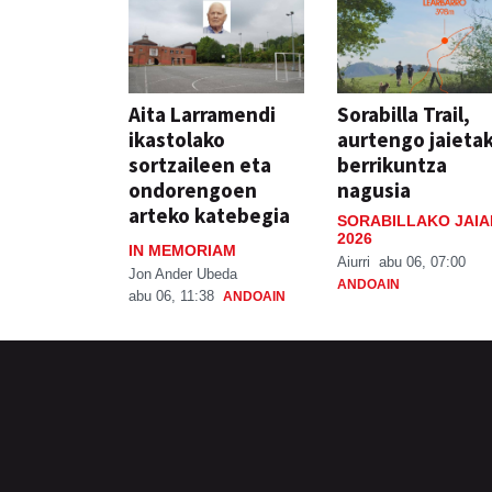
Aita Larramendi
Sorabilla Trail,
ikastolako
aurtengo jaieta
sortzaileen eta
berrikuntza
ondorengoen
nagusia
arteko katebegia
SORABILLAKO JAIA
2026
IN MEMORIAM
Aiurri
abu 06, 07:00
Jon Ander Ubeda
ANDOAIN
abu 06, 11:38
ANDOAIN