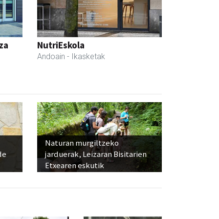
za
NutriEskola
Andoain
- Ikasketak
Naturan murgiltzeko
de
jarduerak, Leizaran Bisitarien
Etxearen eskutik