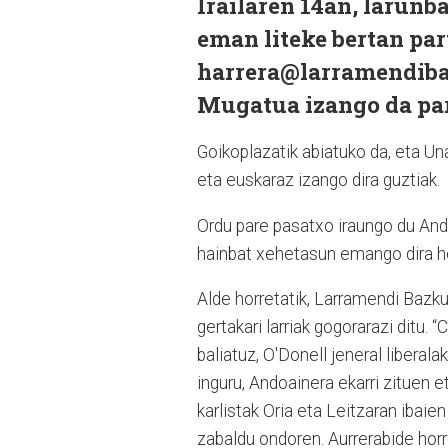
Irailaren 14an, larunb
eman liteke bertan par
harrera@larramendibaz
Mugatua izango da par
Goikoplazatik abiatuko da, eta U
eta euskaraz izango dira guztiak.
Ordu pare pasatxo iraungo du Ando
hainbat xehetasun emango dira her
Alde horretatik, Larramendi Bazku
gertakari larriak gogorarazi ditu.
baliatuz, O'Donell jeneral libera
inguru, Andoainera ekarri zituen 
karlistak Oria eta Leitzaran ibai
zabaldu ondoren. Aurrerabide horre