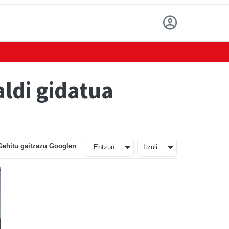
ldi gidatua
Gehitu gaitzazu Googlen
Entzun
Itzuli