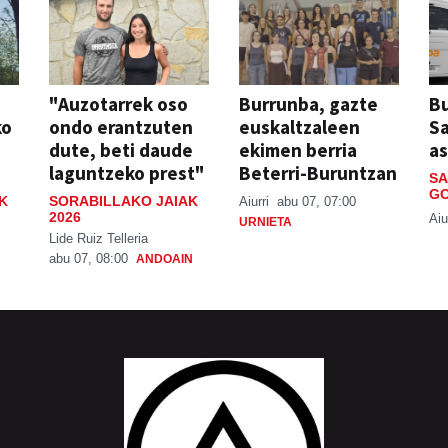
"Auzotarrek oso
Burrunba, gazte
Bu
ko
ondo erantzuten
euskaltzaleen
S
dute, beti daude
ekimen berria
a
laguntzeko prest"
Beterri-Buruntzan
SA
GO
K
SORABILLAKO JAIAK
Aiurri
abu 07, 07:00
2026
Aiu
URNIETA
Lide Ruiz Telleria
abu 07, 08:00
ANDOAIN