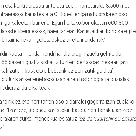
rri eta kontraerasoa antolatu zuen, horretarako 3.500 mutil
kontraerasoa karlistek eta O'Donell engainatu ondoren oso
aingo kaleetan barrena. Egun hartako borroketan 600-800
udaroste liberalekoak, haien artean Karlistaldian borroka egite
ritainiarreko ingeles, eskoziar eta irlandarrak”.
aldirikoetan hondamendi handia eragin zuela gehitu du
5 baserri guztiz kiskali zituzten, bertakoak ihesean jarri
kali zuten, bost etxe besterik ez zen zutik gelditu”.
gudurik ankerrenetakoa izan arren historiografia ofizialak
 adierazi du elkarteak.
andirik ez eta herritarren oso oldarraldi gogorra izan zuelako"
ak. "Izan ere, soldadu karlistekin batera herritarrak izan ziren
beralaren aurka, mendekua eskatuz
“ez da kuartelik su emat
z”.