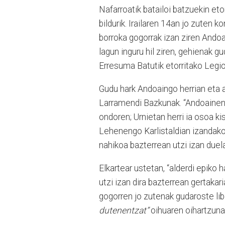
Nafarroatik batailoi batzuekin eto
bildurik. Irailaren 14an jo zuten 
borroka gogorrak izan ziren Ando
lagun inguru hil ziren, gehienak g
Erresuma Batutik etorritako Legio b
Gudu hark Andoaingo herrian eta 
Larramendi Bazkunak. “Andoainen 5
ondoren; Urnietan herri ia osoa kis
Lehenengo Karlistaldian izandako 
nahikoa bazterrean utzi izan duela
Elkartear ustetan, “alderdi epiko h
utzi izan dira bazterrean gertakari
gogorren jo zutenak gudaroste li
dutenentzat”
oihuaren oihartzuna