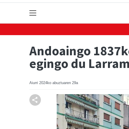
Andoaingo 1837ko
egingo du Larra
Aiurri
2024ko abuztuaren 29a