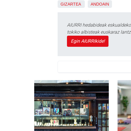
GIZARTEA
ANDOAIN
AIURRI hedabideak eskualdeko n
tokiko albisteak euskaraz lan
Egin AIURRIkide!