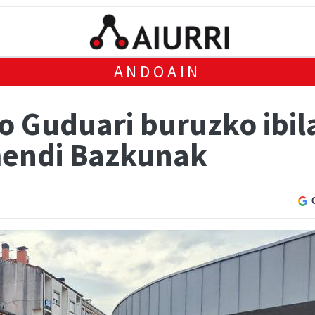
ANDOAIN
 Guduari buruzko ibila
mendi Bazkunak