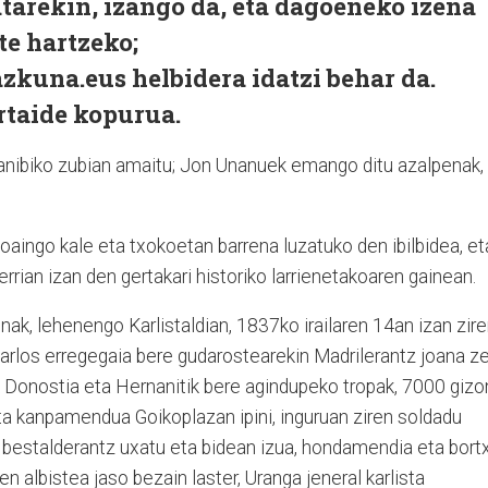
atarekin, izango da, eta dagoeneko izena
te hartzeko;
kuna.eus helbidera idatzi behar da.
taide kopurua.
nanibiko zubian amaitu; Jon Unanuek emango ditu azalpenak,
aingo kale eta txokoetan barrena luzatuko den ibilbidea, et
rian izan den gertakari historiko larrienetakoaren gainean.
nak, lehenengo Karlistaldian, 1837ko irailaren 14an izan zir
 “Carlos erregegaia bere gudarostearekin Madrilerantz joana z
lak Donostia eta Hernanitik bere agindupeko tropak, 7000 gizo
eta kanpamendua Goikoplazan ipini, inguruan ziren soldadu
en bestalderantz uxatu eta bidean izua, hondamendia eta bort
n albistea jaso bezain laster, Uranga jeneral karlista