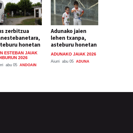
s zerbitzua
Adunako jaien
anestebanetara,
lehen txanpa,
steburu honetan
asteburu honetan
N ESTEBAN JAIAK
ADUNAKO JAIAK 2026
IBURUN 2026
Aiurri
abu 05
ADUNA
rri
abu 05
ANDOAIN