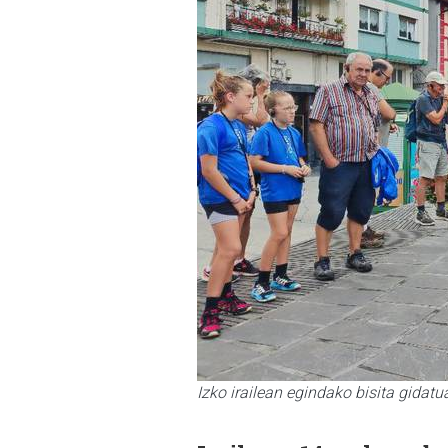
Izko irailean egindako bisita gidatu