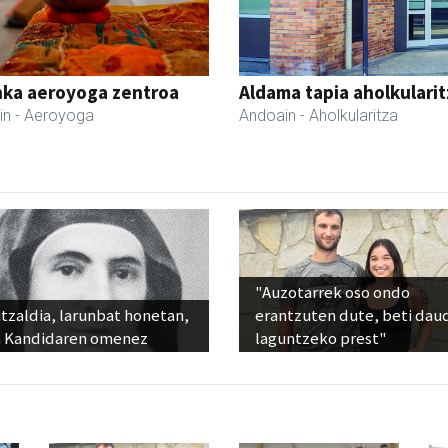
nka aeroyoga zentroa
Aldama tapia aholkularit
in
- Aeroyoga
Andoain
- Aholkularitza
"Auzotarrek oso ondo
tzaldia, larunbat honetan,
erantzuten dute, beti dau
 Kandidaren omenez
laguntzeko prest"