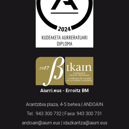
Aiurri.eus - Erroitz BM
Arantzibia plaza, 4-5 behea | ANDOAIN
Tel.: 943 300 732 | Faxa: 943 300 731
andoain@aiurri.eus | idazkaritza@aiurri.eus