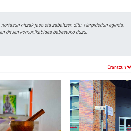
ortasun hitzak jaso eta zabaltzen ditu. Harpidedun eginda,
tzen dituen komunikabidea babestuko duzu.
Erantzun