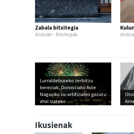
Zabala bitxitegia
Kulu
Andoain
- Bitxitegiak
Andoa
Lurraldebuseko zerbitzu
bereziak, Donostiako Aste
Nagusiko su-artifizialez gozatu
Otoi
ahal izateko
Ama
Ikusienak