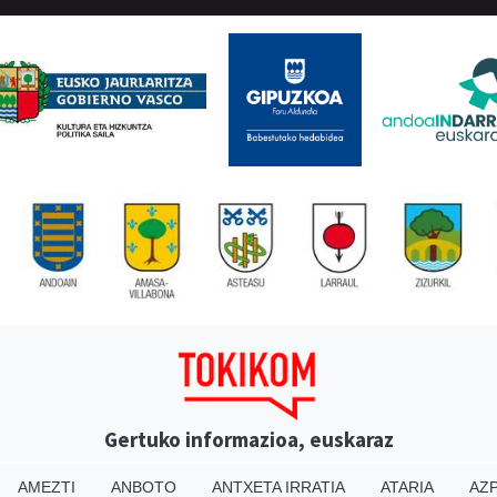
Gertuko informazioa, euskaraz
AMEZTI
ANBOTO
ANTXETA IRRATIA
ATARIA
AZP