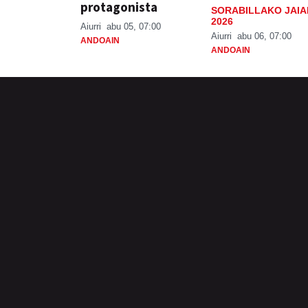
protagonista
SORABILLAKO JAIA
2026
Aiurri
abu 05, 07:00
Aiurri
abu 06, 07:00
ANDOAIN
ANDOAIN