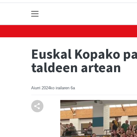
Euskal Kopako par
taldeen artean
Aiurri
2024ko irailaren 6a