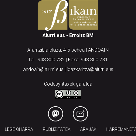
Aiurri.eus - Erroitz BM
Arantzibia plaza, 4-5 behea | ANDOAIN
Tel.: 943 300 732 | Faxa: 943 300 731
andoain@aiurri.eus | idazkaritza@aiurri.eus
Codesyntaxek garatua
LEGE OHARRA
PUBLIZITATEA
ARAUAK
HARREMANET