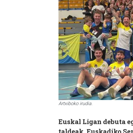
Artxiboko irudia.
Euskal Ligan debuta 
taldeak, Euskadiko Se