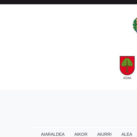
AIARALDEA
AIKOR
AIURRI
ALEA