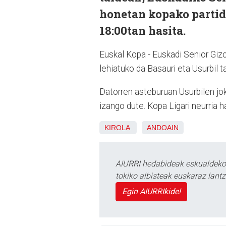
honetan kopako partid
18:00tan hasita.
Euskal Kopa - Euskadi Senior Giz
lehiatuko da Basauri eta Usurbil t
Datorren asteburuan Usurbilen jo
izango dute. Kopa Ligari neurria
KIROLA
ANDOAIN
AIURRI hedabideak eskualdeko n
tokiko albisteak euskaraz lan
Egin AIURRIkide!