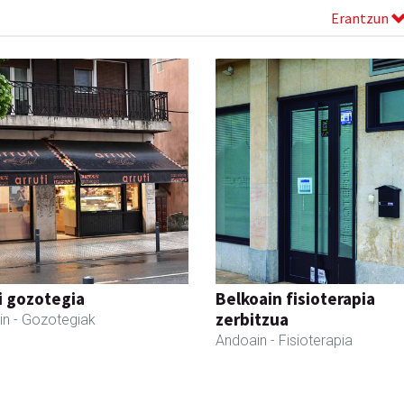
Erantzun
i gozotegia
Belkoain fisioterapia
zerbitzua
in
- Gozotegiak
Andoain
- Fisioterapia