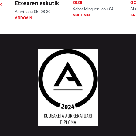
Etxearen eskutik
2026
GO
K
Xabat Minguez
abu 04
Aiu
Aiurri
abu 05, 08:30
ANDOAIN
AN
ANDOAIN