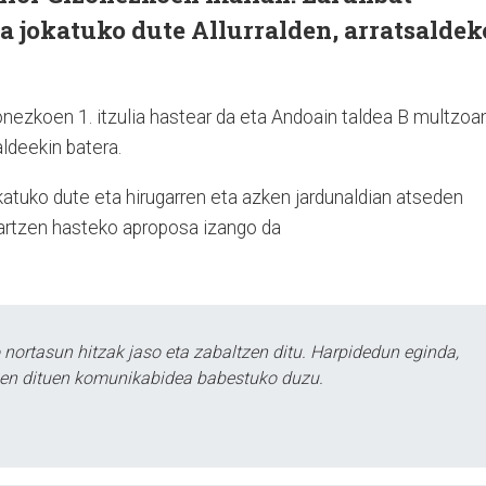
a jokatuko dute Allurralden, arratsaldek
onezkoen 1. itzulia hastear da eta Andoain taldea B multzoa
aldeekin batera.
katuko dute eta hirugarren eta azken jardunaldian atseden
 hartzen hasteko aproposa izango da
ortasun hitzak jaso eta zabaltzen ditu. Harpidedun eginda,
tzen dituen komunikabidea babestuko duzu.