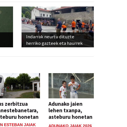
Indarrak neurtu dituzte
herriko gazteek eta haurrek
s zerbitzua
Adunako jaien
anestebanetara,
lehen txanpa,
steburu honetan
asteburu honetan
N ESTEBAN JAIAK
ADUNAKO JAIAK 2026