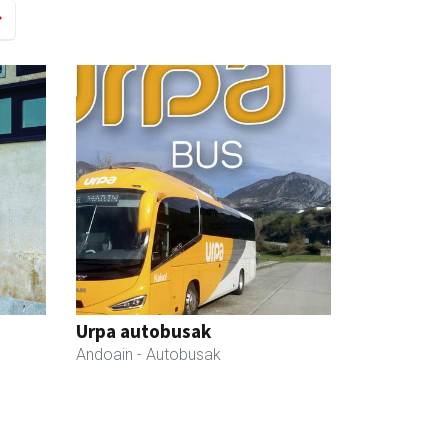
Urpa autobusak
Andoain
- Autobusak