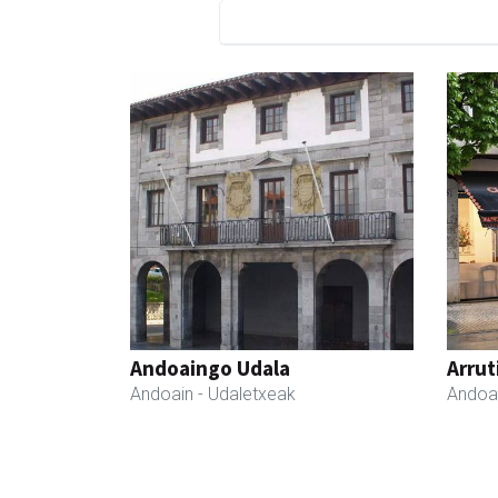
Andoaingo Udala
Arrut
Andoain
- Udaletxeak
Andoa