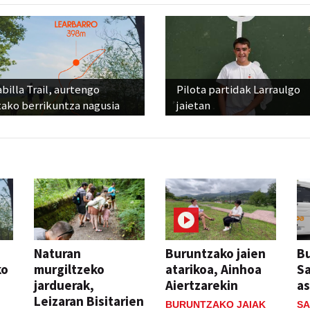
billa Trail, aurtengo
Pilota partidak Larraulgo
tako berrikuntza nagusia
jaietan
Naturan
Buruntzako jaien
Bu
ko
murgiltzeko
atarikoa, Ainhoa
S
jarduerak,
Aiertzarekin
a
Leizaran Bisitarien
BURUNTZAKO JAIAK
SA