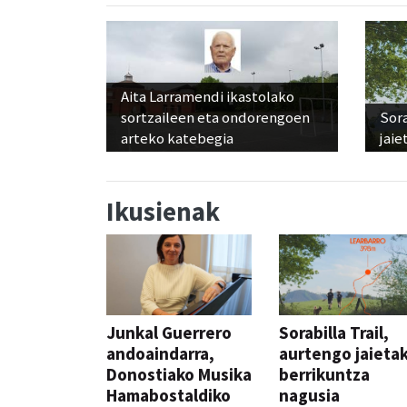
Aita Larramendi ikastolako
sortzaileen eta ondorengoen
Sora
arteko katebegia
jaie
Ikusienak
Junkal Guerrero
Sorabilla Trail,
andoaindarra,
aurtengo jaieta
Donostiako Musika
berrikuntza
Hamabostaldiko
nagusia