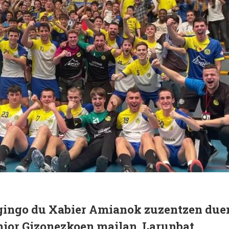
egingo du Xabier Amianok zuzentzen due
nior Gizonezkoen mailan. Larunbat