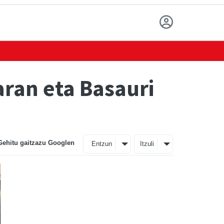
aran eta Basauri
Gehitu gaitzazu Googlen
Entzun
Itzuli