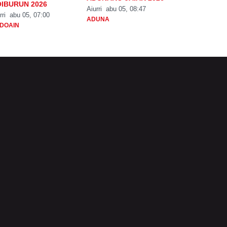
IBURUN 2026
Aiurri
abu 05, 08:47
rri
abu 05, 07:00
ADUNA
DOAIN