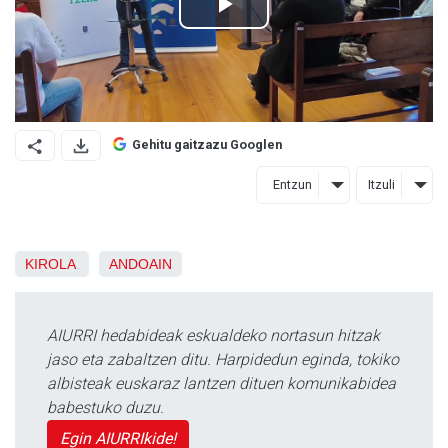
Gehitu gaitzazu Googlen
Entzun
Itzuli
KIROLA
ANDOAIN
AIURRI hedabideak eskualdeko nortasun hitzak
jaso eta zabaltzen ditu. Harpidedun eginda, tokiko
albisteak euskaraz lantzen dituen komunikabidea
babestuko duzu.
Egin AIURRIkide!