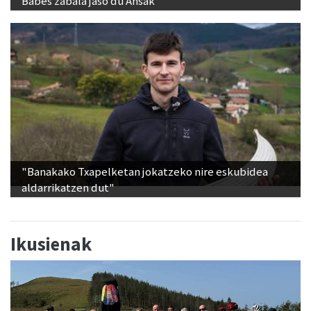
Babes zabala jaso du Ansak
"Banakako Txapelketan jokatzeko nire eskubidea
aldarrikatzen dut"
Ikusienak