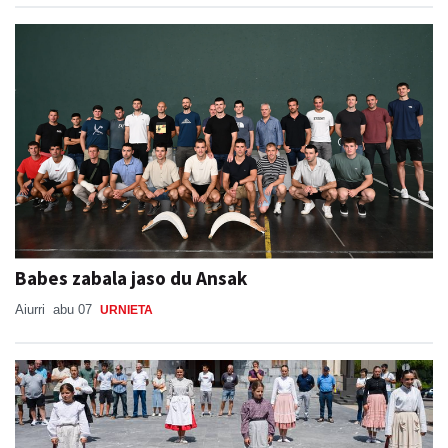
Babes zabala jaso du Ansak
Aiurri
abu 07
URNIETA