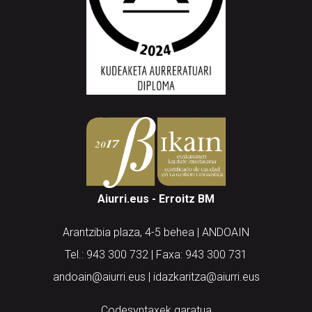
Aiurri.eus - Erroitz BM
Arantzibia plaza, 4-5 behea | ANDOAIN
Tel.: 943 300 732 | Faxa: 943 300 731
andoain@aiurri.eus | idazkaritza@aiurri.eus
Codesyntaxek garatua