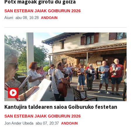
Potx magoak girotu du goiza
SAN ESTEBAN JAIAK GOIBURUN 2026
Aiurri
abu 08, 16:28
ANDOAIN
Kantujira taldearen saioa Goiburuko festetan
SAN ESTEBAN JAIAK GOIBURUN 2026
Jon Ander Ubeda
abu 07, 20:37
ANDOAIN