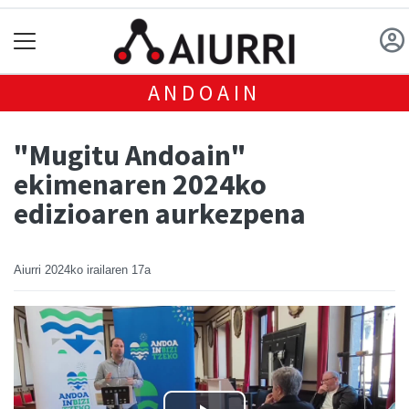
ANDOAIN
"Mugitu Andoain"
ekimenaren 2024ko
edizioaren aurkezpena
Aiurri
2024ko irailaren 17a