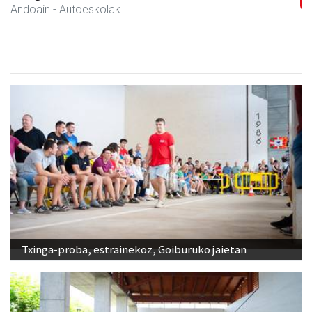
Andoain
- Harategiak
Txinga-proba, estrainekoz, Goiburuko jaietan