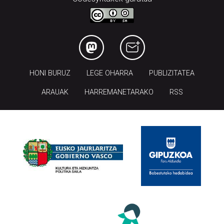
HONI BURUZ
LEGE OHARRA
PUBLIZITATEA
ARAUAK
HARREMANETARAKO
RSS