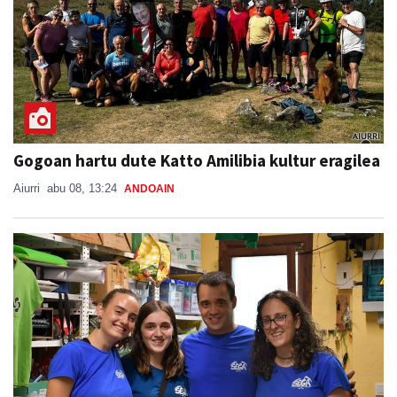
Gogoan hartu dute Katto Amilibia kultur eragilea
Aiurri
abu 08, 13:24
ANDOAIN