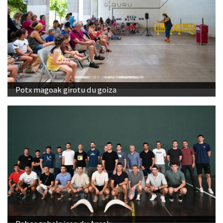
Potx magoak girotu du goiza