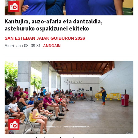
Kantujira, auzo-afaria eta dantzaldia,
asteburuko ospakizunei ekiteko
SAN ESTEBAN JAIAK GOIBURUN 2026
Aiurri
abu 08, 09:31
ANDOAIN