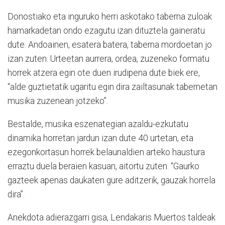
Donostiako eta inguruko herri askotako taberna zuloak
hamarkadetan ondo ezagutu izan dituztela gaineratu
dute. Andoainen, esatera batera, taberna mordoetan jo
izan zuten. Urteetan aurrera, ordea, zuzeneko formatu
horrek atzera egin ote duen irudipena dute biek ere,
“alde guztietatik ugaritu egin dira zailtasunak tabernetan
musika zuzenean jotzeko”.
Bestalde, musika eszenategian azaldu-ezkutatu
dinamika horretan jardun izan dute 40 urtetan, eta
ezegonkortasun horrek belaunaldien arteko haustura
erraztu duela beraien kasuan, aitortu zuten. “Gaurko
gazteek apenas daukaten gure aditzerik, gauzak horrela
dira”.
Anekdota adierazgarri gisa, Lendakaris Muertos taldeak