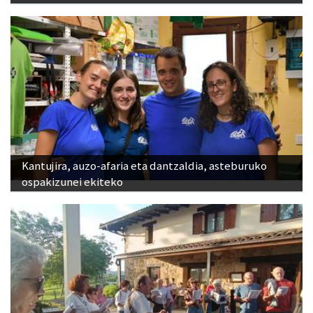
Kantujira, auzo-afaria eta dantzaldia, asteburuko
ospakizunei ekiteko