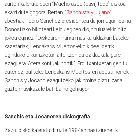
aurten kaleratu duen “Mucho asco (casi) todo” diskoa
ekarri dute gogora. Bertan,
“Sanchista y Jujano”
abestiak Pedro Sanchez presidentea du jomugan, baina
Donostiako bikoteari keinu egiten dio, tituluarekin hitz
jokoa eginez. “Diskoaren harira musika-aldizkari bateko
kazetariak, Lendakaris Muertos-eko kideei berriki
egindako elkarrizketan aitortzen du ez daukala gure
ezaguera. Atera kontuak hortik”. Erdi txantxetan gehitu
dutenez, baliteke Lendakaris Muertos-en abesti horrek
Sanchis y Jocano ezagutzeko jakinmina piztu izana
gazte musikazale bati baino gehiagori.
Sanchis eta Jocanoren diskografia
Zazpi disko kaleratu dituzte 1984an hasi zirenetik.