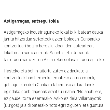
Astigarragan, entsegu tokia
Astigarragako industriaguneko lokal txiki batean dauka
jarrita hitzordua seikoteak azken boladan, Ganbarako
kontzertuari begira bereziki. Joan den asteartean,
lokaltxoan sartu aurretik, Sanchis eta Jocanok
tartetxoa hartu zuten Aiurri-rekin solasalditxoa egiteko.
Hasteko eta behin, aitortu zuten ez daukatela
kontzertuak han-hemenka emateko asmo irmorik;
gehiago izan dela Ganbara tabernako arduradunek
egindako gonbidapenak erantzun nahia. “Nolanahi ere,
ez gaude itxita ezertarako. Asko ez dela Villarcayotik
(Burgos) jaialdi baterako hots egin ziguten, eta gustura