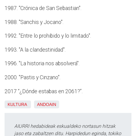
1987. "Crónica de San Sebastian".
1988. "Sanchis y Jocano".
1992. "Entre lo prohibido y lo limitado".
1993. "A la clandestinidad".
1996. "La historia nos absolverá".
2000. "Pastis y Cinzano".
2017 “¿Dónde estabas en 2061?”.
KULTURA
ANDOAIN
AIURRI hedabideak eskualdeko nortasun hitzak
jaso eta zabaltzen ditu. Harpidedun eginda, tokiko