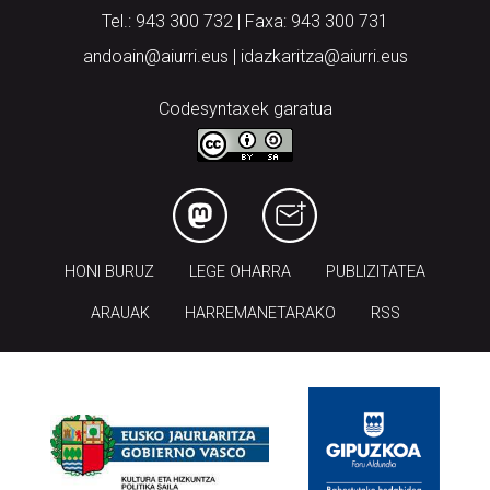
Tel.: 943 300 732 | Faxa: 943 300 731
andoain@aiurri.eus | idazkaritza@aiurri.eus
Codesyntaxek garatua
HONI BURUZ
LEGE OHARRA
PUBLIZITATEA
ARAUAK
HARREMANETARAKO
RSS