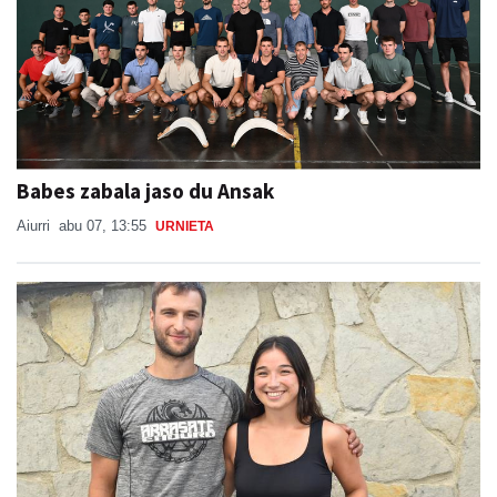
Babes zabala jaso du Ansak
Aiurri
abu 07, 13:55
URNIETA