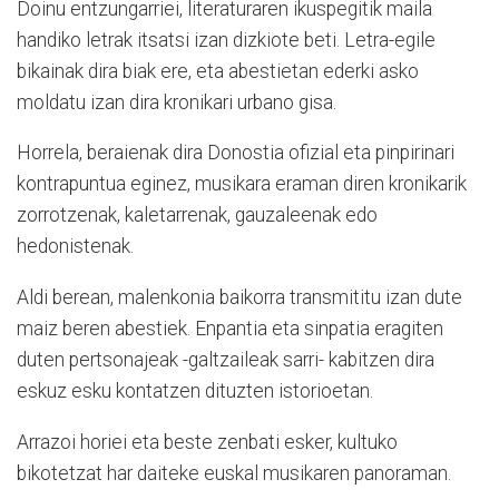
Doinu entzungarriei, literaturaren ikuspegitik maila
handiko letrak itsatsi izan dizkiote beti. Letra-egile
bikainak dira biak ere, eta abestietan ederki asko
moldatu izan dira kronikari urbano gisa.
Horrela, beraienak dira Donostia ofizial eta pinpirinari
kontrapuntua eginez, musikara eraman diren kronikarik
zorrotzenak, kaletarrenak, gauzaleenak edo
hedonistenak.
Aldi berean, malenkonia baikorra transmititu izan dute
maiz beren abestiek. Enpantia eta sinpatia eragiten
duten pertsonajeak -galtzaileak sarri- kabitzen dira
eskuz esku kontatzen dituzten istorioetan.
Arrazoi horiei eta beste zenbati esker, kultuko
bikotetzat har daiteke euskal musikaren panoraman.