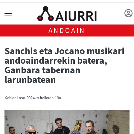
ANDOAIN
Sanchis eta Jocano musikari
andoaindarrekin batera,
Ganbara tabernan
larunbatean
Xabier Lasa
2024ko irailaren 19a