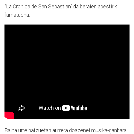
“La Cronica de San Sebastian” da beraien abestirik
famatuena:
Baina urte batzuetan aurrera doazenei musika-ganbara