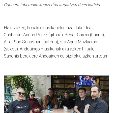
Ganbara tabernako kontzertua iragartzen duen kartela
Hain zuzen, honako musikariekin azalduko dira
Ganbaran: Adrian Perez (gitarra), Beñat Garcia (baxua),
Aitor San Sebastian (bateria), eta Agus Mazkiaran
(saxoa). Andoaingo musikariak dira azken hiruak;
Sanchis berak ere Andoainen du bizitokia azken urtetan.