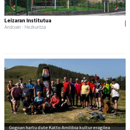
Previous
Next
Leizaran Institutua
Andoain
- Hezkuntza
Gogoan hartu dute Katto Amilibia kultur eragilea