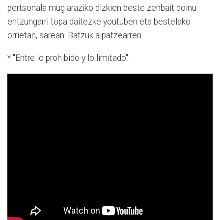
pertsonala mugiaraziko dizkien beste zenbait doinu
entzungarri topa daitezke youtuben eta bestelako
orrietan, sarean. Batzuk aipatzearren:
* "Entre lo prohibido y lo limitado":