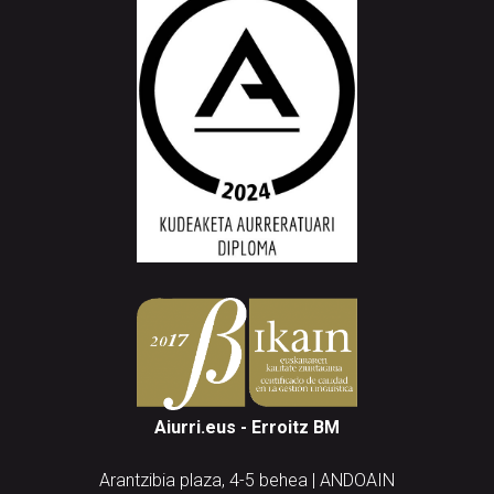
Aiurri.eus - Erroitz BM
Arantzibia plaza, 4-5 behea | ANDOAIN