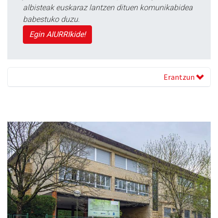
albisteak euskaraz lantzen dituen komunikabidea
babestuko duzu.
Egin AIURRIkide!
Erantzun