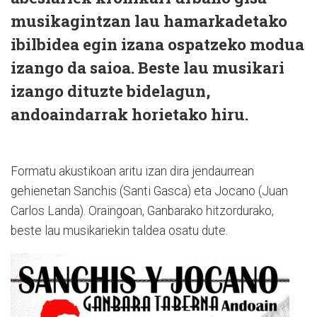
musikagintzan lau hamarkadetako
ibilbidea egin izana ospatzeko modua
izango da saioa. Beste lau musikari
izango dituzte bidelagun,
andoaindarrak horietako hiru.
Formatu akustikoan aritu izan dira jendaurrean
gehienetan Sanchis (Santi Gasca) eta Jocano (Juan
Carlos Landa). Oraingoan, Ganbarako hitzordurako,
beste lau musikariekin taldea osatu dute.