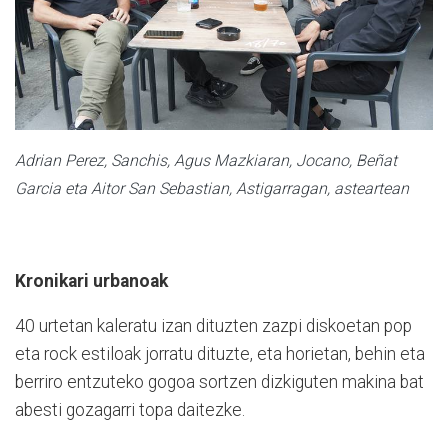
Adrian Perez, Sanchis, Agus Mazkiaran, Jocano, Beñat
Garcia eta Aitor San Sebastian, Astigarragan, asteartean
Kronikari urbanoak
40 urtetan kaleratu izan dituzten zazpi diskoetan pop
eta rock estiloak jorratu dituzte, eta horietan, behin eta
berriro entzuteko gogoa sortzen dizkiguten makina bat
abesti gozagarri topa daitezke.