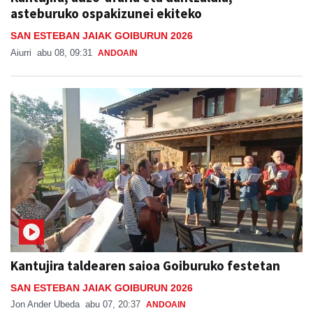
asteburuko ospakizunei ekiteko
SAN ESTEBAN JAIAK GOIBURUN 2026
Aiurri
abu 08, 09:31
ANDOAIN
Kantujira taldearen saioa Goiburuko festetan
SAN ESTEBAN JAIAK GOIBURUN 2026
Jon Ander Ubeda
abu 07, 20:37
ANDOAIN