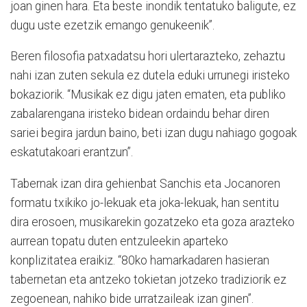
joan ginen hara. Eta beste inondik tentatuko baligute, ez
dugu uste ezetzik emango genukeenik”.
Beren filosofia patxadatsu hori ulertarazteko, zehaztu
nahi izan zuten sekula ez dutela eduki urrunegi iristeko
bokaziorik. “Musikak ez digu jaten ematen, eta publiko
zabalarengana iristeko bidean ordaindu behar diren
sariei begira jardun baino, beti izan dugu nahiago gogoak
eskatutakoari erantzun”.
Tabernak izan dira gehienbat Sanchis eta Jocanoren
formatu txikiko jo-lekuak eta joka-lekuak, han sentitu
dira erosoen, musikarekin gozatzeko eta goza arazteko
aurrean topatu duten entzuleekin aparteko
konplizitatea eraikiz. “80ko hamarkadaren hasieran
tabernetan eta antzeko tokietan jotzeko tradiziorik ez
zegoenean, nahiko bide urratzaileak izan ginen”.