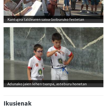
Kantujira taldearen saioa Goiburuko festetan
Adunako jaien lehen txanpa, asteburu honetan
Ikusienak