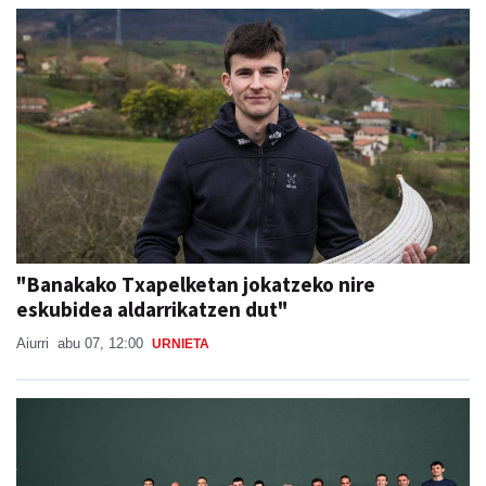
"Banakako Txapelketan jokatzeko nire
eskubidea aldarrikatzen dut"
Aiurri
abu 07, 12:00
URNIETA