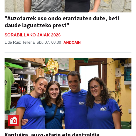
"Auzotarrek oso ondo erantzuten dute, beti
daude laguntzeko prest"
SORABILLAKO JAIAK 2026
Lide Ruiz Telleria
abu 07, 08:00
ANDOAIN
Kantujira, auzo-afaria eta dantzaldia,