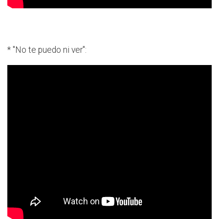
* "No te puedo ni ver":