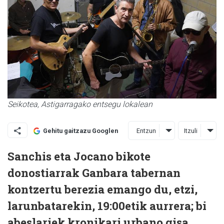
Seikotea, Astigarragako entsegu lokalean
Entzun
Itzuli
Gehitu gaitzazu Googlen
Sanchis eta Jocano bikote
donostiarrak Ganbara tabernan
kontzertu berezia emango du, etzi,
larunbatarekin, 19:00etik aurrera; bi
abeslariek kronikari urbano gisa