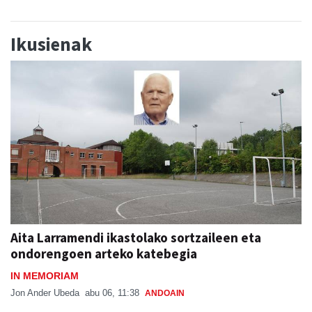
Ikusienak
Aita Larramendi ikastolako sortzaileen eta
ondorengoen arteko katebegia
IN MEMORIAM
Jon Ander Ubeda
abu 06, 11:38
ANDOAIN