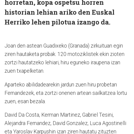
horretan, kopa ospetsu horren
historian lehian ariko den Euskal
Herriko lehen pilotua izango da.
Joan den astean Guadixeko (Granada) zirkuituan egin
ziren hautaketa probak. 120 motoziklistek ekin zioten
zortzi hautatzeko lehiari, hiru eguneko iraupena izan
zuen txapelketan.
Aparteko abilidadearekin jardun zuen hiru probetan
Fernandezek, eta zortzi onenen artean sailkatzea lortu
zuen, esan bezala.
David Da Costa, Kerman Martinez, Gabriel Tesini,
Alejandra Fernandez, David Gonzalez, Luca Agostinelli
eta Yaroslav Karpushin izan ziren hautatu zituzten