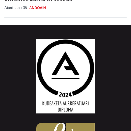
Aiurri
abu 05
ANDOAIN