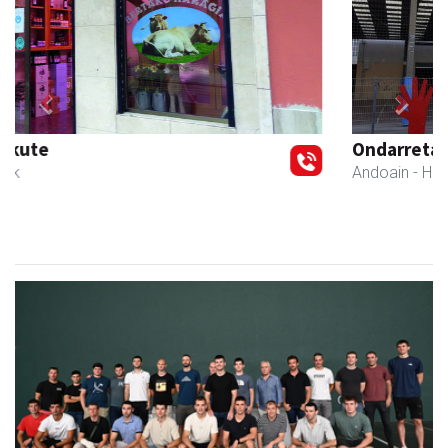
Previous
Next
Ondarreta Ikastetxea
Andoain
- Hezkuntza