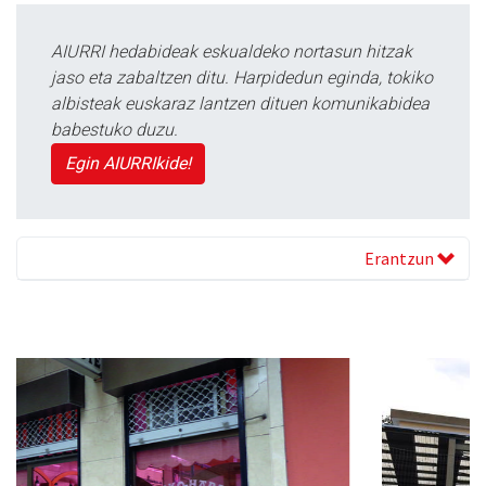
AIURRI hedabideak eskualdeko nortasun hitzak
jaso eta zabaltzen ditu. Harpidedun eginda, tokiko
albisteak euskaraz lantzen dituen komunikabidea
babestuko duzu.
Egin AIURRIkide!
Erantzun