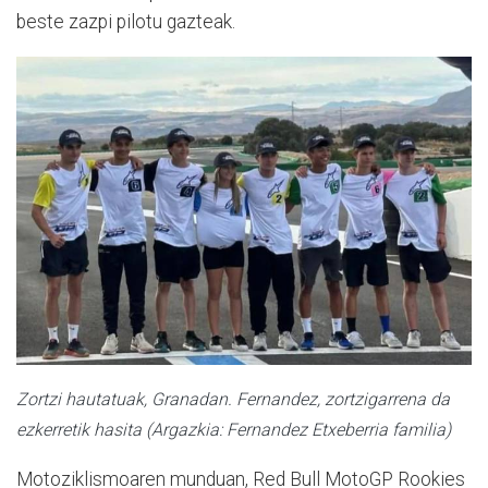
beste zazpi pilotu gazteak.
Zortzi hautatuak, Granadan. Fernandez, zortzigarrena da
ezkerretik hasita (Argazkia: Fernandez Etxeberria familia)
Motoziklismoaren munduan, Red Bull MotoGP Rookies