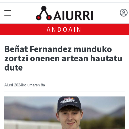
ANDOAIN
Beñat Fernandez munduko
zortzi onenen artean hautatu
dute
Aiurri
2024ko urriaren 8a