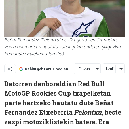
Beñat Fernandez "Pelontxu" pozik agertu zen Granadan,
zortzi onen artean hautatu zutela jakin ondoren (Argazkia
Fernandez Etxeberria familia)
Entzun
Itzuli
Gehitu gaitzazu Googlen
Datorren denboraldian Red Bull
MotoGP Rookies Cup txapelketan
parte hartzeko hautatu dute Beñat
Fernandez Etxeberria
Pelontxu
, beste
zazpi motoziklistekin batera. Era