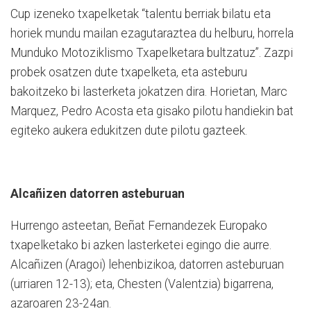
Cup izeneko txapelketak “talentu berriak bilatu eta
horiek mundu mailan ezagutaraztea du helburu, horrela
Munduko Motoziklismo Txapelketara bultzatuz”. Zazpi
probek osatzen dute txapelketa, eta asteburu
bakoitzeko bi lasterketa jokatzen dira. Horietan, Marc
Marquez, Pedro Acosta eta gisako pilotu handiekin bat
egiteko aukera edukitzen dute pilotu gazteek.
Alcañizen datorren asteburuan
Hurrengo asteetan, Beñat Fernandezek Europako
txapelketako bi azken lasterketei egingo die aurre.
Alcañizen (Aragoi) lehenbizikoa, datorren asteburuan
(urriaren 12-13); eta, Chesten (Valentzia) bigarrena,
azaroaren 23-24an.