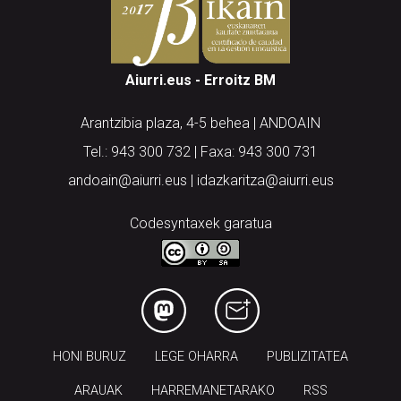
Aiurri.eus - Erroitz BM
Arantzibia plaza, 4-5 behea | ANDOAIN
Tel.: 943 300 732 | Faxa: 943 300 731
andoain@aiurri.eus | idazkaritza@aiurri.eus
Codesyntaxek garatua
HONI BURUZ
LEGE OHARRA
PUBLIZITATEA
ARAUAK
HARREMANETARAKO
RSS