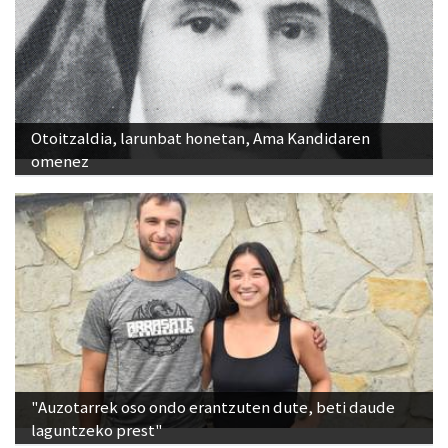
Otoitzaldia, larunbat honetan, Ama Kandidaren
omenez
"Auzotarrek oso ondo erantzuten dute, beti daude
laguntzeko prest"