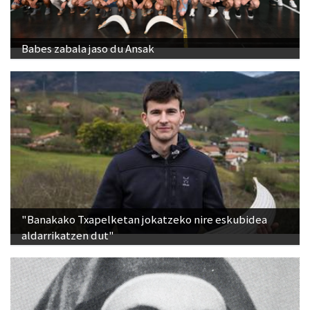
Babes zabala jaso du Ansak
"Banakako Txapelketan jokatzeko nire eskubidea
aldarrikatzen dut"