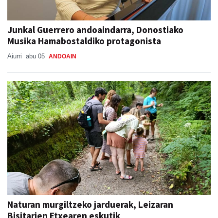
Junkal Guerrero andoaindarra, Donostiako
Musika Hamabostaldiko protagonista
Aiurri
abu 05
ANDOAIN
Naturan murgiltzeko jarduerak, Leizaran
Bisitarien Etxearen eskutik