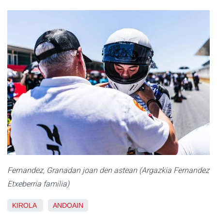
Fernandez, Granadan joan den astean (Argazkia Fernandez
Etxeberria familia)
KIROLA
ANDOAIN