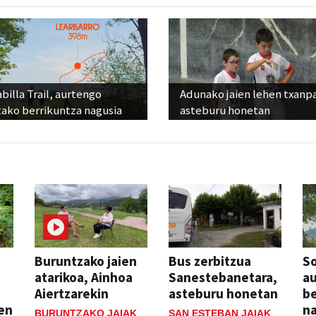
billa Trail, aurtengo
Adunako jaien lehen txanp
tako berrikuntza nagusia
asteburu honetan
Buruntzako jaien
Bus zerbitzua
So
atarikoa, Ainhoa
Sanestebanetara,
au
Aiertzarekin
asteburu honetan
be
ien
n
BURUNTZAKO JAIAK
SAN ESTEBAN JAIAK