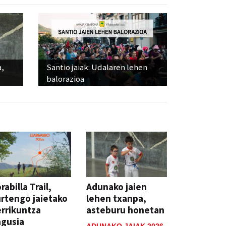
a,
Santio jaiak: Udalaren lehen
balorazioa
rabilla Trail,
Adunako jaien
rtengo jaietako
lehen txanpa,
rrikuntza
asteburu honetan
agusia
ADUNAKO JAIAK 2026