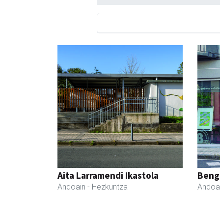
Aita Larramendi Ikastola
Beng
Andoain
- Hezkuntza
Andoa