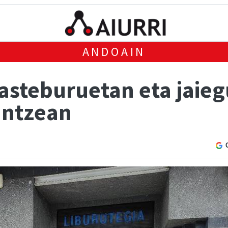
ANDOAIN
 asteburuetan eta jaie
antzean