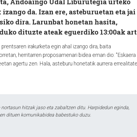
ta, Andoaingo Udal Liburutegia urteko
izango da. Izan ere, asteburuetan eta jai
iko dira. Larunbat honetan hasita,
duko dituzte ateak eguerdiko 13:00ak art
prentsaren irakurketa egin ahal izango dira, baita
orretan, herritarren proposamenari bidea eman dio: "Eskaera
etan agertu zen. Hala, asteburu honetatik aurrera errealitat
ortasun hitzak jaso eta zabaltzen ditu. Harpidedun eginda,
tzen dituen komunikabidea babestuko duzu.