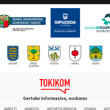
Gertuko informazioa, euskaraz
AMEZTI
ANBOTO
ANTXETA IRRATIA
ATARIA
AZP