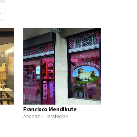
Francisco Mendikute
Andoain
- Harategiak