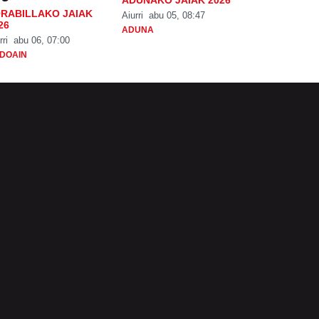
RABILLAKO JAIAK
Aiurri
abu 05, 08:47
26
ADUNA
rri
abu 06, 07:00
DOAIN