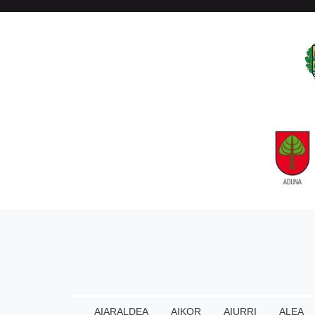
AIARALDEA
AIKOR
AIURRI
ALEA