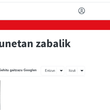
gunetan zabalik
Gehitu gaitzazu Googlen
Entzun
Itzuli