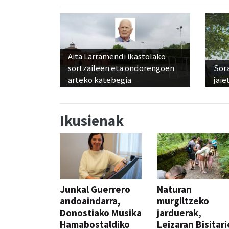
Aita Larramendi ikastolako
sortzaileen eta ondorengoen
Sora
arteko katebegia
jaie
Ikusienak
Junkal Guerrero
Naturan
andoaindarra,
murgiltzeko
Donostiako Musika
jarduerak,
Hamabostaldiko
Leizaran Bisitar