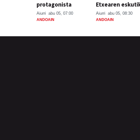
protagonista
Etxearen eskuti
Aiurri
abu 05, 07:00
Aiurri
abu 05, 08:30
ANDOAIN
ANDOAIN