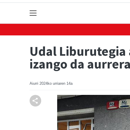
Udal Liburutegia
izango da aurrer
Aiurri
2024ko urriaren 14a