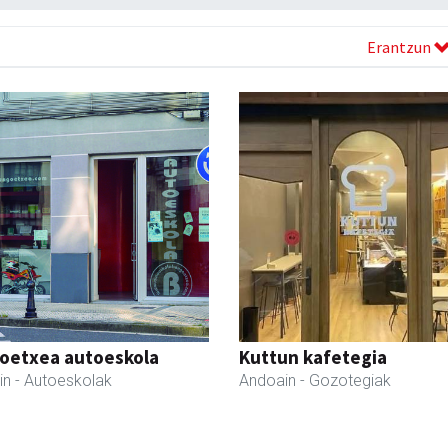
Erantzun
oetxea autoeskola
Kuttun kafetegia
in
- Autoeskolak
Andoain
- Gozotegiak