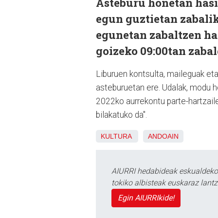
Asteburu honetan hasi
egun guztietan zabalik 
egunetan zabaltzen has
goizeko 09:00tan zabal
Liburuen kontsulta, maileguak eta 
asteburuetan ere. Udalak, modu h
2022ko aurrekontu parte-hartzaile
bilakatuko da".
KULTURA
ANDOAIN
AIURRI hedabideak eskualdeko n
tokiko albisteak euskaraz lan
Egin AIURRIkide!