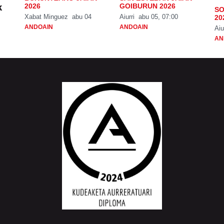
k
2026
GOIBURUN 2026
SO
Xabat Minguez
abu 04
Aiurri
abu 05, 07:00
20
ANDOAIN
ANDOAIN
Aiu
AN