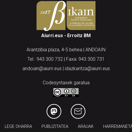
Aiurri.eus - Erroitz BM
Arantzibia plaza, 4-5 behea | ANDOAIN
Tel.: 943 300 732 | Faxa: 943 300 731
andoain@aiurri.eus | idazkaritza@aiurri.eus
Codesyntaxek garatua
LEGE OHARRA
PUBLIZITATEA
ARAUAK
HARREMANET