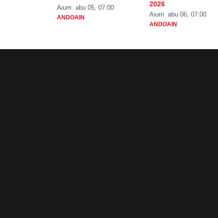
2026
Aiurri
abu 05, 07:00
Aiurri
abu 06, 07:00
ANDOAIN
ANDOAIN