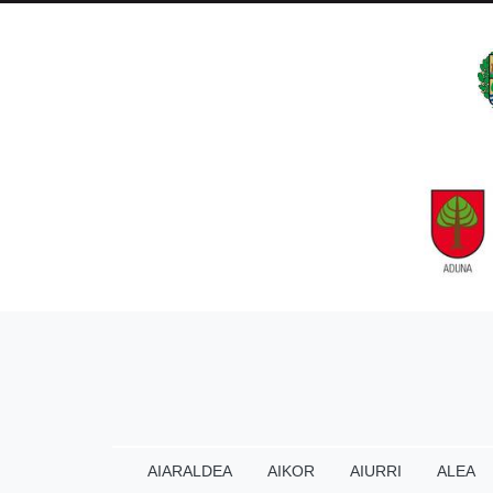
AIARALDEA
AIKOR
AIURRI
ALEA