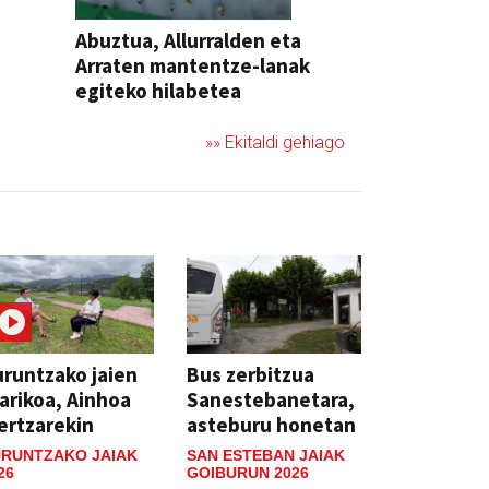
Abuztua, Allurralden eta
Arraten mantentze-lanak
egiteko hilabetea
»» Ekitaldi gehiago
runtzako jaien
Bus zerbitzua
arikoa, Ainhoa
Sanestebanetara,
ertzarekin
asteburu honetan
RUNTZAKO JAIAK
SAN ESTEBAN JAIAK
26
GOIBURUN 2026