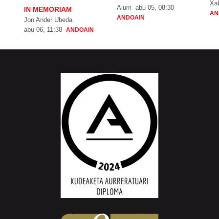
Xa
Aiurri
abu 05, 08:30
IN MEMORIAM
AN
ANDOAIN
Jon Ander Ubeda
abu 06, 11:38
ANDOAIN