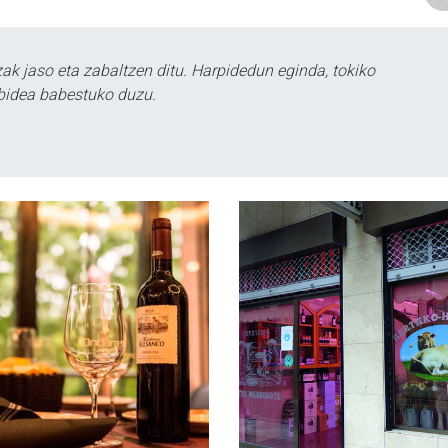
k jaso eta zabaltzen ditu. Harpidedun eginda, tokiko
bidea babestuko duzu.