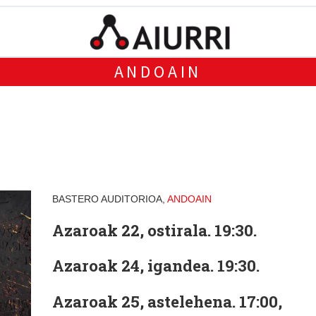
ANDOAIN
BASTERO AUDITORIOA,
ANDOAIN
Azaroak 22, ostirala. 19:30.
Azaroak 24, igandea. 19:30.
Azaroak 25, astelehena. 17:00,