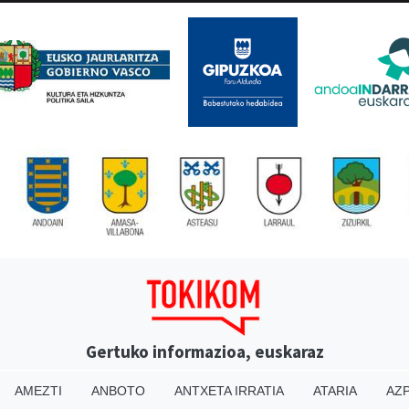
Gertuko informazioa, euskaraz
AMEZTI
ANBOTO
ANTXETA IRRATIA
ATARIA
AZP