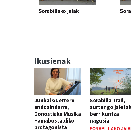
Sorabillako jaiak
Sora
FESTAK
FEST
Ikusienak
Junkal Guerrero
Sorabilla Trail,
andoaindarra,
aurtengo jaieta
Donostiako Musika
berrikuntza
Hamabostaldiko
nagusia
protagonista
SORABILLAKO JAIA