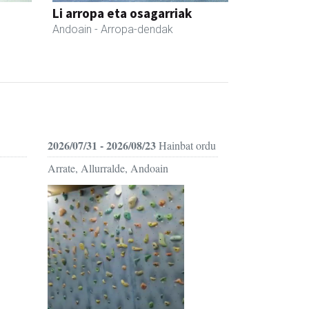
Li arropa eta osagarriak
Andoain
- Arropa-dendak
2026/07/31 - 2026/08/23
Hainbat ordu
Arrate, Allurralde, Andoain