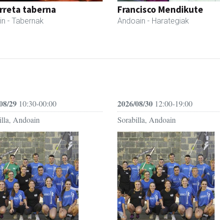
rreta taberna
Francisco Mendikute
in
- Tabernak
Andoain
- Harategiak
08/29
2026/08/30
10:30-00:00
12:00-19:00
illa, Andoain
Sorabilla, Andoain