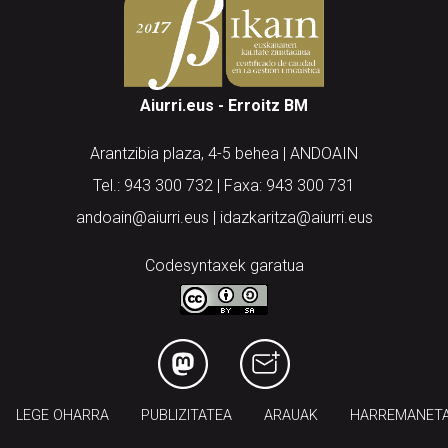
Aiurri.eus - Erroitz BM
Arantzibia plaza, 4-5 behea | ANDOAIN
Tel.: 943 300 732 | Faxa: 943 300 731
andoain@aiurri.eus | idazkaritza@aiurri.eus
Codesyntaxek garatua
LEGE OHARRA
PUBLIZITATEA
ARAUAK
HARREMANET