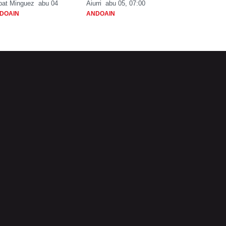
bat Minguez
abu 04
Aiurri
abu 05, 07:00
DOAIN
ANDOAIN