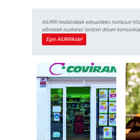
AIURRI hedabideak eskualdeko nortasun hitza
albisteak euskaraz lantzen dituen komunika
Egin AIURRIkide!