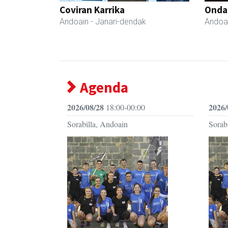
Coviran Karrika
Onda
Andoain
- Janari-dendak
Andoa
Agenda
2026/08/28
2026/
18:00-00:00
Sorabilla, Andoain
Sorab