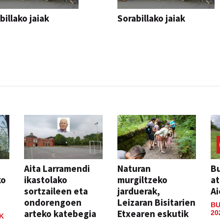
billako jaiak
Sorabillako jaiak
AK
FESTAK
Aita Larramendi
Naturan
Bu
ko
ikastolako
murgiltzeko
at
sortzaileen eta
jarduerak,
Ai
ondorengoen
Leizaran Bisitarien
BU
arteko katebegia
Etxearen eskutik
20
K