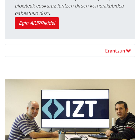
albisteak euskaraz lantzen dituen komunikabidea
babestuko duzu.
Egin AIURRIkide!
Erantzun