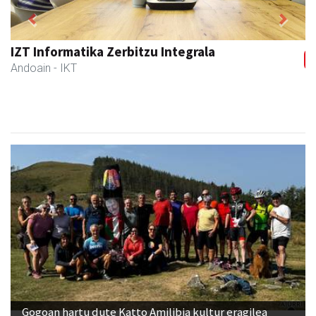
Previous
Next
Mendi autoeskola
Andoain
- Autoeskolak
Gogoan hartu dute Katto Amilibia kultur eragilea