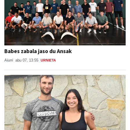
Babes zabala jaso du Ansak
Aiurri
abu 07, 13:55
URNIETA