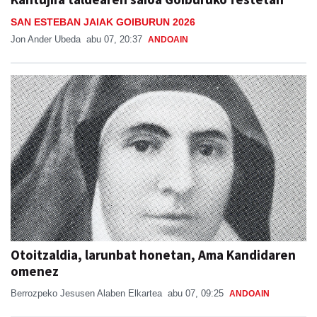
SAN ESTEBAN JAIAK GOIBURUN 2026
Jon Ander Ubeda
abu 07, 20:37
ANDOAIN
Otoitzaldia, larunbat honetan, Ama Kandidaren
omenez
Berrozpeko Jesusen Alaben Elkartea
abu 07, 09:25
ANDOAIN