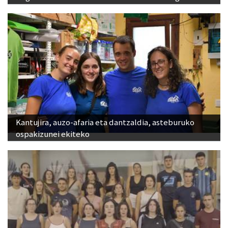
Kantujira, auzo-afaria eta dantzaldia, asteburuko
ospakizunei ekiteko