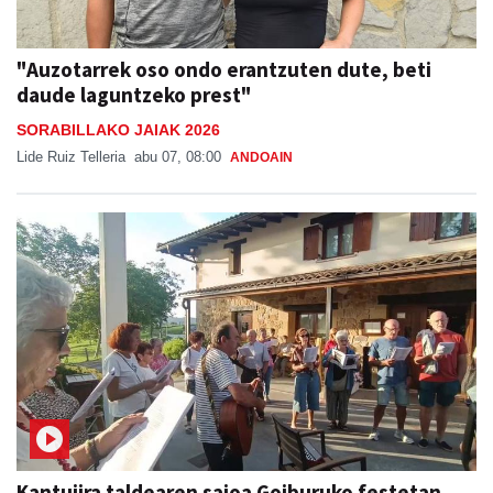
"Auzotarrek oso ondo erantzuten dute, beti
daude laguntzeko prest"
SORABILLAKO JAIAK 2026
Lide Ruiz Telleria
abu 07, 08:00
ANDOAIN
Kantujira taldearen saioa Goiburuko festetan