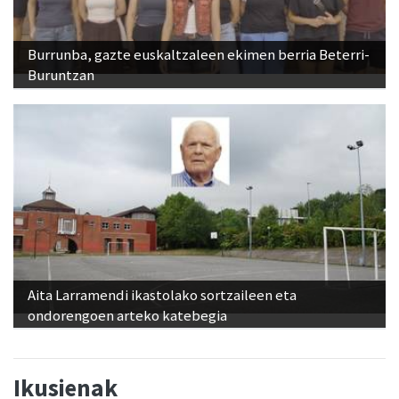
Burrunba, gazte euskaltzaleen ekimen berria Beterri-
Buruntzan
Aita Larramendi ikastolako sortzaileen eta
ondorengoen arteko katebegia
Ikusienak