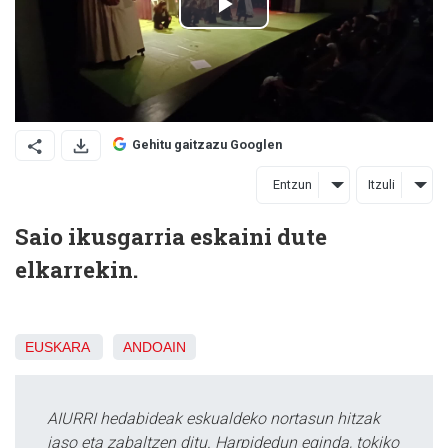
Gehitu gaitzazu Googlen
Entzun
Itzuli
Saio ikusgarria eskaini dute
elkarrekin.
EUSKARA
ANDOAIN
AIURRI hedabideak eskualdeko nortasun hitzak
jaso eta zabaltzen ditu. Harpidedun eginda, tokiko