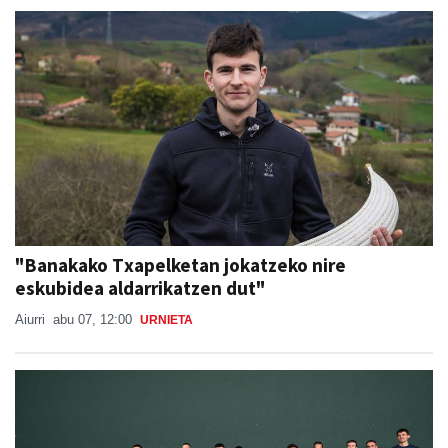
"Banakako Txapelketan jokatzeko nire
eskubidea aldarrikatzen dut"
Aiurri
abu 07, 12:00
URNIETA