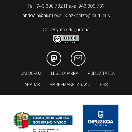
Tel.: 943 300 732 | Faxa: 943 300 731
andoain@aiurri.eus | idazkaritza@aiurri.eus
Codesyntaxek garatua
HONI BURUZ
LEGE OHARRA
PUBLIZITATEA
ARAUAK
HARREMANETARAKO
RSS