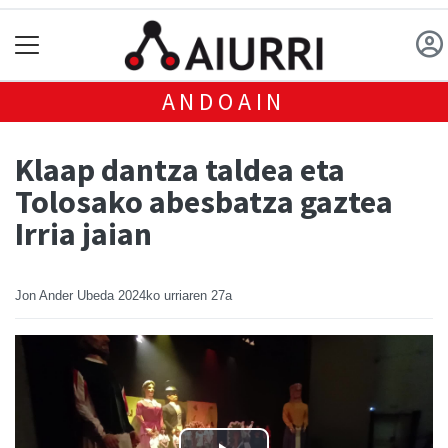
ANDOAIN
Klaap dantza taldea eta
Tolosako abesbatza gaztea
Irria jaian
Jon Ander Ubeda
2024ko urriaren 27a