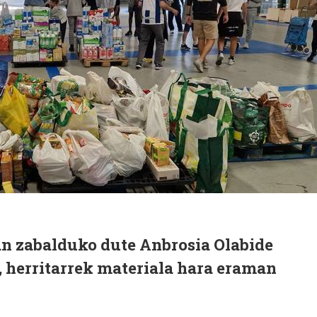
n zabalduko dute Anbrosia Olabide
, herritarrek materiala hara eraman