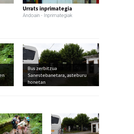
Urrats inprimategia
Andoain
- Inprimategiak
Bus zerbitzua
ien
Sanestebanetara, asteburu
honetan