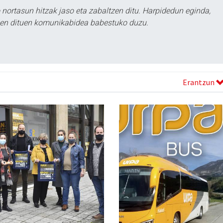
ortasun hitzak jaso eta zabaltzen ditu. Harpidedun eginda,
tzen dituen komunikabidea babestuko duzu.
Erantzun