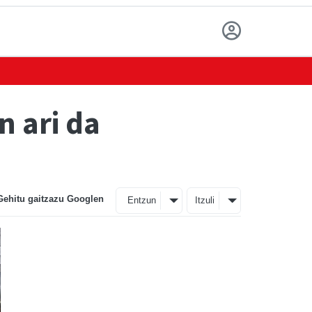
n ari da
Gehitu gaitzazu Googlen
Entzun
Itzuli