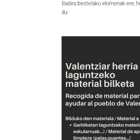
Badira bestelako ekimenak ere, he
du: