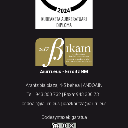
Aiurri.eus - Erroitz BM
Arantzibia plaza, 4-5 behea | ANDOAIN
Tel.: 943 300 732 | Faxa: 943 300 731
andoain@aiurri.eus | idazkaritza@aiurri.eus
Codesyntaxek garatua