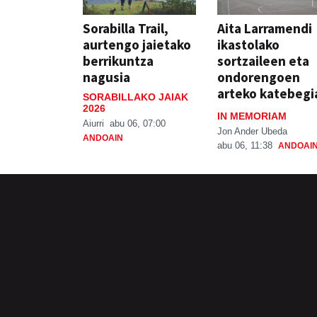
Sorabilla Trail,
Aita Larramendi
aurtengo jaietako
ikastolako
berrikuntza
sortzaileen eta
nagusia
ondorengoen
arteko katebegi
SORABILLAKO JAIAK
2026
IN MEMORIAM
Aiurri
abu 06, 07:00
Jon Ander Ubeda
ANDOAIN
abu 06, 11:38
ANDOAI