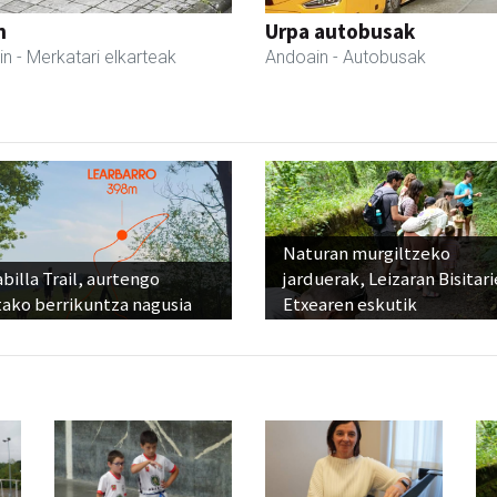
n
Urpa autobusak
in
- Merkatari elkarteak
Andoain
- Autobusak
Naturan murgiltzeko
billa Trail, aurtengo
jarduerak, Leizaran Bisitar
tako berrikuntza nagusia
Etxearen eskutik