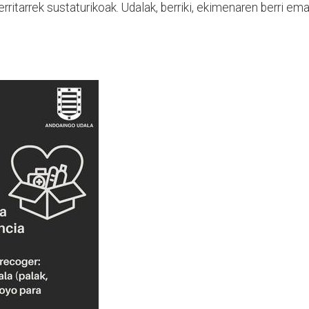
rritarrek sustaturikoak. Udalak, berriki, ekimenaren berri em