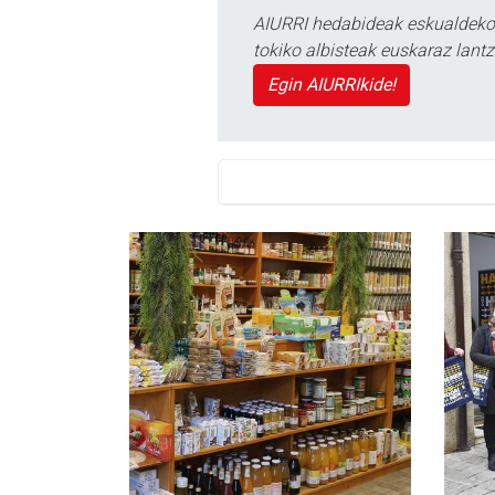
AIURRI hedabideak eskualdeko n
tokiko albisteak euskaraz lan
Egin AIURRIkide!