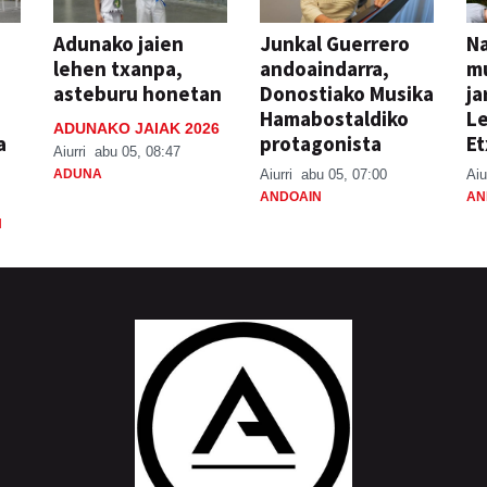
Adunako jaien
Junkal Guerrero
N
lehen txanpa,
andoaindarra,
mu
asteburu honetan
Donostiako Musika
ja
Hamabostaldiko
Le
ADUNAKO JAIAK 2026
a
protagonista
Et
Aiurri
abu 05, 08:47
ADUNA
Aiurri
abu 05, 07:00
Aiu
ANDOAIN
AN
N