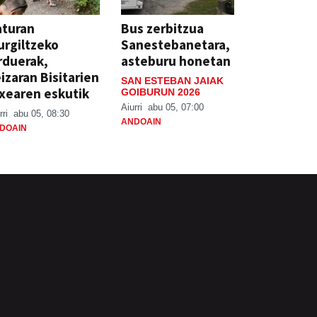
aturan
Bus zerbitzua
rgiltzeko
Sanestebanetara,
rduerak,
asteburu honetan
izaran Bisitarien
SAN ESTEBAN JAIAK
xearen eskutik
GOIBURUN 2026
Aiurri
abu 05, 07:00
rri
abu 05, 08:30
ANDOAIN
DOAIN