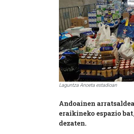
Laguntza Anoeta estadioan
Andoainen arratsaldea
eraikineko espazio bat
dezaten.