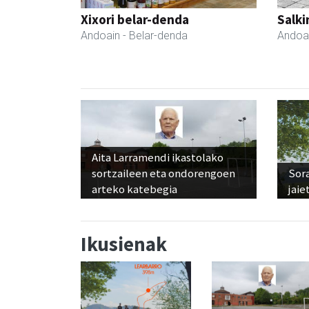
Xixori belar-denda
Salki
Andoain
- Belar-denda
Andoa
Aita Larramendi ikastolako
sortzaileen eta ondorengoen
Sora
arteko katebegia
jaie
Ikusienak