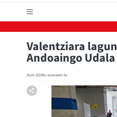
Valentziara lagun
Andoaingo Udala
Aiurri
2024ko azaroaren 4a