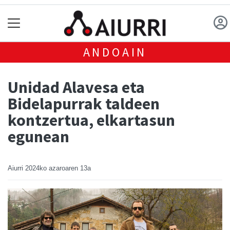
ANDOAIN
Unidad Alavesa eta
Bidelapurrak taldeen
kontzertua, elkartasun
egunean
Aiurri
2024ko azaroaren 13a