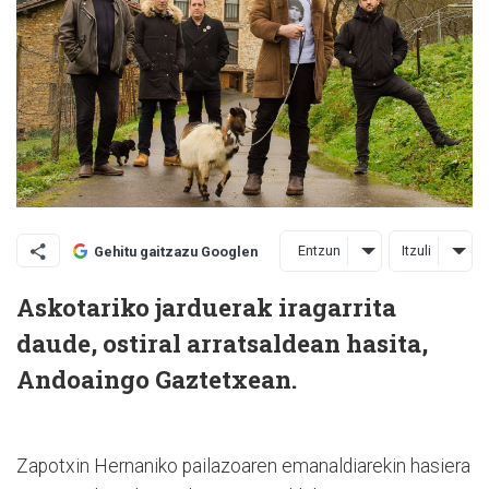
Entzun
Itzuli
Gehitu gaitzazu Googlen
Askotariko jarduerak iragarrita
daude, ostiral arratsaldean hasita,
Andoaingo Gaztetxean.
Zapotxin Hernaniko pailazoaren emanaldiarekin hasiera