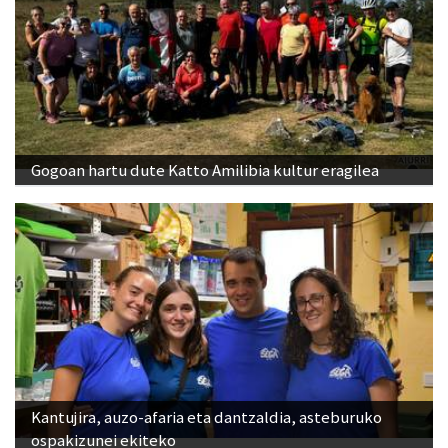
Gogoan hartu dute Katto Amilibia kultur eragilea
Kantujira, auzo-afaria eta dantzaldia, asteburuko
ospakizunei ekiteko