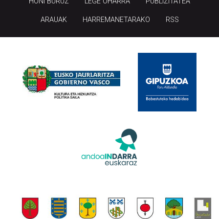
HONI BURUZ
LEGE OHARRA
PUBLIZITATEA
ARAUAK
HARREMANETARAKO
RSS