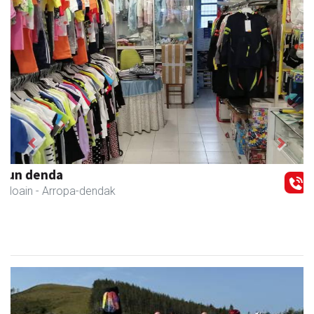
Previous
Next
Danena taberna
Andoain
-