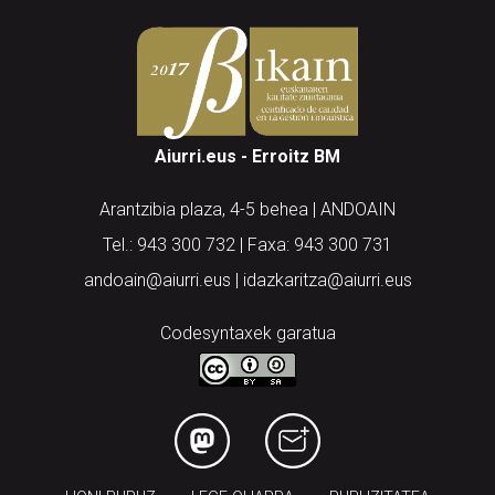
Aiurri.eus - Erroitz BM
Arantzibia plaza, 4-5 behea | ANDOAIN
Tel.: 943 300 732 | Faxa: 943 300 731
andoain@aiurri.eus | idazkaritza@aiurri.eus
Codesyntaxek garatua