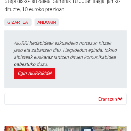
Stepi disko-jartzailea. Sarrerak 18:00tan salgai jarriko
dituzte, 10 euroko prezioan.
GIZARTEA
ANDOAIN
AIURRI hedabideak eskualdeko nortasun hitzak
jaso eta zabaltzen ditu. Harpidedun eginda, tokiko
albisteak euskaraz lantzen dituen komunikabidea
babestuko duzu.
Egin AIURRIkide!
Erantzun