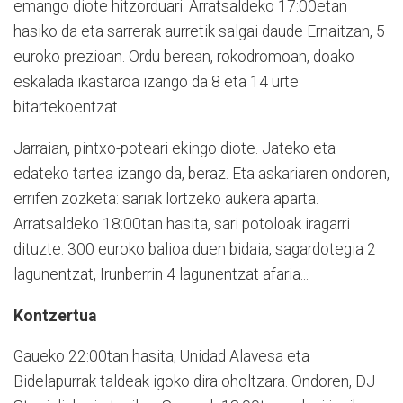
emango diote hitzorduari. Arratsaldeko 17:00etan
hasiko da eta sarrerak aurretik salgai daude Ernaitzan, 5
euroko prezioan. Ordu berean, rokodromoan, doako
eskalada ikastaroa izango da 8 eta 14 urte
bitartekoentzat.
Jarraian, pintxo-poteari ekingo diote. Jateko eta
edateko tartea izango da, beraz. Eta askariaren ondoren,
errifen zozketa: sariak lortzeko aukera aparta.
Arratsaldeko 18:00tan hasita, sari potoloak iragarri
dituzte: 300 euroko balioa duen bidaia, sagardotegia 2
lagunentzat, Irunberrin 4 lagunentzat afaria...
Kontzertua
Gaueko 22:00tan hasita, Unidad Alavesa eta
Bidelapurrak taldeak igoko dira oholtzara. Ondoren, DJ