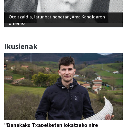
Otoitzaldia, larunbat honetan, Ama Kandidaren
omenez
Ikusienak
"Banakako Txapelketan jokatzeko nire