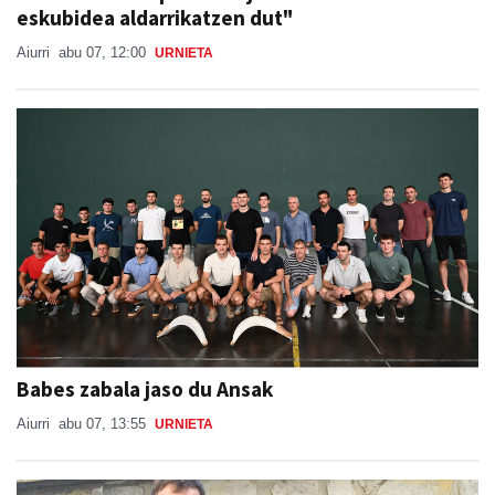
eskubidea aldarrikatzen dut"
Aiurri
abu 07, 12:00
URNIETA
Babes zabala jaso du Ansak
Aiurri
abu 07, 13:55
URNIETA