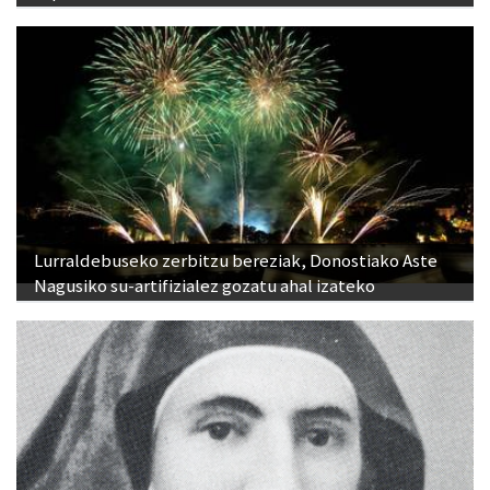
Lurraldebuseko zerbitzu bereziak, Donostiako Aste
Nagusiko su-artifizialez gozatu ahal izateko