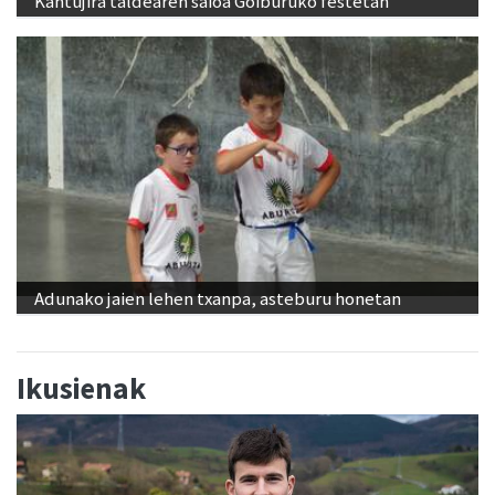
Kantujira taldearen saioa Goiburuko festetan
Adunako jaien lehen txanpa, asteburu honetan
Ikusienak