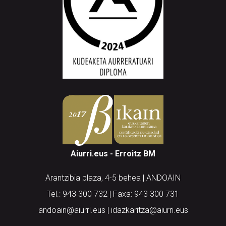
Aiurri.eus - Erroitz BM
Arantzibia plaza, 4-5 behea | ANDOAIN
Tel.: 943 300 732 | Faxa: 943 300 731
andoain@aiurri.eus | idazkaritza@aiurri.eus