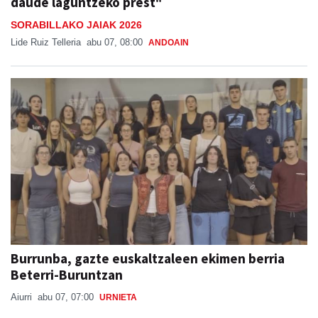
daude laguntzeko prest"
SORABILLAKO JAIAK 2026
Lide Ruiz Telleria
abu 07, 08:00
ANDOAIN
Burrunba, gazte euskaltzaleen ekimen berria
Beterri-Buruntzan
Aiurri
abu 07, 07:00
URNIETA