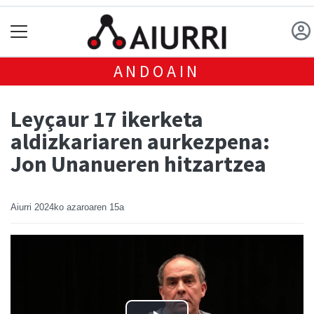
ANDOAIN
Leyçaur 17 ikerketa
aldizkariaren aurkezpena:
Jon Unanueren hitzartzea
Aiurri
2024ko azaroaren 15a