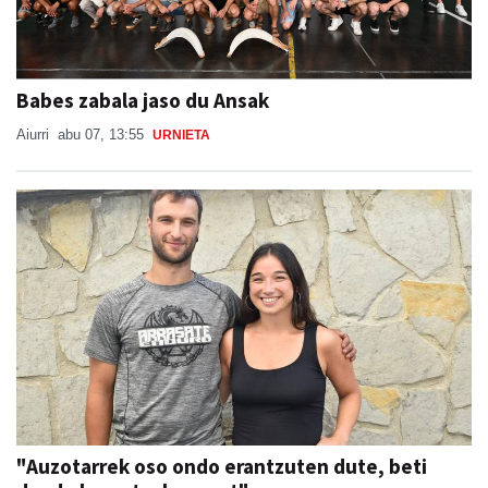
Babes zabala jaso du Ansak
Aiurri
abu 07, 13:55
URNIETA
"Auzotarrek oso ondo erantzuten dute, beti