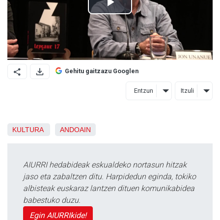
Gehitu gaitzazu Googlen
Entzun
Itzuli
KULTURA
ANDOAIN
AIURRI hedabideak eskualdeko nortasun hitzak
jaso eta zabaltzen ditu. Harpidedun eginda, tokiko
albisteak euskaraz lantzen dituen komunikabidea
babestuko duzu.
Egin AIURRIkide!