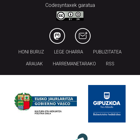
Codesyntaxek garatua
HONI BURUZ
LEGE OHARRA
PUBLIZITATEA
ARAUAK
HARREMANETARAKO
RSS