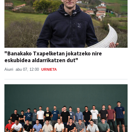
"Banakako Txapelketan jokatzeko nire
eskubidea aldarrikatzen dut"
Aiurri
abu 07, 12:00
URNIETA