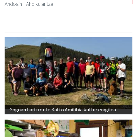
Andoain
- Akademiak
Gogoan hartu dute Katto Amilibia kultur eragilea