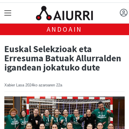
ANDOAIN
Euskal Selekzioak eta
Erresuma Batuak Allurralden
igandean jokatuko dute
Xabier Lasa
2024ko azaroaren 22a