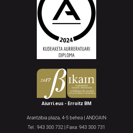
Aiurri.eus - Erroitz BM
Arantzibia plaza, 4-5 behea | ANDOAIN
Tel.: 943 300 732 | Faxa: 943 300 731