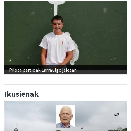
Pilota partidak Larraulgo jaietan
Ikusienak