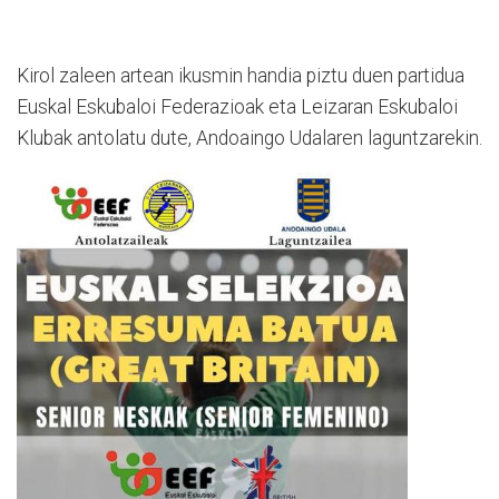
Kirol zaleen artean ikusmin handia piztu duen partidua
Euskal Eskubaloi Federazioak eta Leizaran Eskubaloi
Klubak antolatu dute, Andoaingo Udalaren laguntzarekin.