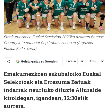
Emakumezkoen Euskal Selekzioa 2023ko azaroan Basque
Country International Cup irabazi zuenean (Argazkia:
Euskal Federazioa)
Entzun
Itzuli
Gehitu gaitzazu Googlen
Emakumezkoen eskubaloiko Euskal
Selekzioak eta Erresuma Batuak
indarrak neurtuko dituzte Alluralde
kiroldegan, igandean, 12:30etik
aurrera.