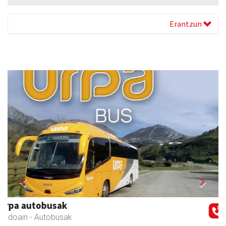
Erantzun
Previous
Next
La Salle Berrozpe Ikastetxea
Andoain
- Hezkuntza