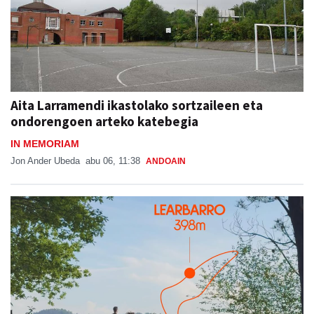
Aita Larramendi ikastolako sortzaileen eta
ondorengoen arteko katebegia
IN MEMORIAM
Jon Ander Ubeda
abu 06, 11:38
ANDOAIN