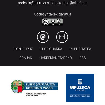
andoain@aiurri.eus | idazkaritza@aiurri.eus
Codesyntaxek garatua
HONI BURUZ
LEGE OHARRA
PUBLIZITATEA
ARAUAK
HARREMANETARAKO
RSS