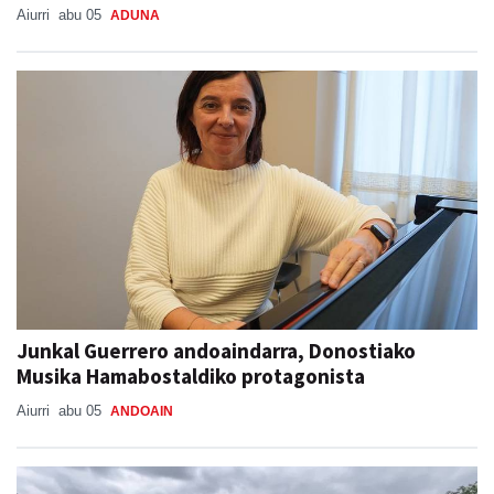
Aiurri
abu 05
ADUNA
Junkal Guerrero andoaindarra, Donostiako
Musika Hamabostaldiko protagonista
Aiurri
abu 05
ANDOAIN