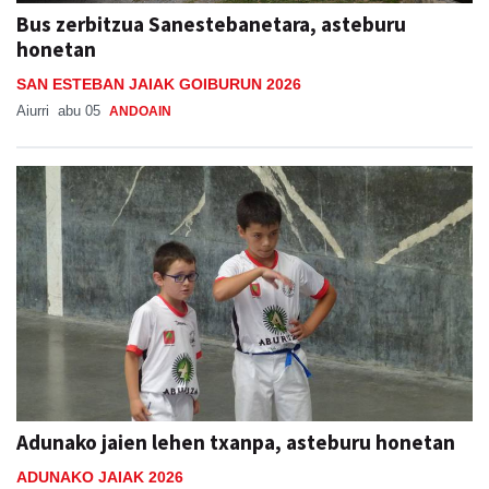
Bus zerbitzua Sanestebanetara, asteburu
honetan
SAN ESTEBAN JAIAK GOIBURUN 2026
Aiurri
abu 05
ANDOAIN
Adunako jaien lehen txanpa, asteburu honetan
ADUNAKO JAIAK 2026