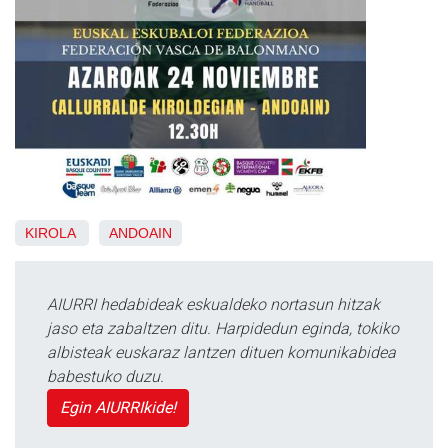
KIROLA
ANDOAIN
AIURRI hedabideak eskualdeko nortasun hitzak
jaso eta zabaltzen ditu. Harpidedun eginda, tokiko
albisteak euskaraz lantzen dituen komunikabidea
babestuko duzu.
Egin AIURRIkide!