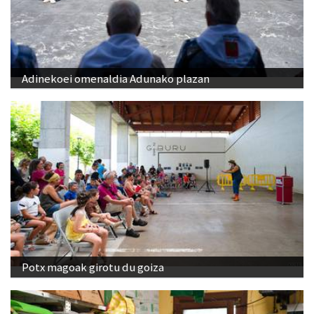
Adinekoei omenaldia Adunako plazan
Potx magoak girotu du goiza