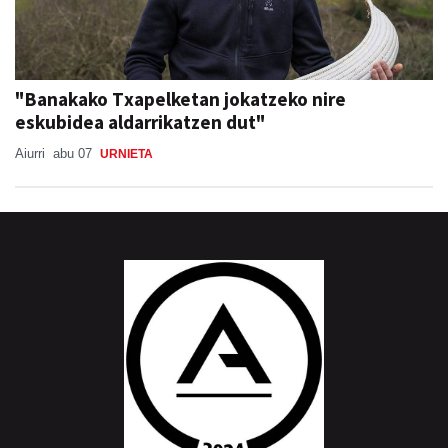
"Banakako Txapelketan jokatzeko nire
eskubidea aldarrikatzen dut"
Aiurri
abu 07
URNIETA