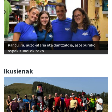
Kantujira, auzo-afaria eta dantzaldia, asteburuko
ospakizunei ekiteko
Ikusienak