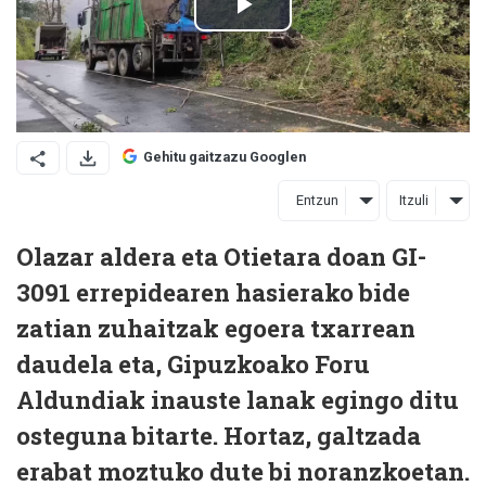
Gehitu gaitzazu Googlen
Entzun
Itzuli
Olazar aldera eta Otietara doan GI-
3091 errepidearen hasierako bide
zatian zuhaitzak egoera txarrean
daudela eta, Gipuzkoako Foru
Aldundiak inauste lanak egingo ditu
osteguna bitarte. Hortaz, galtzada
erabat moztuko dute bi noranzkoetan.