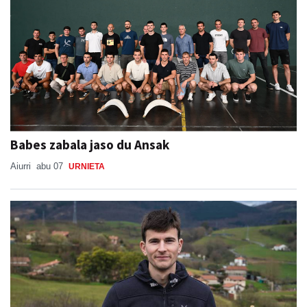
Babes zabala jaso du Ansak
Aiurri
abu 07
URNIETA