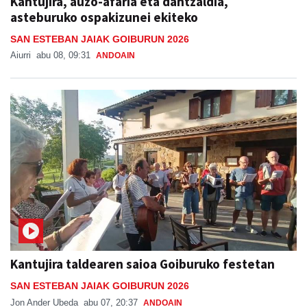
Kantujira, auzo-afaria eta dantzaldia,
asteburuko ospakizunei ekiteko
SAN ESTEBAN JAIAK GOIBURUN 2026
Aiurri
abu 08, 09:31
ANDOAIN
Kantujira taldearen saioa Goiburuko festetan
SAN ESTEBAN JAIAK GOIBURUN 2026
Jon Ander Ubeda
abu 07, 20:37
ANDOAIN