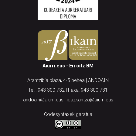
Aiurri.eus - Erroitz BM
Arantzibia plaza, 4-5 behea | ANDOAIN
Tel.: 943 300 732 | Faxa: 943 300 731
andoain@aiurri.eus | idazkaritza@aiurri.eus
Codesyntaxek garatua