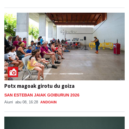
Potx magoak girotu du goiza
SAN ESTEBAN JAIAK GOIBURUN 2026
Aiurri
abu 08, 16:28
ANDOAIN