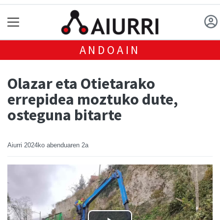
ANDOAIN
Olazar eta Otietarako
errepidea moztuko dute,
osteguna bitarte
Aiurri
2024ko abenduaren 2a