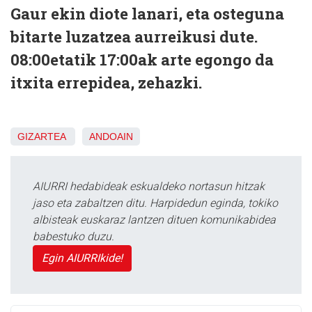
Gaur ekin diote lanari, eta osteguna
bitarte luzatzea aurreikusi dute.
08:00etatik 17:00ak arte egongo da
itxita errepidea, zehazki.
GIZARTEA
ANDOAIN
AIURRI hedabideak eskualdeko nortasun hitzak
jaso eta zabaltzen ditu. Harpidedun eginda, tokiko
albisteak euskaraz lantzen dituen komunikabidea
babestuko duzu.
Egin AIURRIkide!