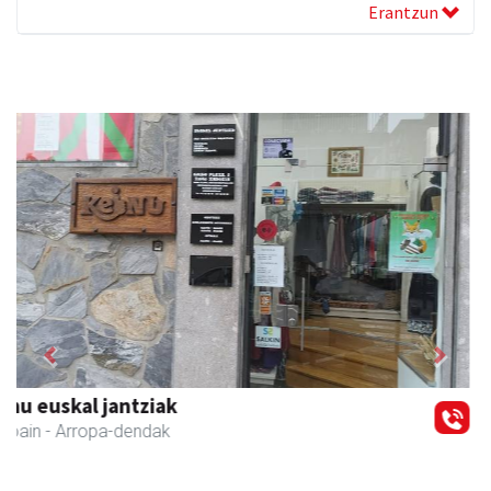
Erantzun
Previous
Next
Urpa autobusak
Andoain
- Autobusak