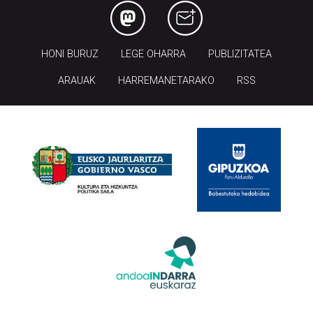
HONI BURUZ
LEGE OHARRA
PUBLIZITATEA
ARAUAK
HARREMANETARAKO
RSS