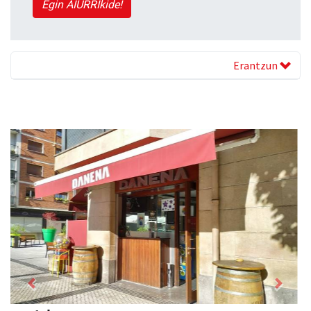
Egin AIURRIkide!
Erantzun
Previous
Next