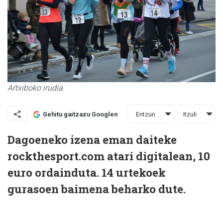
Artxiboko irudia.
Entzun
Itzuli
Gehitu gaitzazu Googlen
Dagoeneko izena eman daiteke
rockthesport.com atari digitalean, 10
euro ordainduta. 14 urtekoek
gurasoen baimena beharko dute.