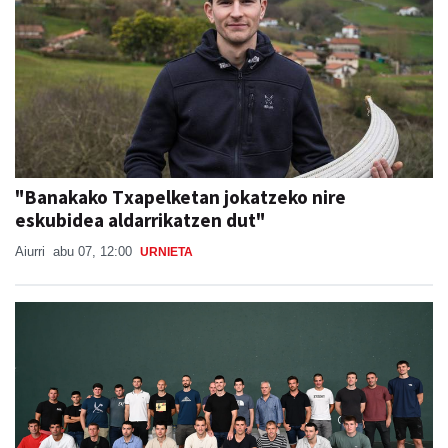
"Banakako Txapelketan jokatzeko nire
eskubidea aldarrikatzen dut"
Aiurri
abu 07, 12:00
URNIETA