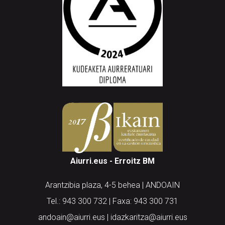
Aiurri.eus - Erroitz BM
Arantzibia plaza, 4-5 behea | ANDOAIN
Tel.: 943 300 732 | Faxa: 943 300 731
andoain@aiurri.eus | idazkaritza@aiurri.eus