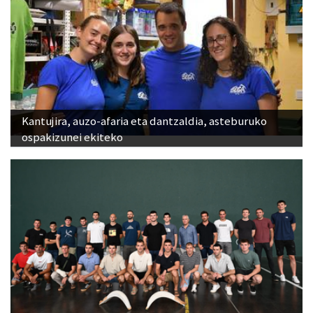
Kantujira, auzo-afaria eta dantzaldia, asteburuko
ospakizunei ekiteko