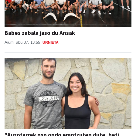
Babes zabala jaso du Ansak
Aiurri
abu 07, 13:55
URNIETA
"Auzotarrek oso ondo erantzuten dute, beti