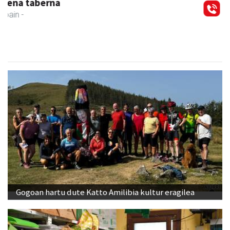
Zabala bitxitegia
Andoain
- Bitxitegiak
Gogoan hartu dute Katto Amilibia kultur eragilea