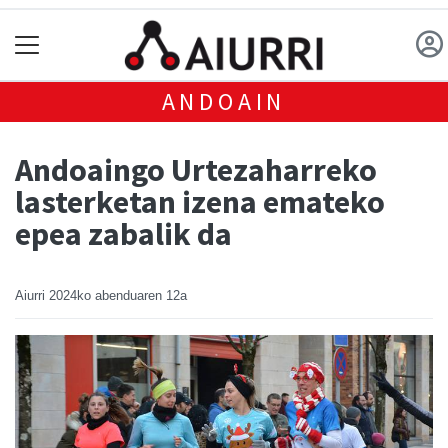
ANDOAIN
Andoaingo Urtezaharreko
lasterketan izena emateko
epea zabalik da
Aiurri
2024ko abenduaren 12a