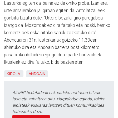
Lasterka egiten da, baina ez da ohiko proba. Izan ere,
urte amaierakoa jai giroan egiten da. Antolatzaileek
gonbita luzatu dute: "Urtero bezala, giro paregabea
izango da. Mozorroak ez dira faltako eta, noski, herriko
komertzioek eskainitako sariak zozkatuko dira".
Abenduaren 31n, lasterkariak goizeko 11:30ean
abiatuko dira eta Andoain barrena bost kilometro
pasatxoko ibilbidea egingo dute parte-hartzaileek.
Ikusleak ez dira faltako, bide bazterretan.
KIROLA
ANDOAIN
AIURRI hedabideak eskualdeko nortasun hitzak
jaso eta zabaltzen ditu. Harpidedun eginda, tokiko
albisteak euskaraz lantzen dituen komunikabidea
babestuko duzu.