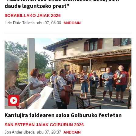
daude laguntzeko prest"
SORABILLAKO JAIAK 2026
Lide Ruiz Telleria
abu 07, 08:00
ANDOAIN
Kantujira taldearen saioa Goiburuko festetan
SAN ESTEBAN JAIAK GOIBURUN 2026
Jon Ander Ubeda
abu 07, 20:37
ANDOAIN