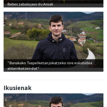
Babes zabala jaso du Ansak
"Banakako Txapelketan jokatzeko nire eskubidea
aldarrikatzen dut"
Ikusienak