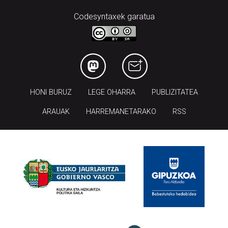
Codesyntaxek garatua
HONI BURUZ
LEGE OHARRA
PUBLIZITATEA
ARAUAK
HARREMANETARAKO
RSS