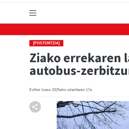
[POSTONTZIA]
Ziako errekaren 
autobus-zerbitzu
Esther Isasa
2025eko urtarrilaren 17a