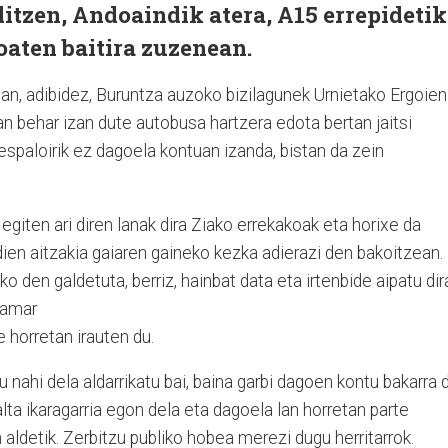
ditzen, Andoaindik atera, A15 errepidetik
joaten baitira zuzenean.
an, adibidez, Buruntza auzoko bizilagunek Urnietako Ergoien
n behar izan dute autobusa hartzera edota bertan jaitsi
 espaloirik ez dagoela kontuan izanda, bistan da zein
giten ari diren lanak dira Ziako errekakoak eta horixe da
 dien aitzakia gaiaren gaineko kezka adierazi den bakoitzean.
o den galdetuta, berriz, hainbat data eta irtenbide aipatu dir
 hamar
 horretan irauten du.
u nahi dela aldarrikatu bai, baina garbi dagoen kontu bakarra 
alta ikaragarria egon dela eta dagoela lan horretan parte
 aldetik. Zerbitzu publiko hobea merezi dugu herritarrok.