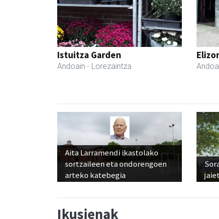
Istuitza Garden
Elizo
Andoain
- Lorezaintza
Andoa
Aita Larramendi ikastolako
sortzaileen eta ondorengoen
Sora
arteko katebegia
jaie
Ikusienak