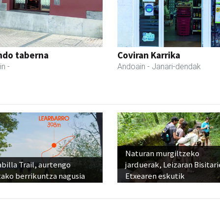
ndo taberna
Coviran Karrika
in
-
Andoain
- Janari-dendak
Naturan murgiltzeko
billa Trail, aurtengo
jarduerak, Leizaran Bisitar
tako berrikuntza nagusia
Etxearen eskutik