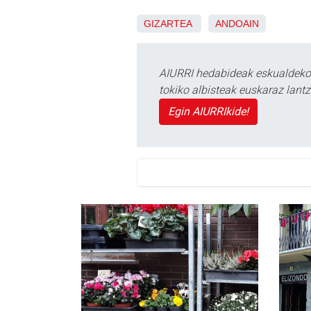
GIZARTEA
ANDOAIN
AIURRI hedabideak eskualdeko n
tokiko albisteak euskaraz lan
Egin AIURRIkide!