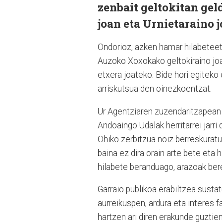
zenbait geltokitan gel
joan eta Urnietaraino 
Ondorioz, azken hamar hilabeteet
Auzoko Xoxokako geltokiraino joa
etxera joateko. Bide hori egiteko
arriskutsua den oinezkoentzat.
Ur Agentziaren zuzendaritzapean e
Andoaingo Udalak herritarrei jarri
Ohiko zerbitzua noiz berreskuratuk
baina ez dira orain arte bete eta
hilabete beranduago, arazoak bere
Garraio publikoa erabiltzea sustat
aurreikuspen, ardura eta interes f
hartzen ari diren erakunde guztien