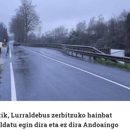
ik, Lurraldebus zerbitzuko hainbat
ldatu egin dira eta ez dira Andoaingo