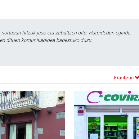
ortasun hitzak jaso eta zabaltzen ditu. Harpidedun eginda,
tzen dituen komunikabidea babestuko duzu.
Erantzun