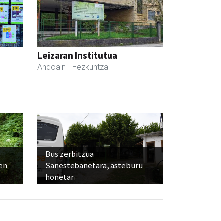
Leizaran Institutua
Andoain
- Hezkuntza
Bus zerbitzua
ien
Sanestebanetara, asteburu
honetan