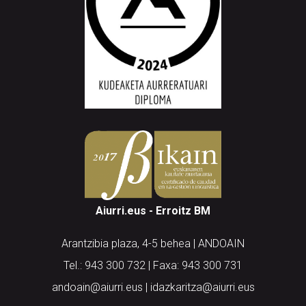
Aiurri.eus - Erroitz BM
Arantzibia plaza, 4-5 behea | ANDOAIN
Tel.: 943 300 732 | Faxa: 943 300 731
andoain@aiurri.eus | idazkaritza@aiurri.eus