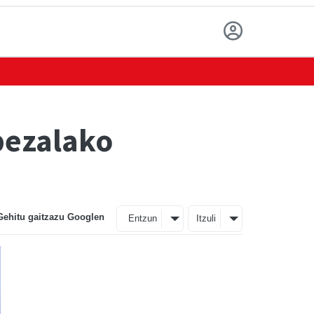
bezalako
Gehitu gaitzazu Googlen
Entzun
Itzuli