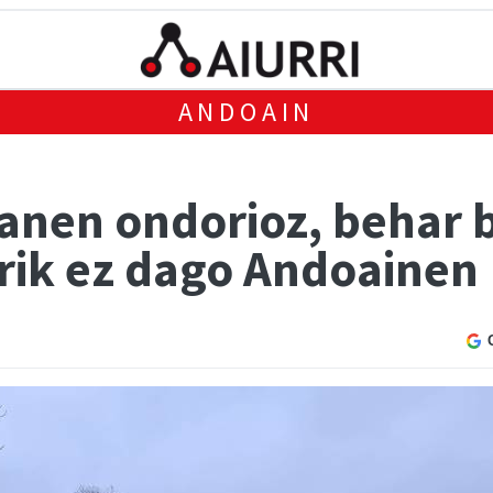
ANDOAIN
lanen ondorioz, behar 
rik ez dago Andoainen