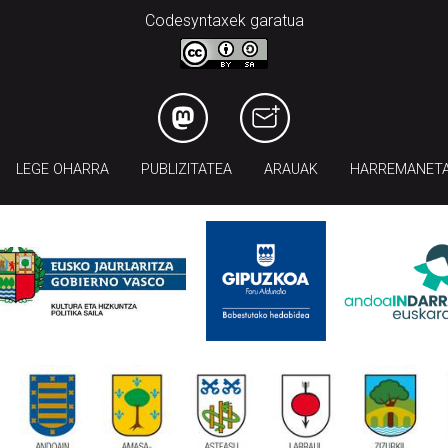
Codesyntaxek garatua
LEGE OHARRA
PUBLIZITATEA
ARAUAK
HARREMANET