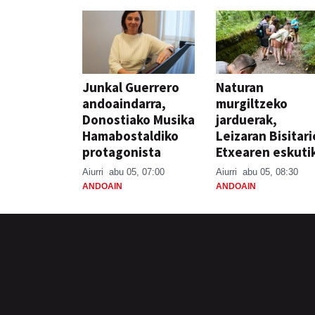
Junkal Guerrero
Naturan
andoaindarra,
murgiltzeko
Donostiako Musika
jarduerak,
Hamabostaldiko
Leizaran Bisitar
protagonista
Etxearen eskuti
Aiurri
abu 05, 07:00
Aiurri
abu 05, 08:30
ANDOAIN
ANDOAIN