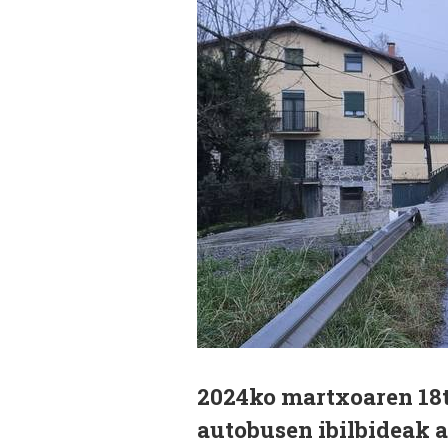
2024ko martxoaren 18t
autobusen ibilbideak a