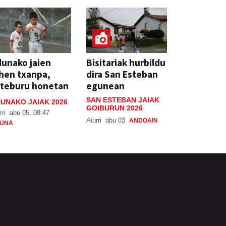
unako jaien
Bisitariak hurbildu
hen txanpa,
dira San Esteban
steburu honetan
egunean
SAN ESTEBAN JAIAK
UNAKO JAIAK 2026
GOIBURUN 2026
rri
abu 05, 08:47
Aiurri
abu 03
ANDOAIN
UNA