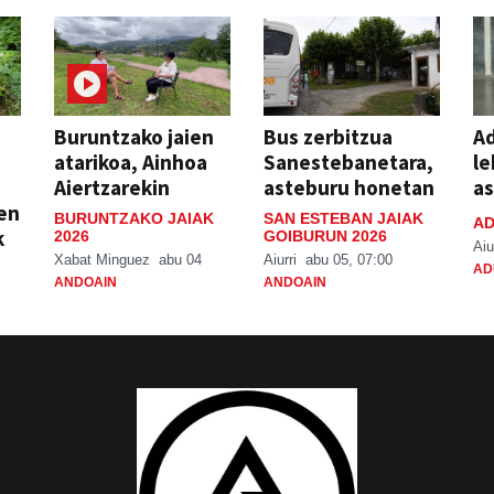
Buruntzako jaien
Bus zerbitzua
Ad
atarikoa, Ainhoa
Sanestebanetara,
le
Aiertzarekin
asteburu honetan
a
ien
BURUNTZAKO JAIAK
SAN ESTEBAN JAIAK
AD
k
2026
GOIBURUN 2026
Aiu
Xabat Minguez
abu 04
Aiurri
abu 05, 07:00
AD
ANDOAIN
ANDOAIN