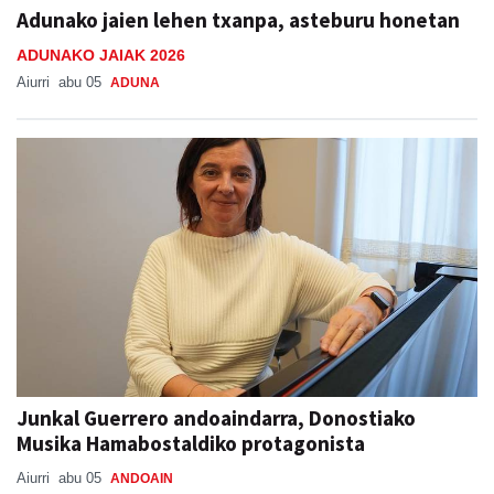
Adunako jaien lehen txanpa, asteburu honetan
ADUNAKO JAIAK 2026
Aiurri
abu 05
ADUNA
Junkal Guerrero andoaindarra, Donostiako
Musika Hamabostaldiko protagonista
Aiurri
abu 05
ANDOAIN