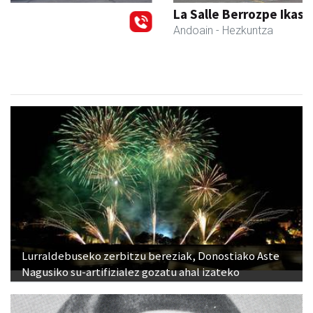
La Salle Berrozpe Ikastetxea
Andoain
- Hezkuntza
Lurraldebuseko zerbitzu bereziak, Donostiako Aste
Nagusiko su-artifizialez gozatu ahal izateko