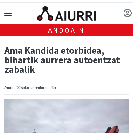
ANDOAIN
Ama Kandida etorbidea,
bihartik aurrera autoentzat
zabalik
Aiurri
2025eko urtarrilaren 23a