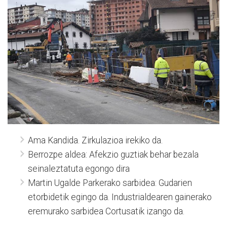
Ama Kandida. Zirkulazioa irekiko da.
Berrozpe aldea: Afekzio guztiak behar bezala
seinaleztatuta egongo dira
Martin Ugalde Parkerako sarbidea: Gudarien
etorbidetik egingo da. Industrialdearen gainerako
eremurako sarbidea Cortusatik izango da.