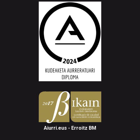
Aiurri.eus - Erroitz BM