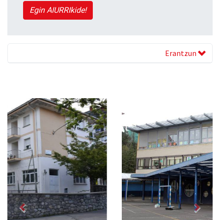
Egin AIURRIkide!
Erantzun
Previous
Next