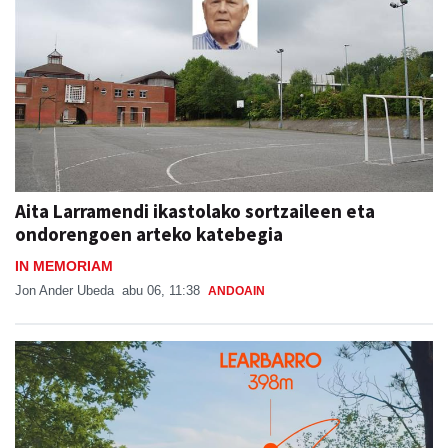
Aita Larramendi ikastolako sortzaileen eta
ondorengoen arteko katebegia
IN MEMORIAM
Jon Ander Ubeda
abu 06, 11:38
ANDOAIN