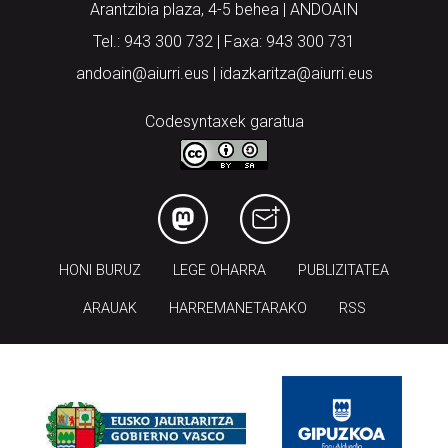
Arantzibia plaza, 4-5 behea | ANDOAIN
Tel.: 943 300 732 | Faxa: 943 300 731
andoain@aiurri.eus | idazkaritza@aiurri.eus
Codesyntaxek garatua
HONI BURUZ
LEGE OHARRA
PUBLIZITATEA
ARAUAK
HARREMANETARAKO
RSS