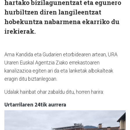
hartako bizilagunentzat eta egunero
hurbiltzen diren langileentzat
hobekuntza nabarmena ekarriko du
irekierak.
Ama Kandida eta Gudarien etorbidearen artean, URA
Uraren Euskal Agentzia Ziako errekastoaren
kanalizazioa egiten ari da eta lanketak albokalteak
eragin ditu biztanlegoan.
Udalak hainbat ohar zabaldu ditu, horren harira:
Urtarrilaren 24tik aurrera