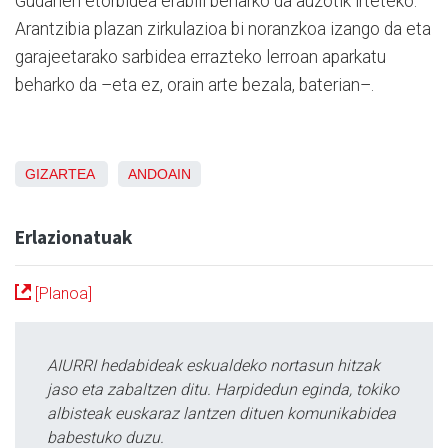
Gudarien etorbidea erabili beharko da auzotik irteteko.
Arantzibia plazan zirkulazioa bi noranzkoa izango da eta
garajeetarako sarbidea errazteko lerroan aparkatu
beharko da –eta ez, orain arte bezala, baterian–.
GIZARTEA
ANDOAIN
Erlazionatuak
[Planoa]
AIURRI hedabideak eskualdeko nortasun hitzak
jaso eta zabaltzen ditu. Harpidedun eginda, tokiko
albisteak euskaraz lantzen dituen komunikabidea
babestuko duzu.