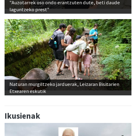
"Auzotarrek oso ondo erantzuten dute, beti daude
laguntzeko prest"
Naturan murgiltzeko jarduerak, Leizaran Bisitarien
Etxearen eskutik
Ikusienak