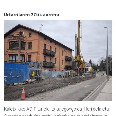
Urtarrilaren 27tik aurrera
Kaletxikiko ADIF tunela itxita egongo da. Hori dela eta,