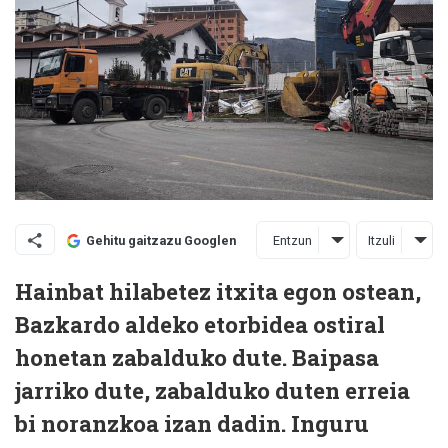
Entzun
Itzuli
Gehitu gaitzazu Googlen
Hainbat hilabetez itxita egon ostean,
Bazkardo aldeko etorbidea ostiral
honetan zabalduko dute. Baipasa
jarriko dute, zabalduko duten erreia
bi noranzkoa izan dadin. Inguru