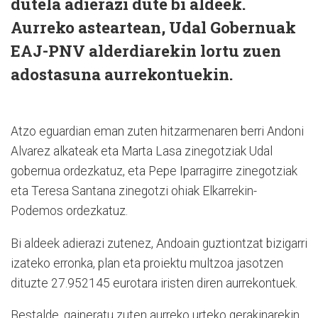
dutela adierazi dute bi aldeek.
Aurreko asteartean, Udal Gobernuak
EAJ-PNV alderdiarekin lortu zuen
adostasuna aurrekontuekin.
Atzo eguardian eman zuten hitzarmenaren berri Andoni
Alvarez alkateak eta Marta Lasa zinegotziak Udal
gobernua ordezkatuz, eta Pepe Iparragirre zinegotziak
eta Teresa Santana zinegotzi ohiak Elkarrekin-
Podemos ordezkatuz.
Bi aldeek adierazi zutenez, Andoain guztiontzat bizigarri
izateko erronka, plan eta proiektu multzoa jasotzen
dituzte 27.952145 eurotara iristen diren aurrekontuek.
Bestalde, gaineratu zuten aurreko urteko gerakinarekin