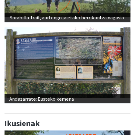
Sorabilla Trail, aurtengo jaietako berrikuntza nagusia
Andazarrate: Eusteko kemena
Ikusienak