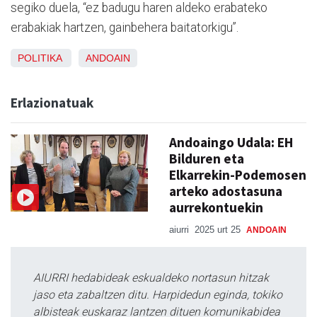
segiko duela, “ez badugu haren aldeko erabateko
erabakiak hartzen, gainbehera baitatorkigu”.
POLITIKA
ANDOAIN
Erlazionatuak
Andoaingo Udala: EH
Bilduren eta
Elkarrekin-Podemosen
arteko adostasuna
aurrekontuekin
aiurri
2025 urt 25
ANDOAIN
AIURRI hedabideak eskualdeko nortasun hitzak
jaso eta zabaltzen ditu. Harpidedun eginda, tokiko
albisteak euskaraz lantzen dituen komunikabidea