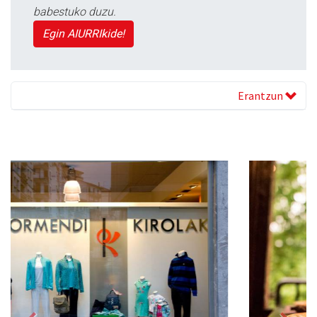
babestuko duzu.
Egin AIURRIkide!
Erantzun