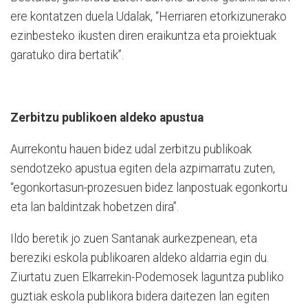
ere kontatzen duela Udalak, “Herriaren etorkizunerako
ezinbesteko ikusten diren eraikuntza eta proiektuak
garatuko dira bertatik”.
Zerbitzu publikoen aldeko apustua
Aurrekontu hauen bidez udal zerbitzu publikoak
sendotzeko apustua egiten dela azpimarratu zuten,
“egonkortasun-prozesuen bidez lanpostuak egonkortu
eta lan baldintzak hobetzen dira”.
Ildo beretik jo zuen Santanak aurkezpenean, eta
bereziki eskola publikoaren aldeko aldarria egin du.
Ziurtatu zuen Elkarrekin-Podemosek laguntza publiko
guztiak eskola publikora bidera daitezen lan egiten