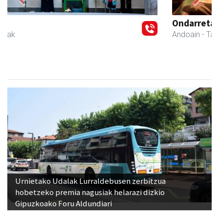
Previous
Next
Ondarreta taberna
Andoain
- Tabernak
Urnietako Udalak Lurraldebusen zerbitzua
hobetzeko premia nagusiak helarazi dizkio
Gipuzkoako Foru Aldundiari