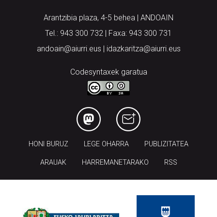
Arantzibia plaza, 4-5 behea | ANDOAIN
Tel.: 943 300 732 | Faxa: 943 300 731
andoain@aiurri.eus | idazkaritza@aiurri.eus
Codesyntaxek garatua
HONI BURUZ
LEGE OHARRA
PUBLIZITATEA
ARAUAK
HARREMANETARAKO
RSS