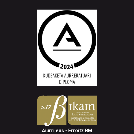
Aiurri.eus - Erroitz BM