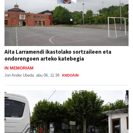
Aita Larramendi ikastolako sortzaileen eta
ondorengoen arteko katebegia
IN MEMORIAM
Jon Ander Ubeda
abu 06, 11:38
ANDOAIN