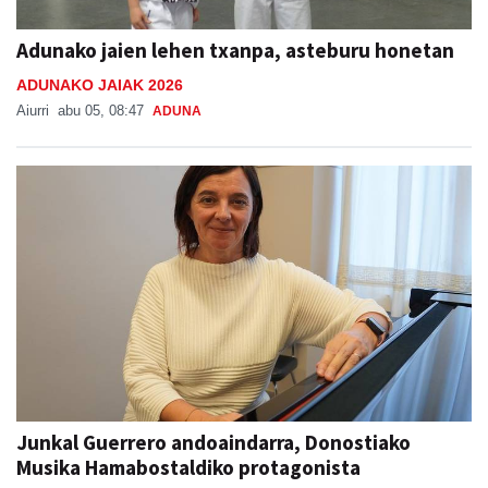
Adunako jaien lehen txanpa, asteburu honetan
ADUNAKO JAIAK 2026
Aiurri
abu 05, 08:47
ADUNA
Junkal Guerrero andoaindarra, Donostiako
Musika Hamabostaldiko protagonista