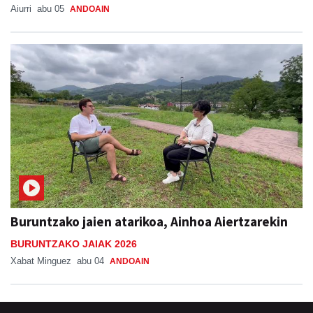
Aiurri
abu 05
ANDOAIN
Buruntzako jaien atarikoa, Ainhoa Aiertzarekin
BURUNTZAKO JAIAK 2026
Xabat Minguez
abu 04
ANDOAIN