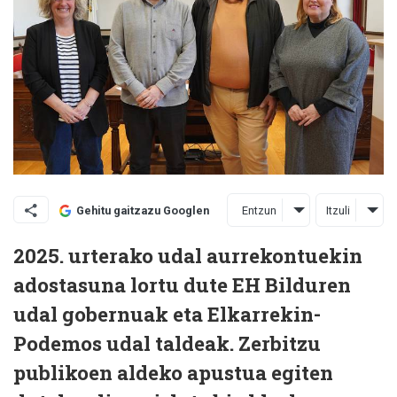
Entzun
Itzuli
Gehitu gaitzazu Googlen
2025. urterako udal aurrekontuekin
adostasuna lortu dute EH Bilduren
udal gobernuak eta Elkarrekin-
Podemos udal taldeak. Zerbitzu
publikoen aldeko apustua egiten