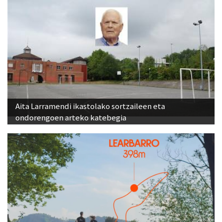
Aita Larramendi ikastolako sortzaileen eta
ondorengoen arteko katebegia