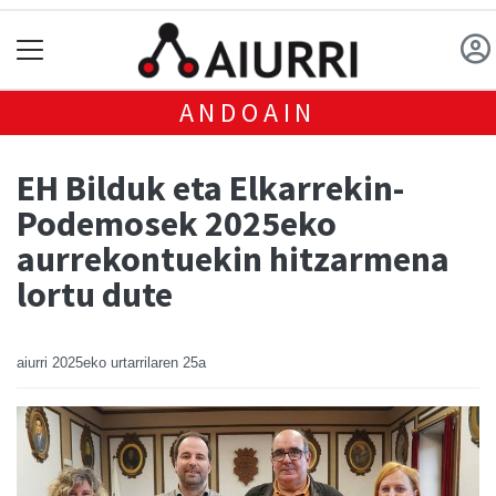
ANDOAIN
EH Bilduk eta Elkarrekin-
Podemosek 2025eko
aurrekontuekin hitzarmena
lortu dute
aiurri
2025eko urtarrilaren 25a