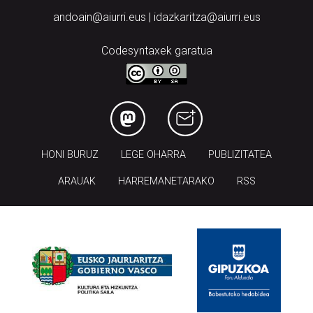
andoain@aiurri.eus | idazkaritza@aiurri.eus
Codesyntaxek garatua
HONI BURUZ
LEGE OHARRA
PUBLIZITATEA
ARAUAK
HARREMANETARAKO
RSS