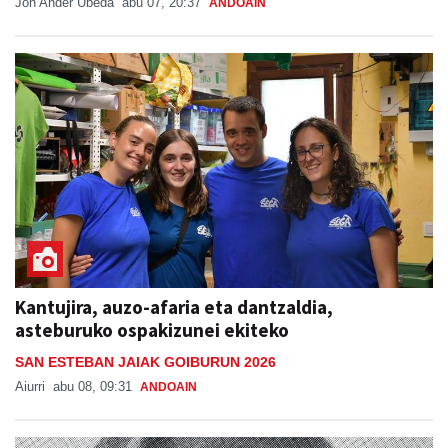
Jon Ander Ubeda
abu 07, 20:37
ANDOAIN
Kantujira, auzo-afaria eta dantzaldia,
asteburuko ospakizunei ekiteko
SAN ESTEBAN JAIAK GOIBURUN 2026
Aiurri
abu 08, 09:31
ANDOAIN