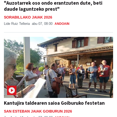
"Auzotarrek oso ondo erantzuten dute, beti
daude laguntzeko prest"
SORABILLAKO JAIAK 2026
Lide Ruiz Telleria
abu 07, 08:00
ANDOAIN
Kantujira taldearen saioa Goiburuko festetan
SAN ESTEBAN JAIAK GOIBURUN 2026