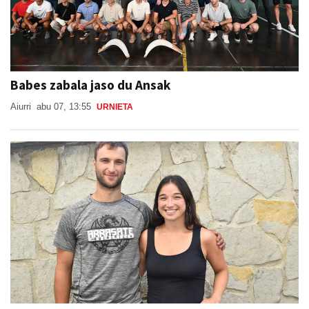
Babes zabala jaso du Ansak
Aiurri
abu 07, 13:55
URNIETA