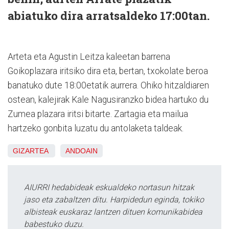
abiatuko dira arratsaldeko 17:00tan.
Arteta eta Agustin Leitza kaleetan barrena
Goikoplazara iritsiko dira eta, bertan, txokolate beroa
banatuko dute 18:00etatik aurrera. Ohiko hitzaldiaren
ostean, kalejirak Kale Nagusiranzko bidea hartuko du
Zumea plazara iritsi bitarte. Zartagia eta mailua
hartzeko gonbita luzatu du antolaketa taldeak.
GIZARTEA
ANDOAIN
AIURRI hedabideak eskualdeko nortasun hitzak
jaso eta zabaltzen ditu. Harpidedun eginda, tokiko
albisteak euskaraz lantzen dituen komunikabidea
babestuko duzu.