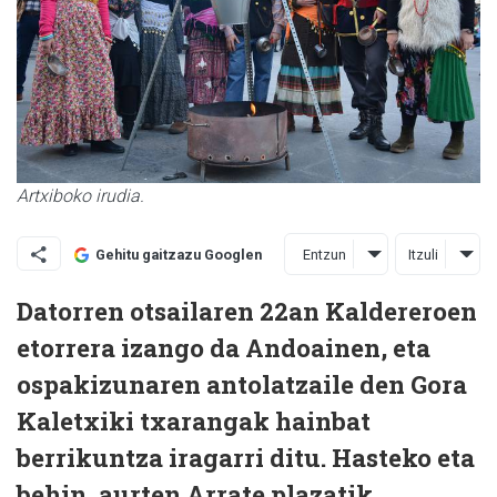
Artxiboko irudia.
Entzun
Itzuli
Gehitu gaitzazu Googlen
Datorren otsailaren 22an Kaldereroen
etorrera izango da Andoainen, eta
ospakizunaren antolatzaile den Gora
Kaletxiki txarangak hainbat
berrikuntza iragarri ditu. Hasteko eta
behin, aurten Arrate plazatik