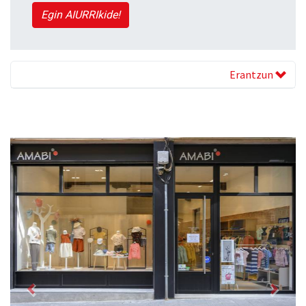
Egin AIURRIkide!
Erantzun
Previous
Next