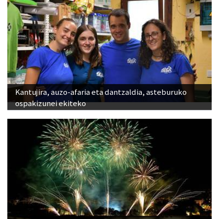
Kantujira, auzo-afaria eta dantzaldia, asteburuko
ospakizunei ekiteko