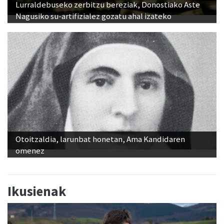
Lurraldebuseko zerbitzu bereziak, Donostiako Aste
Nagusiko su-artifizialez gozatu ahal izateko
Otoitzaldia, larunbat honetan, Ama Kandidaren
omenez
Ikusienak