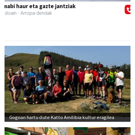
Bengoetxea autoeskola
Andoain
- Autoeskolak
Gogoan hartu dute Katto Amilibia kultur eragilea