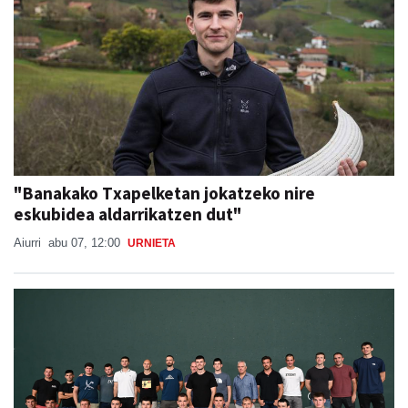
"Banakako Txapelketan jokatzeko nire
eskubidea aldarrikatzen dut"
Aiurri
abu 07, 12:00
URNIETA