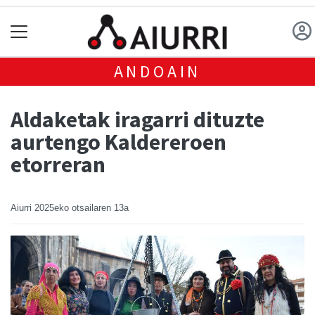
ANDOAIN
Aldaketak iragarri dituzte
aurtengo Kaldereroen
etorreran
Aiurri
2025eko otsailaren 13a