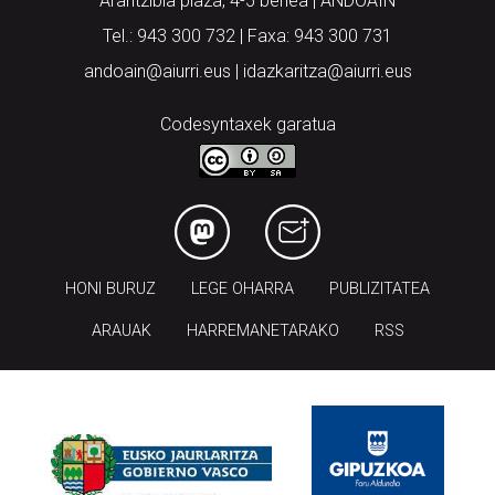
Arantzibia plaza, 4-5 behea | ANDOAIN
Tel.: 943 300 732 | Faxa: 943 300 731
andoain@aiurri.eus | idazkaritza@aiurri.eus
Codesyntaxek garatua
HONI BURUZ
LEGE OHARRA
PUBLIZITATEA
ARAUAK
HARREMANETARAKO
RSS