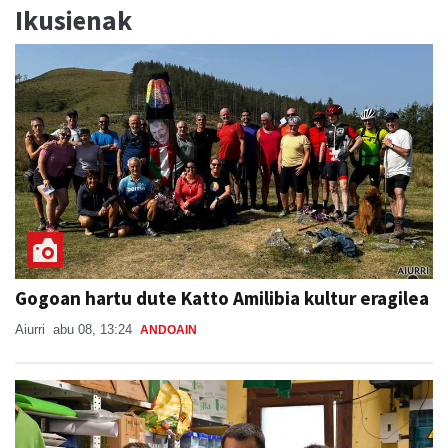
Ikusienak
Gogoan hartu dute Katto Amilibia kultur eragilea
Aiurri
abu 08, 13:24
ANDOAIN