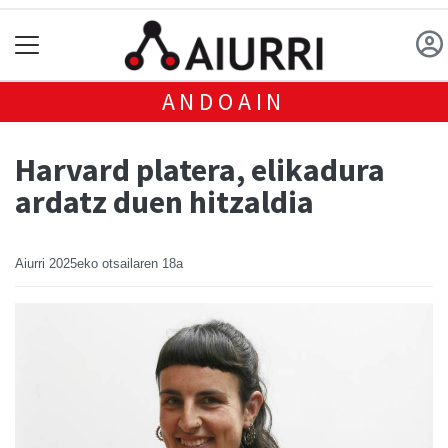
ANDOAIN
Harvard platera, elikadura
ardatz duen hitzaldia
Aiurri
2025eko otsailaren 18a