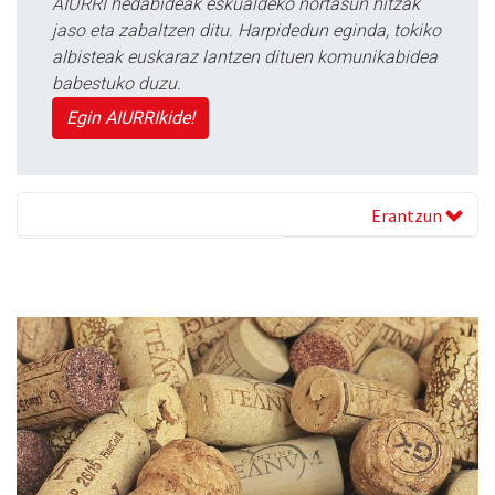
AIURRI hedabideak eskualdeko nortasun hitzak
jaso eta zabaltzen ditu. Harpidedun eginda, tokiko
albisteak euskaraz lantzen dituen komunikabidea
babestuko duzu.
Egin AIURRIkide!
Erantzun