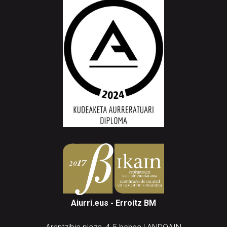
Aiurri.eus - Erroitz BM