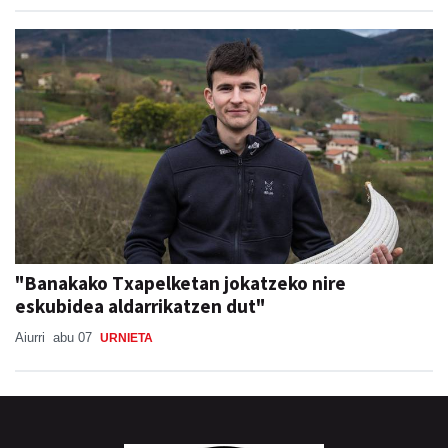
"Banakako Txapelketan jokatzeko nire
eskubidea aldarrikatzen dut"
Aiurri
abu 07
URNIETA