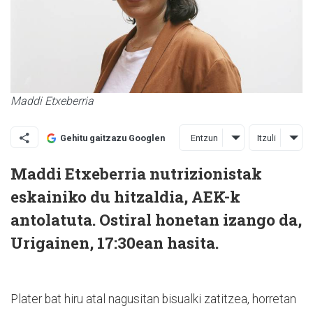
Maddi Etxeberria
Entzun
Itzuli
Gehitu gaitzazu Googlen
Maddi Etxeberria nutrizionistak
eskainiko du hitzaldia, AEK-k
antolatuta. Ostiral honetan izango da,
Urigainen, 17:30ean hasita.
Plater bat hiru atal nagusitan bisualki zatitzea, horretan