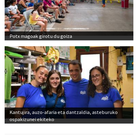
Potx magoak girotu du goiza
Kantujira, auzo-afaria eta dantzaldia, asteburuko
ospakizunei ekiteko