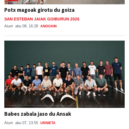
Potx magoak girotu du goiza
SAN ESTEBAN JAIAK GOIBURUN 2026
Aiurri
abu 08, 16:28
ANDOAIN
Babes zabala jaso du Ansak
Aiurri
abu 07, 13:55
URNIETA