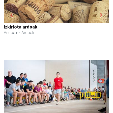
Previous
Next
Izkiriota ardoak
Andoain
- Ardoak