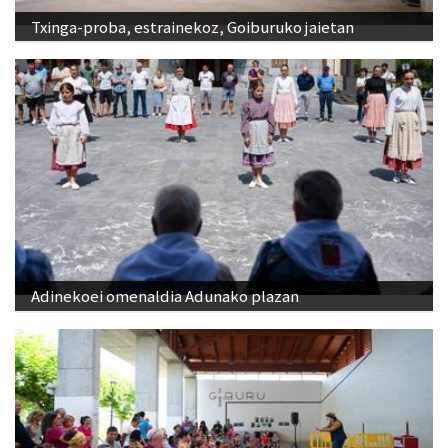
Txinga-proba, estrainekoz, Goiburuko jaietan
Adinekoei omenaldia Adunako plazan