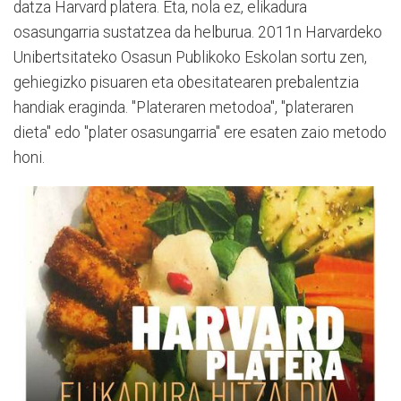
datza Harvard platera. Eta, nola ez, elikadura
osasungarria sustatzea da helburua. 2011n Harvardeko
Unibertsitateko Osasun Publikoko Eskolan sortu zen,
gehiegizko pisuaren eta obesitatearen prebalentzia
handiak eraginda. "Plateraren metodoa", "plateraren
dieta" edo "plater osasungarria" ere esaten zaio metodo
honi.