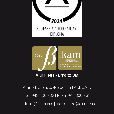
Aiurri.eus - Erroitz BM
Arantzibia plaza, 4-5 behea | ANDOAIN
Tel.: 943 300 732 | Faxa: 943 300 731
andoain@aiurri.eus | idazkaritza@aiurri.eus