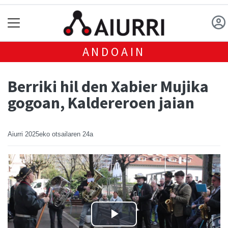
ANDOAIN
Berriki hil den Xabier Mujika
gogoan, Kaldereroen jaian
Aiurri
2025eko otsailaren 24a