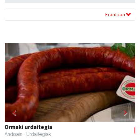
Erantzun
Previous
Next
Mendi autoeskola
Andoain
- Autoeskolak