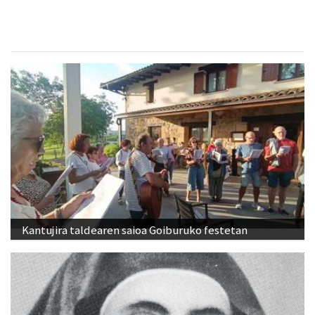
Kantujira taldearen saioa Goiburuko festetan