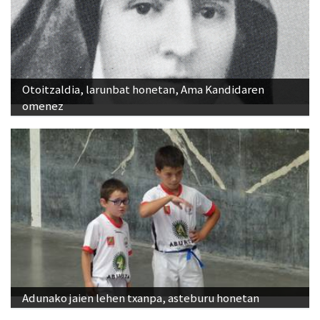
Otoitzaldia, larunbat honetan, Ama Kandidaren
omenez
Adunako jaien lehen txanpa, asteburu honetan