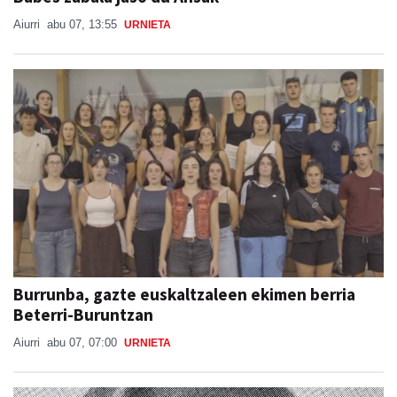
Aiurri
abu 07, 13:55
URNIETA
Burrunba, gazte euskaltzaleen ekimen berria
Beterri-Buruntzan
Aiurri
abu 07, 07:00
URNIETA