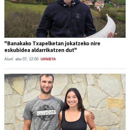
"Banakako Txapelketan jokatzeko nire
eskubidea aldarrikatzen dut"
Aiurri
abu 07, 12:00
URNIETA