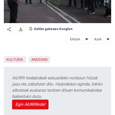
Gehitu gaitzazu Googlen
Entzun
Itzuli
KULTURA
ANDOAIN
AIURRI hedabideak eskualdeko nortasun hitzak
jaso eta zabaltzen ditu. Harpidedun eginda, tokiko
albisteak euskaraz lantzen dituen komunikabidea
babestuko duzu.
Egin AIURRIkide!