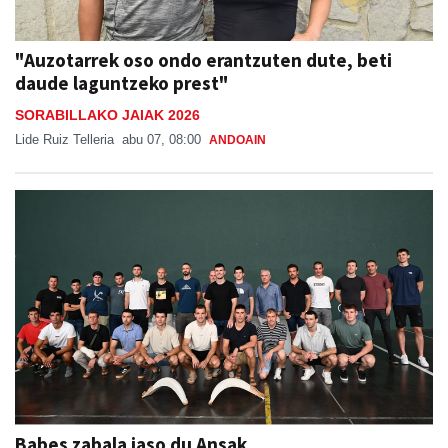
"Auzotarrek oso ondo erantzuten dute, beti
daude laguntzeko prest"
SORABILLAKO JAIAK 2026
Lide Ruiz Telleria
abu 07, 08:00
ANDOAIN
Babes zabala jaso du Ansak