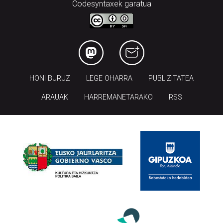
Codesyntaxek garatua
HONI BURUZ
LEGE OHARRA
PUBLIZITATEA
ARAUAK
HARREMANETARAKO
RSS