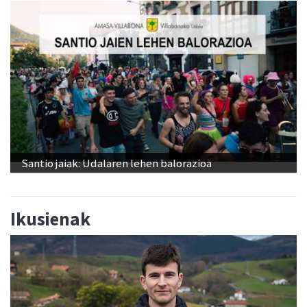
Santio jaiak: Udalaren lehen balorazioa
Ikusienak