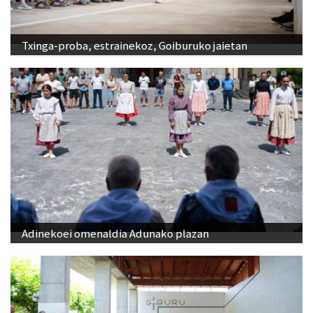
Txinga-proba, estrainekoz, Goiburuko jaietan
Adinekoei omenaldia Adunako plazan