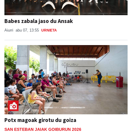
Babes zabala jaso du Ansak
Aiurri
abu 07, 13:55
URNIETA
Potx magoak girotu du goiza
SAN ESTEBAN JAIAK GOIBURUN 2026