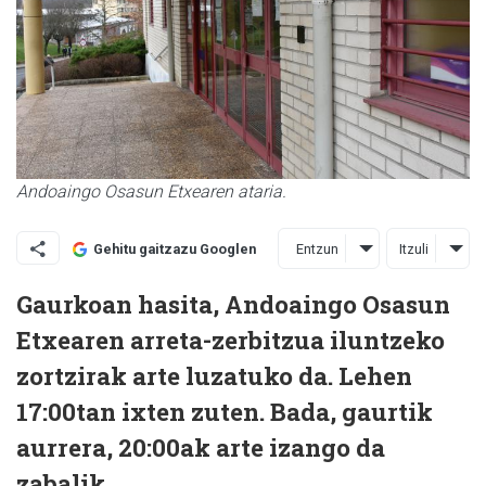
Andoaingo Osasun Etxearen ataria.
Entzun
Itzuli
Gehitu gaitzazu Googlen
Gaurkoan hasita, Andoaingo Osasun
Etxearen arreta-zerbitzua iluntzeko
zortzirak arte luzatuko da. Lehen
17:00tan ixten zuten. Bada, gaurtik
aurrera, 20:00ak arte izango da
zabalik.