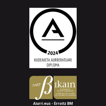
Aiurri.eus - Erroitz BM