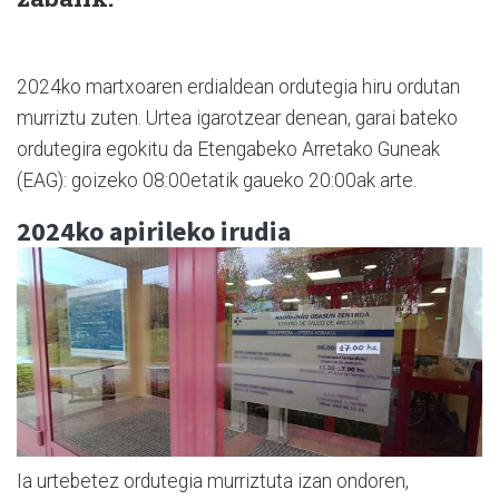
2024ko martxoaren erdialdean ordutegia hiru ordutan
murriztu zuten. Urtea igarotzear denean, garai bateko
ordutegira egokitu da Etengabeko Arretako Guneak
(EAG): goizeko 08:00etatik gaueko 20:00ak arte.
2024ko apirileko irudia
Ia urtebetez ordutegia murriztuta izan ondoren,