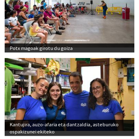
Potx magoak girotu du goiza
Kantujira, auzo-afaria eta dantzaldia, asteburuko
ospakizunei ekiteko