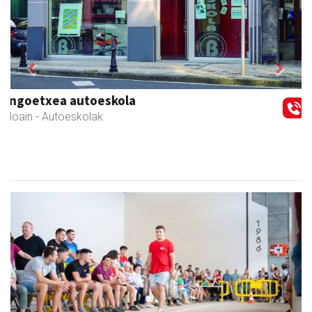
Previous
Next
Li arropa eta osagarriak
Andoain
- Arropa-dendak