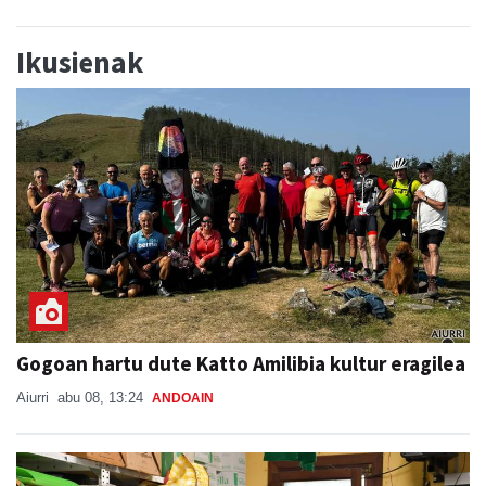
Ikusienak
Gogoan hartu dute Katto Amilibia kultur eragilea
Aiurri
abu 08, 13:24
ANDOAIN