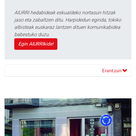
AIURRI hedabideak eskualdeko nortasun hitzak
jaso eta zabaltzen ditu. Harpidedun eginda, tokiko
albisteak euskaraz lantzen dituen komunikabidea
babestuko duzu.
Egin AIURRIkide!
Erantzun