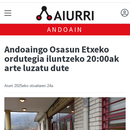
ANDOAIN
Andoaingo Osasun Etxeko
ordutegia iluntzeko 20:00ak
arte luzatu dute
Aiurri
2025eko otsailaren 24a