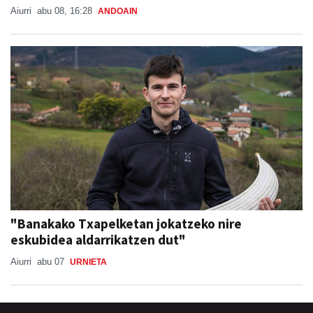
Aiurri
abu 08, 16:28
ANDOAIN
"Banakako Txapelketan jokatzeko nire
eskubidea aldarrikatzen dut"
Aiurri
abu 07
URNIETA