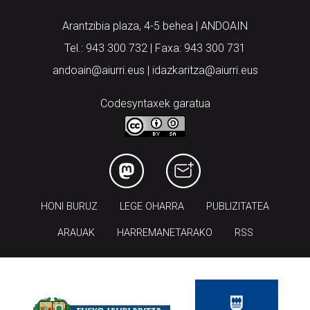
Arantzibia plaza, 4-5 behea | ANDOAIN
Tel.: 943 300 732 | Faxa: 943 300 731
andoain@aiurri.eus | idazkaritza@aiurri.eus
Codesyntaxek garatua
HONI BURUZ
LEGE OHARRA
PUBLIZITATEA
ARAUAK
HARREMANETARAKO
RSS