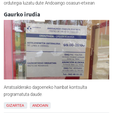
ordutegia luzatu dute Andoaingo osasun-etxean.
Gaurko irudia
Arratsalderako dagoeneko hainbat kontsulta
programatuta daude.
GIZARTEA
ANDOAIN